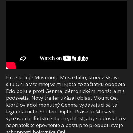
Hra sleduje Miyamota Musashiho, ktorý získava
silu Oni a v temnej verzii Kjóta zo začiatku obdobia
Edo bojuje proti Genma, démonickým monštrám z
podsvetia. Nový trailer ukázal oblasť Mount Oe,
ktorú ovládol mohutný Genma vydávajúci sa za
legendárneho Shuten Dojiho. Práve tu Musashi
využíva nadľudskú silu a rýchlosť, aby sa dostal cez
nepriateľské opevnenie a postupne prebudil svoje
schopnosti bojovníka Oni.