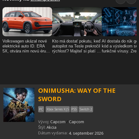
ONIMUSHA: WAY OF THE
SWORD
PC
Xbox Series X|S
PS5
Switch 2
Vývoj:
Capcom
/
Capcom
Štýl:
Akcia
Dátum vydania:
4. september 2026