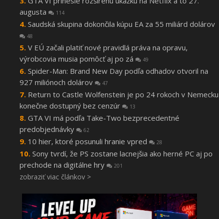
GTA VI prinesie rozšírenú ukážku na Netflix a to 27.
augusta
114
Saudská skupina dokončila kúpu EA za 55 miliárd dolárov
48
V EÚ začali platiť nové pravidlá práva na opravu,
výrobcovia musia pomôcť aj po zá
49
Spider-Man: Brand New Day podľa odhadov otvoril na
927 miliónoch dolárov
47
Return to Castle Wolfenstein je po 24 rokoch v Nemecku
konečne dostupný bez cenzúr
13
GTA VI má podľa Take-Two bezprecedentné
predobjednávky
62
10 hier, ktoré posunuli hranie vpred
28
Sony tvrdí, že PS zostane lacnejšia ako herné PC aj po
prechode na digitálne hry
201
zobraziť viac článkov >