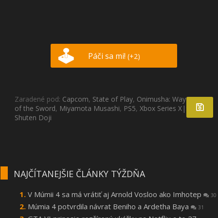
Páči sa mi!
(+2)
Zaradené pod:
Capcom
,
State of Play
,
Onimusha: Way
of the Sword
,
Miyamota Musashi
,
PS5
,
Xbox Series X|S
,
PC
,
Shuten Doji
NAJČÍTANEJŠIE ČLÁNKY TÝŽDŇA
V Múmii 4 sa má vrátiť aj Arnold Vosloo ako Imhotep
30
Múmia 4 potvrdila návrat Beniho a Ardetha Baya
31