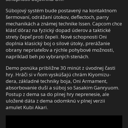
Súbojový systém bude postavený na kontaktnom
šermovaní, odrážaní útokov, deflectoch, parry
mechanikách a známej technike Issen. Capcom chce
klásť dôraz na fyzický dopad úderov a taktické
strety čepeľ proti čepeli. Nové schopnosti Oni
doplnia klasický boj o silové útoky, prerážanie
obrany nepriateľov a rýchle pohybové možnosti,
napríklad beh po vybraných stenách.
Demo ponúka približne 30 minút z úvodnej časti
hry. Hráči si v ňom vyskúšajú chrám Kiyomizu-
dera, základné techniky boja, Oni Armament,
absorbovanie duší a súboj so Sasakim Ganryuom.
Postup z dema sa do plnej hry neprenesie, ale
uložené dáta z dema odomknú v plnej verzii
amulet Kubi Akari.