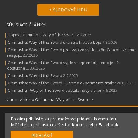
+ SLEDOVAŤ HRU
SÚVISIACE ČLÁNKY:
|
Dojmy: Onimusha: Way of the Sword
2.9.2025
|
Onimusha: Way of the Sword ukazuje krvavé boje
7.8.2026
|
Onimusha: Way of the Sword prekvapivo vyjde skôr, Capcom zrejme
reaguj...
2.7.2026
|
Onimusha: Way of the Sword vyjde v septembri, demo je už
dostupné ...
3.6.2026
|
Onimusha: Way of the Sword
2.9.2025
|
Onimusha: Way of the Sword - Genma experiments trailer
20.8.2025
|
Onimusha - Way of The Sword dostala nový trailer
7.6.2025
viac noviniek o Onimusha: Way of the Sword >
Prosím prihláste sa pre možnosť pridania komentáru.
Môžete sa prihlásiť cez Sector konto, alebo Facebook.
PRIHLÁSIŤ