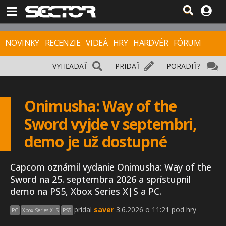
NOVINKY
RECENZIE
VIDEÁ
HRY
HARDVÉR
FÓRUM
VYHĽADAŤ
PRIDAŤ
PORADIŤ?
Onimusha: Way of the
Sword vyjde v septembri,
demo je už dostupné
Capcom oznámil vydanie Onimusha: Way of the
Sword na 25. septembra 2026 a sprístupnil
demo na PS5, Xbox Series X|S a PC.
pridal
saver
3.6.2026 o 11:21 pod hry
PC
Xbox Series X|S
PS5