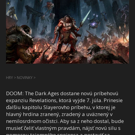
HRY
>
NOVINKY
>
DOOM: The Dark Ages dostane novú príbehovú
expanziu Revelations, ktorá vyjde 7. júla. Prinesie
ďalšiu kapitolu Slayerovho príbehu, v ktorej je
hlavný hrdina zranený, zradený a uväznený v
nemilosrdnom očistci. Aby sa z neho dostal, bude
musieť čeliť vlastným pravdám, nájsť novú silu s
pomocou tajomného spojenca a postaviť sa