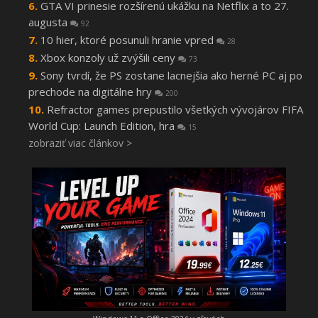
GTA VI prinesie rozšírenú ukážku na Netflix a to 27.
augusta
92
10 hier, ktoré posunuli hranie vpred
28
Xbox konzoly už zvýšili ceny
73
Sony tvrdí, že PS zostane lacnejšia ako herné PC aj po
prechode na digitálne hry
200
Refractor games prepustilo všetkých vývojárov FIFA
World Cup: Launch Edition, hra
15
zobraziť viac článkov >