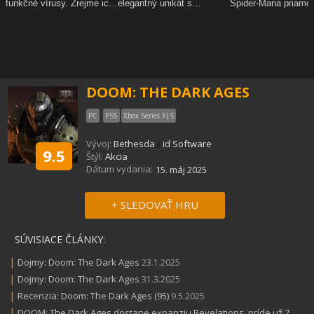
DOOM: THE DARK AGES
PC
PS5
Xbox Series X|S
Vývoj:
Bethesda
/
id Software
9.5
Štýl:
Akcia
Dátum vydania:
15. máj 2025
+ SLEDOVAŤ HRU
SÚVISIACE ČLÁNKY:
|
Dojmy: Doom: The Dark Ages
23.1.2025
|
Dojmy: Doom: The Dark Ages
31.3.2025
|
Recenzia: Doom: The Dark Ages (95)
9.5.2025
|
DOOM: The Dark Ages dostane expanziu Revelations, príde už 7.