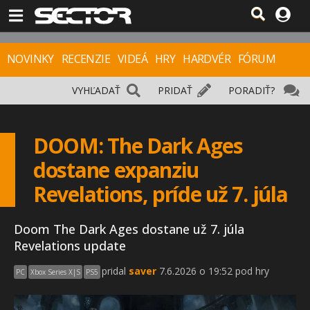
NOVINKY
RECENZIE
VIDEÁ
HRY
HARDVÉR
FÓRUM
VYHĽADAŤ
PRIDAŤ
PORADIŤ?
DOOM: The Dark Ages
dostane expanziu
Revelations, príde už 7. júla
Doom The Dark Ages dostane už 7. júla
Revelations update
pridal
saver
7.6.2026 o 19:52 pod hry
PC
Xbox Series X|S
PS5