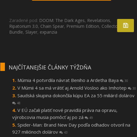
Zaradené pod:
DOOM: The Dark Ages
,
Revelations
,
Ripatorium 3.0
,
Chain Spear
,
Premium Edition
,
Collectors
Bundle
,
Slayer
,
expanzia
NAJČÍTANEJŠIE ČLÁNKY TÝŽDŇA
Múmia 4 potvrdila návrat Beniho a Ardetha Baya
30
V Múmii 4 sa má vrátiť aj Arnold Vosloo ako Imhotep
30
Saudská skupina dokončila kúpu EA za 55 miliárd dolárov
48
V EÚ začali platiť nové pravidlá práva na opravu,
výrobcovia musia pomôcť aj po zá
49
Spider-Man: Brand New Day podľa odhadov otvoril na
927 miliónoch dolárov
43