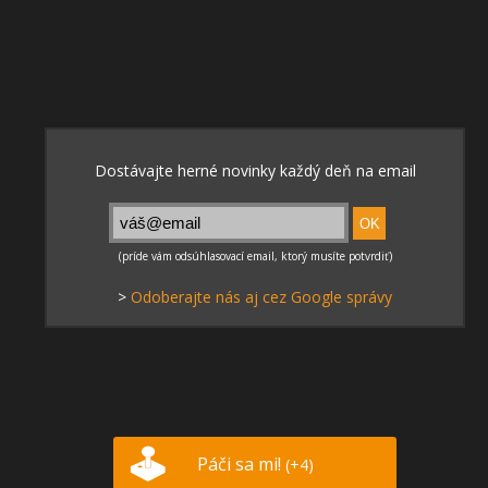
>
Odoberajte nás aj cez Google správy
Páči sa mi!
(+4)