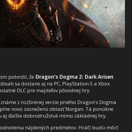
om potvrdil, že
Dragon's Dogma 2: Dark Arisen
obsah sa dostane aj na PC, PlayStation 5 a Xbox
statné DLC pre majiteľov pôvodnej hry.
známe z rozšírenej verzie prvého Dragon's Dogma
o úplne novú zasneženú oblasť Norgan. Tá ponúkne
ov aj ďalšie dobrodružstvá mimo základnej hry.
hodnotenia nájdených predmetov. Hráči budú môcť