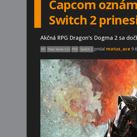
Capcom oznámil
Switch 2 prinesi
Akčná RPG Dragon's Dogma 2 sa dočká 
pridal
matus_ace
9.6
PC
Xbox Series X|S
PS5
Switch 2