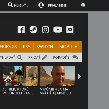
PRIHLÁSENIE
ERIES XS
PS5
SWITCH
MOBIL
VYHĽADAŤ
PRIDAŤ
PORADIŤ?
28
28
10 HIER, KTORÉ
V MÚMII 4 SA MÁ
POSUNULI HRANIE
VRÁTIŤ AJ ARNOLD
VPRED
VOSLOO AK