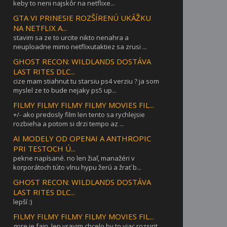
keby to neni najskôr na netflixe...
GTA VI PRINESIE ROZŠÍRENÚ UKÁŽKU
NA NETFLIX A...
stavim sa ze to urcite nikto nenahra a
neuploadne mimo netflixutaktiez sa zrusi ...
GHOST RECON: WILDLANDS DOSTÁVA
LAST RITES DLC...
cize mam stiahnut tu starsiu ps4 verziu ? ja som
myslel ze to bude nejaky ps5 up...
FILMY FILMY FILMY FILMY MOVIES FIL...
+/- ako predosly film len tento sa rychlejsie
rozbieha a potom si drzi tempo az ...
AI MODELY OD OPENAI A ANTHROPIC
PRI TESTOCH Ú...
pekne napísané. no len žiaľ, manažéri v
korporátoch túto vlnu hypu žerú a žrať b...
GHOST RECON: WILDLANDS DOSTÁVA
LAST RITES DLC...
lepší :)
FILMY FILMY FILMY FILMY MOVIES FIL...
gore je fajn, len vravim chcelo by to viac rozsirit