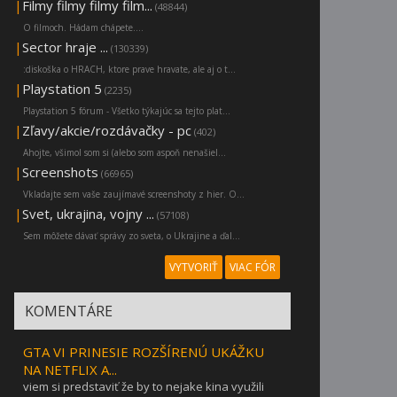
|
Filmy filmy filmy film...
(48844)
O filmoch. Hádam chápete....
|
Sector hraje ...
(130339)
:diskoška o HRACH, ktore prave hravate, ale aj o t...
|
Playstation 5
(2235)
Playstation 5 fórum - Všetko týkajúc sa tejto plat...
|
Zľavy/akcie/rozdávačky - pc
(402)
Ahojte, všimol som si (alebo som aspoň nenašiel...
|
Screenshots
(66965)
Vkladajte sem vaše zaujímavé screenshoty z hier. O...
|
Svet, ukrajina, vojny ...
(57108)
Sem môžete dávať správy zo sveta, o Ukrajine a ďal...
VYTVORIŤ
VIAC FÓR
KOMENTÁRE
GTA VI PRINESIE ROZŠÍRENÚ UKÁŽKU
NA NETFLIX A...
viem si predstaviť že by to nejake kina využili