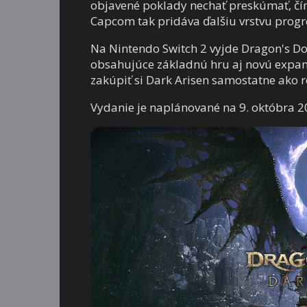
objavené poklady nechať preskúmať, čí
Capcom tak pridáva ďalšiu vrstvu progr
Na Nintendo Switch 2 vyjde Dragon's D
obsahujúce základnú hru aj novú expa
zakúpiť si Dark Arisen samostatne ako ro
Vydanie je naplánované na 9. októbra 2