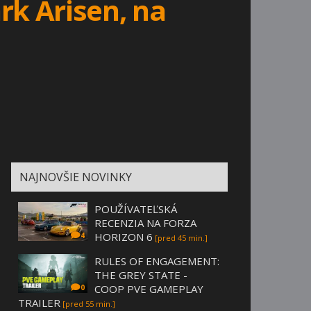
k Arisen, na
NAJNOVŠIE NOVINKY
POUŽÍVATEĽSKÁ
RECENZIA NA FORZA
HORIZON 6
4
[pred 45 min.]
RULES OF ENGAGEMENT:
THE GREY STATE -
COOP PVE GAMEPLAY
0
TRAILER
[pred 55 min.]