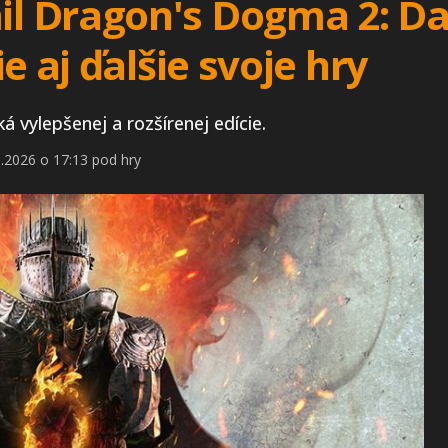
 Dragon's Dogma 2: Dar
e aj ďalšie svoje hry
vylepšenej a rozšírenej edície.
.2026 o 17:13 pod hry