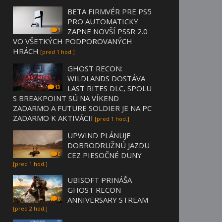
BETA FIRMVÉR PRE PS5
PRO AUTOMATICKY
ZAPNE NOVŠÍ PSSR 2.0
1
VO VŠETKÝCH PODPOROVANÝCH
HRÁCH
[pred 1 hod.]
GHOST RECON:
WILDLANDS DOSTÁVA
LAST RITES DLC, SPOLU
13
S BREAKPOINT SÚ NA VÍKEND
ZADARMO A FUTURE SOLDIER JE NA PC
ZADARMO K AKTIVÁCII
[pred 1 hod.]
UPWIND PLÁNUJE
DOBRODRUŽNÚ JAZDU
CEZ PIESOČNÉ DUNY
0
[pred 1 hod.]
UBISOFT PRINÁŠA
GHOST RECON
ANNIVERSARY STREAM
0
[pred 2 hod.]