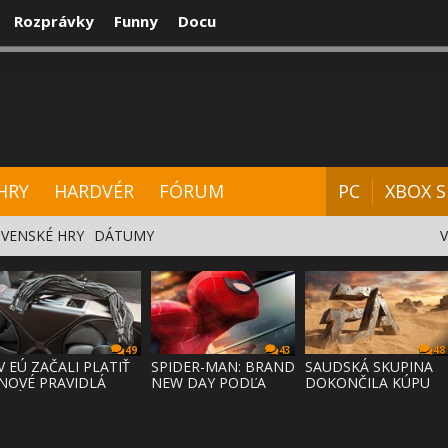
Rozprávky
Funny
Docu
CENZIE
VIDEÁ
HARDVÉR
FÓRUM
HRY
HARDVÉR
FÓRUM
PC
XBOX S
VENSKÉ HRY
DÁTUMY
49
43
48
V EÚ ZAČALI PLATIŤ
SPIDER-MAN: BRAND
SAUDSKÁ SKUPINA
NOVÉ PRAVIDLÁ
NEW DAY PODĽA
DOKONČILA KÚPU
PRÁVA NA
ODHADOV OT
EA ZA 55 MI