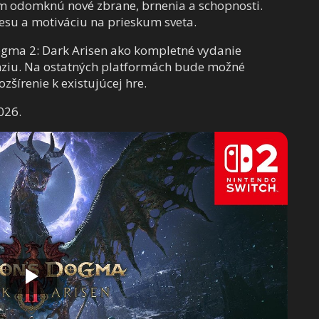
m odomknú nové zbrane, brnenia a schopnosti.
esu a motiváciu na prieskum sveta.
ogma 2: Dark Arisen ako kompletné vydanie
nziu. Na ostatných platformách bude možné
zšírenie k existujúcej hre.
026.