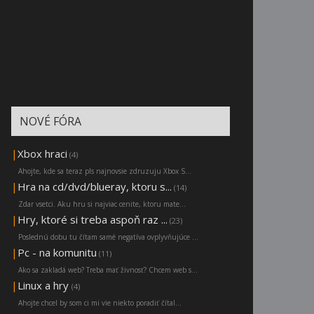
NOVÉ FÓRA
|
Xbox hraci
(4)
Ahojte, kde sa teraz pls najnovsie zdruzuju Xbox S...
|
Hra na cd/dvd/blueray, ktoru s...
(14)
Zdar vsetci. Aku hru si najviac cenite, ktoru mate...
|
Hry, ktoré si treba aspoň raz ...
(23)
Poslednú dobu tu čítam samé negatíva ovplyvňujúce ...
|
Pc - na komunitu
(11)
Ako sa zakladá web? Treba mať živnosť? Chcem web s...
|
Linux a hry
(4)
Ahojte chcel by som ci mi vie niekto poradiť čítal...