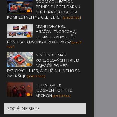
DOOM COLLECTION
PRINESIE LEGENDÁRNU
SÉRIU NA EVERCADE V
4
KOMPLETNEJ FYZICKEJ EDÍCII
[pred 2 hod.]
MONITORY PRE
HRÁČOV, TVORCOV AJ
DOMÁCU ZÁBAVU. ČO
0
PONÚKA SAMSUNG V ROKU 2026?
[pred 3
hod.]
NINTENDO MÁ Z
KONZOLOVÝCH FIRIEM
NAJVÄČŠÍ POMER
6
FYZICKÝCH HIER, ALE UŽ AJ U NEHO SA
ZMENŠUJE
[pred 3 hod.]
HELLSLAVE II:
JUDGMENT OF THE
ARCHON
0
[pred 3 hod.]
SOCIÁLNE SIETE