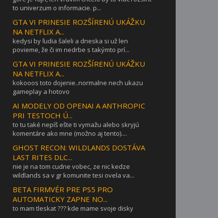
to univerzum o informacie. p...
GTA VI PRINESIE ROZŠÍRENÚ UKÁŽKU
NA NETFLIX A...
kedysi by ľudia šaleli a dneska si už len
povieme, že či im nedrbe s takýmto prí...
GTA VI PRINESIE ROZŠÍRENÚ UKÁŽKU
NA NETFLIX A...
kokooos toto dojenie..normalne nech ukazu
gameplay a hotovo
AI MODELY OD OPENAI A ANTHROPIC
PRI TESTOCH Ú...
to tu také nepíš ešte ti vymažu alebo skryjú
komentáre ako mne (možno aj tento)....
GHOST RECON: WILDLANDS DOSTÁVA
LAST RITES DLC...
nie je na tom cudne vobec, ze nic kedze
wildlands sa v gr komunite tesi ovela va...
BETA FIRMVÉR PRE PS5 PRO
AUTOMATICKY ZAPNE NO...
to mam tleskat ??? kde mame svoje disky