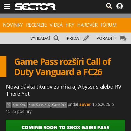
NOVINKY
RECENZIE
VIDEÁ
HRY
HARDVÉR
FÓRUM
VYHĽADAŤ
PRIDAŤ
PORADIŤ?
Game Pass rozšíri Call of
Duty Vanguard a FC26
Nová dávka titulov zahŕňa aj Abyssus alebo RV
There Yet
pridal
saver
16.6.2026 o
PC
Xbox One
Xbox Series X|S
Game Pass
15:35 pod hry