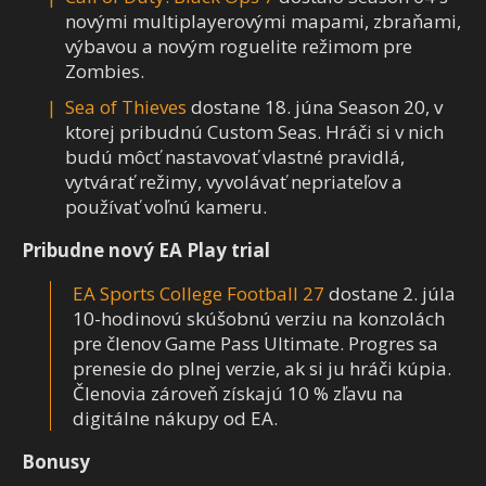
novými multiplayerovými mapami, zbraňami,
výbavou a novým roguelite režimom pre
Zombies.
Sea of Thieves
dostane 18. júna Season 20, v
ktorej pribudnú Custom Seas. Hráči si v nich
budú môcť nastavovať vlastné pravidlá,
vytvárať režimy, vyvolávať nepriateľov a
používať voľnú kameru.
Pribudne nový EA Play trial
EA Sports College Football 27
dostane 2. júla
10-hodinovú skúšobnú verziu na konzolách
pre členov Game Pass Ultimate. Progres sa
prenesie do plnej verzie, ak si ju hráči kúpia.
Členovia zároveň získajú 10 % zľavu na
digitálne nákupy od EA.
Bonusy