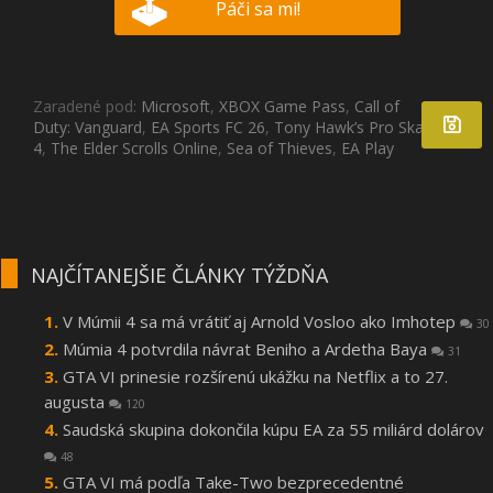
Páči sa mi!
Zaradené pod:
Microsoft
,
XBOX Game Pass
,
Call of
Duty: Vanguard
,
EA Sports FC 26
,
Tony Hawk’s Pro Skater 3 +
4
,
The Elder Scrolls Online
,
Sea of Thieves
,
EA Play
NAJČÍTANEJŠIE ČLÁNKY TÝŽDŇA
V Múmii 4 sa má vrátiť aj Arnold Vosloo ako Imhotep
30
Múmia 4 potvrdila návrat Beniho a Ardetha Baya
31
GTA VI prinesie rozšírenú ukážku na Netflix a to 27.
augusta
120
Saudská skupina dokončila kúpu EA za 55 miliárd dolárov
48
GTA VI má podľa Take-Two bezprecedentné