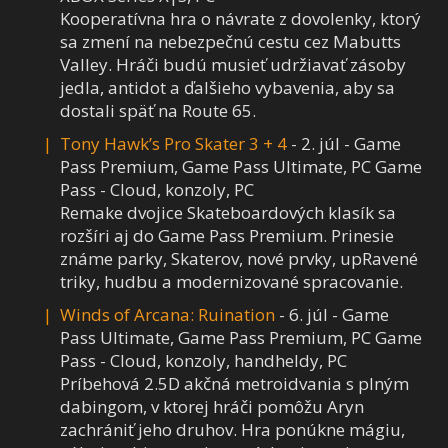
Kooperatívna hra o návrate z dovolenky, ktorý
sa zmení na nebezpečnú cestu cez Mabutts
Valley. Hráči budú musieť udržiavať zásoby
jedla, antidot a ďalšieho vybavenia, aby sa
dostali späť na Route 65.
Tony Hawk’s Pro Skater 3 + 4
- 2. júl - Game
Pass Premium, Game Pass Ultimate, PC Game
Pass - Cloud, konzoly, PC
Remake dvojice Skateboardových klasík sa
rozšíri aj do Game Pass Premium. Prinesie
známe parky, Skaterov, nové prvky, upRavené
triky, hudbu a modernizované spracovanie.
Winds of Arcana: Ruination
- 6. júl - Game
Pass Ultimate, Game Pass Premium, PC Game
Pass - Cloud, konzoly, handheldy, PC
Príbehová 2.5D akčná metroidvania s plným
dabingom, v ktorej hráči pomôžu Aryn
zachrániť jeho druhov. Hra ponúkne mágiu,