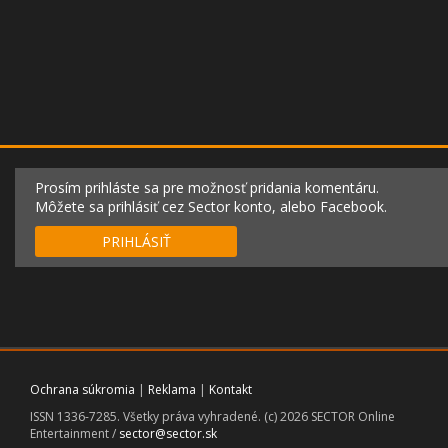
Prosím prihláste sa pre možnosť pridania komentáru.
Môžete sa prihlásiť cez Sector konto, alebo Facebook.
PRIHLÁSIŤ
Ochrana súkromia
|
Reklama
|
Kontakt
ISSN 1336-7285. Všetky práva vyhradené. (c) 2026 SECTOR Online
Entertainment /
sector@sector.sk