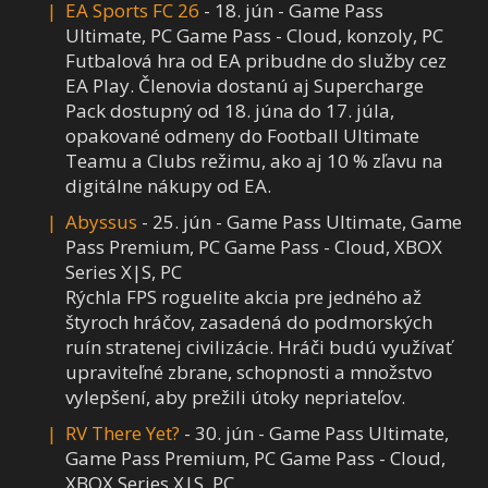
EA Sports FC 26
- 18. jún - Game Pass
Ultimate, PC Game Pass - Cloud, konzoly, PC
Futbalová hra od EA pribudne do služby cez
EA Play. Členovia dostanú aj Supercharge
Pack dostupný od 18. júna do 17. júla,
opakované odmeny do Football Ultimate
Teamu a Clubs režimu, ako aj 10 % zľavu na
digitálne nákupy od EA.
Abyssus
- 25. jún - Game Pass Ultimate, Game
Pass Premium, PC Game Pass - Cloud, XBOX
Series X|S, PC
Rýchla FPS roguelite akcia pre jedného až
štyroch hráčov, zasadená do podmorských
ruín stratenej civilizácie. Hráči budú využívať
upraviteľné zbrane, schopnosti a množstvo
vylepšení, aby prežili útoky nepriateľov.
RV There Yet?
- 30. jún - Game Pass Ultimate,
Game Pass Premium, PC Game Pass - Cloud,
XBOX Series X|S, PC