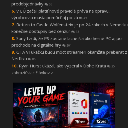
predobjednávky
66
V EÚ začali platiť nové pravidlá práva na opravu,
výrobcovia musia pomôcť aj po zá
49
Return to Castle Wolfenstein je po 24 rokoch v Nemecku
konečne dostupný bez cenzúr
13
Sony tvrdí, že PS zostane lacnejšia ako herné PC aj po
prechode na digitálne hry
201
GTA VI ukážku budú môcť streameri okamžite preberať z
Netflixu
86
Ryan Hurst ukázal, ako vyzeral v úlohe Krata
25
zobraziť viac článkov >