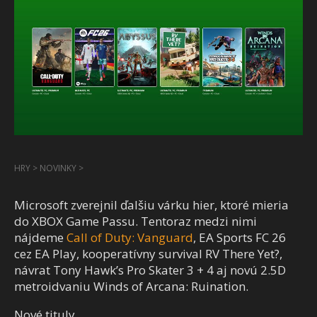
HRY
>
NOVINKY
>
Microsoft zverejnil ďalšiu várku hier, ktoré mieria
do XBOX Game Passu. Tentoraz medzi nimi
nájdeme
Call of Duty: Vanguard
, EA Sports FC 26
cez EA Play, kooperatívny survival RV There Yet?,
návrat Tony Hawk’s Pro Skater 3 + 4 aj novú 2.5D
metroidvaniu Winds of Arcana: Ruination.
Nové tituly