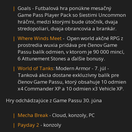
Goals - Futbalová hra ponúkne mesačný
Game Pass Player Pack so šiestimi Uncommon
hráčmi, medzi ktorými bude útočník, dvaja
stredopoliari, dvaja obrancovia a brankár.
Where Winds Meet
- Open world akčné RPG z
prostredia wuxia pridáva pre členov Game
Passu balík odmien, v ktorom je 90 000 mincí,
6 Attunement Stones a ďalšie bonusy.
World of Tanks
: Modern Armor - 7. júl -
Tanková akcia dostane exkluzívny balík pre
členov Game Passu, ktorý obsahuje 10 odmien
x4 Commander XP a 10 odmien x3 Vehicle XP.
Hry odchádzajúce z Game Passu 30. júna
Mecha Break
- Cloud, konzoly, PC
Payday 2
- konzoly