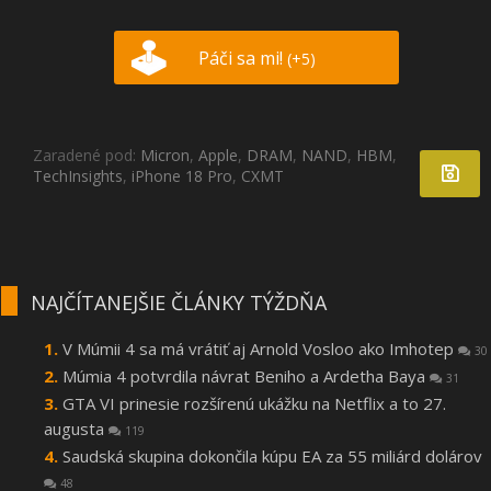
Páči sa mi!
(+5)
Zaradené pod:
Micron
,
Apple
,
DRAM
,
NAND
,
HBM
,
TechInsights
,
iPhone 18 Pro
,
CXMT
NAJČÍTANEJŠIE ČLÁNKY TÝŽDŇA
V Múmii 4 sa má vrátiť aj Arnold Vosloo ako Imhotep
30
Múmia 4 potvrdila návrat Beniho a Ardetha Baya
31
GTA VI prinesie rozšírenú ukážku na Netflix a to 27.
augusta
119
Saudská skupina dokončila kúpu EA za 55 miliárd dolárov
48