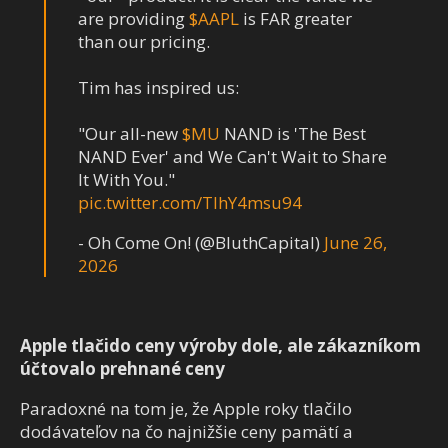
are providing
$AAPL
is FAR greater
than our pricing.
Tim has inspired us:
"Our all-new
$MU
NAND is 'The Best
NAND Ever' and We Can't Wait to Share
It With You."
pic.twitter.com/TlhY4msu94
- Oh Come On! (@BluthCapital)
June 26,
2026
Apple tlačido ceny výroby dole, ale zákazníkom
účtovalo prehnané ceny
Paradoxné na tom je, že Apple roky tlačilo
dodávateľov na čo najnižšie ceny pamätí a