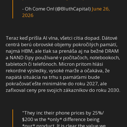
- Oh Come On! (@BluthCapital)
June 26,
2026
Teraz keď prišla AI vlna, všetci cítia dopad. Dátové
centrá berú obrovské objemy pokročilých pamätí,
najmä HBM, ale tlak sa prenáša aj na bežné DRAM
a NAND čipy používané v počítačoch, notebookoch,
tabletoch či telefónoch. Micron pritom hlási
rekordné výsledky, vysoké marže a očakáva, že
napätá situácia na trhu s pamäťami bude
pokračovať ešte minimálne do roku 2027, ale
zafixoval ceny pre svojich zákazníkov do roku 2030.
"They inc their phone prices by 25%/
$200 w the *only* difference being
*our* product. It is clear the value we