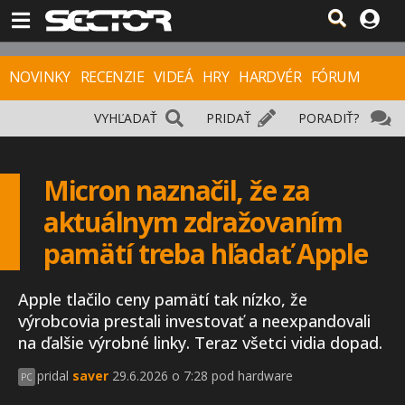
NOVINKY
RECENZIE
VIDEÁ
HRY
HARDVÉR
FÓRUM
VYHĽADAŤ
PRIDAŤ
PORADIŤ?
Micron naznačil, že za
aktuálnym zdražovaním
pamätí treba hľadať Apple
Apple tlačilo ceny pamätí tak nízko, že
výrobcovia prestali investovať a neexpandovali
na ďalšie výrobné linky. Teraz všetci vidia dopad.
pridal
saver
29.6.2026 o 7:28 pod hardware
PC