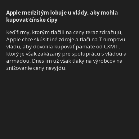
Apple medzitým lobuje u vlády, aby mohla
kupovať čínske čipy
Keď firmy, ktorým tlačili na ceny teraz zdražujú,
Apple chce skúsiť iné zdroje a tlačí na Trumpovu
vládu, aby dovolila kupovať pamäte od CXMT,
ktorý je však zakázaný pre spoluprácu s vládou a
armádou. Dnes im už však tlaky na výrobcov na
znižovanie ceny nevyjdu.