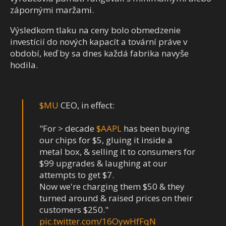
zápornými maržami.
Výsledkom tlaku na ceny bolo obmedzenie
investícií do nových kapacít a tovární práve v
období, keď by sa dnes každá fabrika navyše
hodila.
$MU
CEO, in effect:
"For > decade
$AAPL
has been buying
our chips for $5, gluing it inside a
metal box, & selling it to consumers for
$99 upgrades & laughing at our
attempts to get $7.
Now we're charging them $50 & they
turned around & raised prices on their
customers $250."
pic.twitter.com/16OywHfFqN