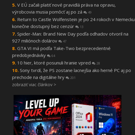
V EÚ začali platiť nové pravidlá práva na opravu,
výrobcovia musia pomôcť aj po zá
49
Return to Castle Wolfenstein je po 24 rokoch v Nemecku
konečne dostupný bez cenzúr
13
Spider-Man: Brand New Day podľa odhadov otvoril na
927 miliónoch dolárov
47
GTA VI má podľa Take-Two bezprecedentné
predobjednávky
64
10 hier, ktoré posunuli hranie vpred
28
Sony tvrdí, že PS zostane lacnejšia ako herné PC aj po
prechode na digitálne hry
201
zobraziť viac článkov >