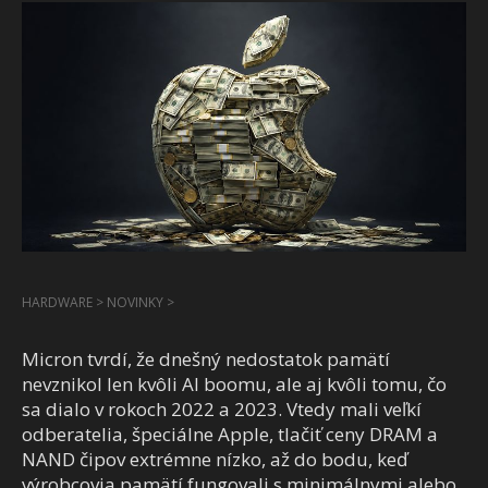
HARDWARE
>
NOVINKY
>
Micron tvrdí, že dnešný nedostatok pamätí
nevznikol len kvôli AI boomu, ale aj kvôli tomu, čo
sa dialo v rokoch 2022 a 2023. Vtedy mali veľkí
odberatelia, špeciálne Apple, tlačiť ceny DRAM a
NAND čipov extrémne nízko, až do bodu, keď
výrobcovia pamätí fungovali s minimálnymi alebo