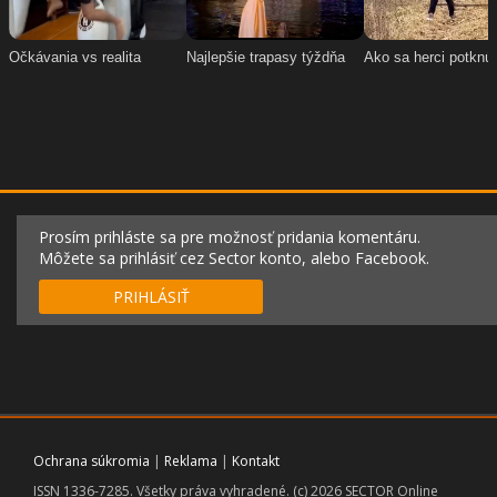
Prosím prihláste sa pre možnosť pridania komentáru.
Môžete sa prihlásiť cez Sector konto, alebo Facebook.
PRIHLÁSIŤ
Ochrana súkromia
|
Reklama
|
Kontakt
ISSN 1336-7285. Všetky práva vyhradené. (c) 2026 SECTOR Online