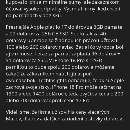
kupovalo ich za minimálne sumy, ale zákazníkom
účtoval vysoké príplatky. Vysmial firmy, keď chceli
na pamätiach viac zisku.
Presnejšie Apple platilo 17 dolárov za 8GB pamäte
a 22 dolárov za 256 GB SSD. Spolu tak za 40
dolárový upgrade so žiadnou ich prácou účtovali
100 alebo 200 dolárov naviac. Zatiaľ čo výrobca bol
aj v mínuse. Teraz za pamäť zaplatia 96 dolárov +
51 dolárov za SSD. V iPhone 18 Pro s 12GB
pamäťou to bude spolu 200 dolárov a môžeme
čakať, že zákazníkom naúčtujú aspoň
dvojnásobok. TechInsights odhaduje, že ak si Apple
zachová svoje zisky, iPhone 18 Pro môže začínať na
1300 alebo 1400 dolároch, teda zvýši sa cena o 200
alebo 300 dolárov oproti cene 17 Pro.
Videli sme, že firma už zdvihla ceny viacerých
Macov, iPadov a ďalších zariadení o stovky dolárov.