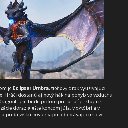
om je
Eclipsar Umbra
, tieňový drak využívajúci
e. Hráči dostanú aj nový hák na pohyb vo vzduchu,
h Dragontopie bude pritom pribúdať postupne
zácie dorazia ešte koncom júla, v októbri a v
ia pridá veľkú novú mapu odohrávajúcu sa vo