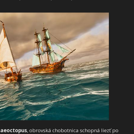
laeoctopus
, obrovská chobotnica schopná liezť po