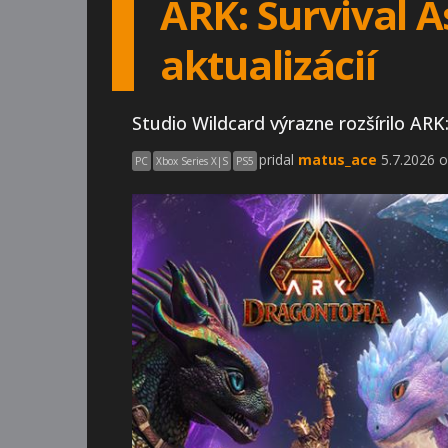
ARK: Survival A
aktualizácií
Studio Wildcard výrazne rozšírilo ARK
pridal
matus_ace
5.7.2026 o
PC
Xbox Series X|S
PS5