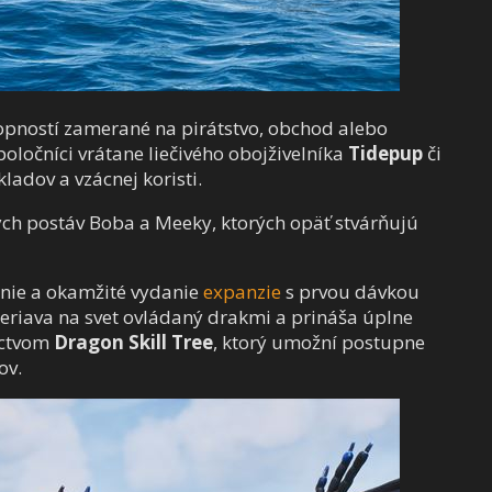
opností zamerané na pirátstvo, obchod alebo
poločníci vrátane liečivého obojživelníka
Tidepup
či
adov a vzácnej koristi.
ch postáv Boba a Meeky, ktorých opäť stvárňujú
nie a okamžité vydanie
expanzie
s prvou dávkou
meriava na svet ovládaný drakmi a prináša úplne
íctvom
Dragon Skill Tree
, ktorý umožní postupne
ov.