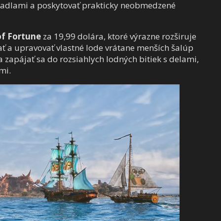
ápadlami a poskytovať prakticky neobmedzené
of Fortune
za 19,99 dolára, ktoré výrazne rozširuje
ať a upravovať vlastné lode vrátane menších šalúp
y a zapájať sa do rozsiahlych lodných bitiek s delami,
mi.