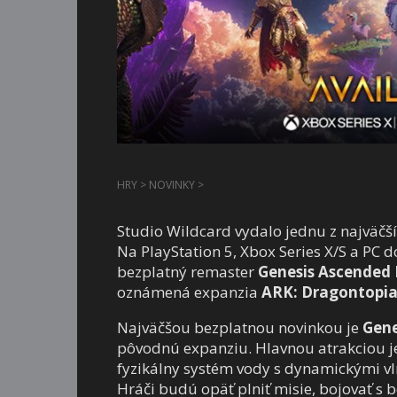
HRY
>
NOVINKY
>
Studio Wildcard vydalo jednu z najväčšíc
Na PlayStation 5, Xbox Series X/S a PC do
bezplatný remaster
Genesis Ascended 
oznámená expanzia
ARK: Dragontopi
Najväčšou bezplatnou novinkou je
Gene
pôvodnú expanziu. Hlavnou atrakciou je
fyzikálny systém vody s dynamickými v
Hráči budú opäť plniť misie, bojovať s