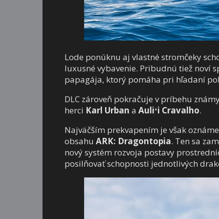
Lode ponúknu aj vlastné stromčeky sch
luxusné vybavenie. Pribudnú tiež noví s
papagája, ktorý pomáha pri hľadaní pokl
DLC zároveň pokračuje v príbehu známy
herci
Karl Urban
a
Auliʻi Cravalho
.
Najväčším prekvapením je však oznáme
obsahu
ARK: Dragontopia
. Ten sa za
nový systém rozvoja postavy prostredn
posilňovať schopnosti jednotlivých drak