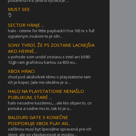
podarená hra. jediná výčitka je ...
MUST SEE
👌
SECTOR HRAJE ...
halo - cetime for little payback!///na 165 tv s full
vypalenym zvukom to je siln...
SONY TVRDÍ, ŽE PS ZOSTANE LACNEJŠIA
AKO HERNÉ...
v pohode som urobil zostavu s intel arc b580
12gb ram grafickou kartou za 830 eu...
XBOX HRACI
chod pod akúkoľvek tému o playstatione tam
ich je kopec ;)ale nie ideálne je si ...
HALO NA PLAYSTATIONE NENAŠLO
PUBLIKUM, STARÉ ...
halo nesadne kazdemu,....ale kto objavi to, co
ponuka a sadne mu to, tak to je u...
BALDURS GATE 3 KONEČNE
PODPORUJE XBOX PLAY AN...
väčšinou musí byt špeciálne spravená pre ich
store, ale vo všeobecnosti je modov...