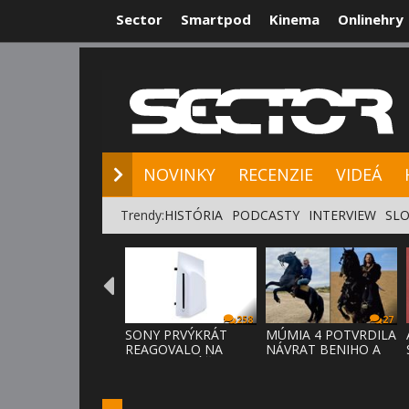
Sector
Smartpod
Kinema
Onlinehry
NOVINKY
RE
NOVINKY
RECENZIE
VIDEÁ
Trendy:
HISTÓRIA
PODCASTY
INTERVIEW
SLO
258
27
SONY PRVÝKRÁT
MÚMIA 4 POTVRDILA
REAGOVALO NA
NÁVRAT BENIHO A
KRITIKU HRÁČOV,
ARDETHA