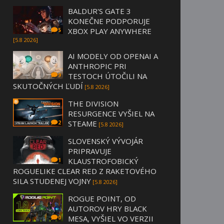
BALDUR'S GATE 3
KONEČNE PODPORUJE
XBOX PLAY ANYWHERE
5
[5.8 2026]
AI MODELY OD OPENAI A
ANTHROPIC PRI
TESTOCH ÚTOČILI NA
9
SKUTOČNÝCH ĽUDÍ
[5.8 2026]
THE DIVISION
RESURGENCE VYŠIEL NA
STEAME
2
[5.8 2026]
SLOVENSKÝ VÝVOJÁR
PRIPRAVUJE
KLAUSTROFOBICKÝ
1
ROGUELIKE CLEAR RED Z RAKETOVÉHO
SILA STUDENEJ VOJNY
[5.8 2026]
ROGUE POINT, OD
AUTOROV HRY BLACK
MESA, VYŠIEL VO VERZII
0