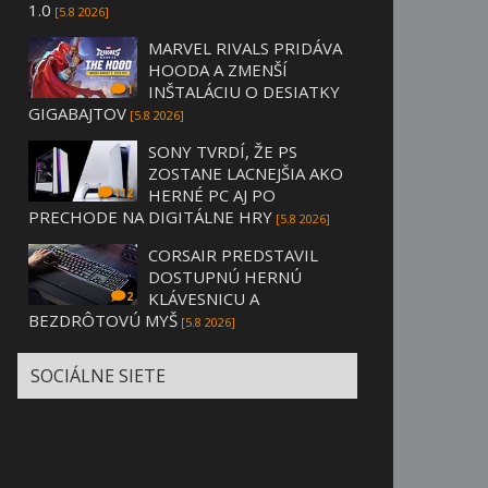
1.0
[5.8 2026]
MARVEL RIVALS PRIDÁVA
HOODA A ZMENŠÍ
INŠTALÁCIU O DESIATKY
1
GIGABAJTOV
[5.8 2026]
SONY TVRDÍ, ŽE PS
ZOSTANE LACNEJŠIA AKO
HERNÉ PC AJ PO
112
PRECHODE NA DIGITÁLNE HRY
[5.8 2026]
CORSAIR PREDSTAVIL
DOSTUPNÚ HERNÚ
KLÁVESNICU A
2
BEZDRÔTOVÚ MYŠ
[5.8 2026]
SOCIÁLNE SIETE