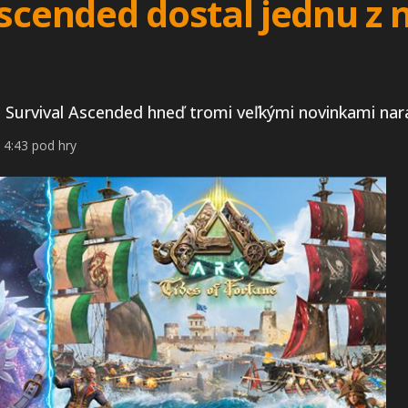
scended dostal jednu z 
: Survival Ascended hneď tromi veľkými novinkami nar
 4:43 pod hry