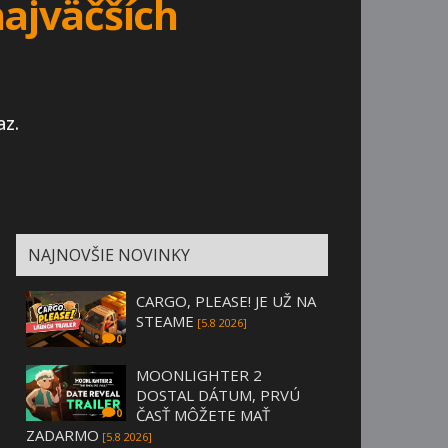
najväčších
az.
NAJNOVŠIE NOVINKY
CARGO, PLEASE! JE UŽ NA
STEAME
[5.8 2026]
0
MOONLIGHTER 2
DOSTAL DÁTUM, PRVÚ
ČASŤ MÔŽETE MAŤ
0
ZADARMO
[5.8 2026]