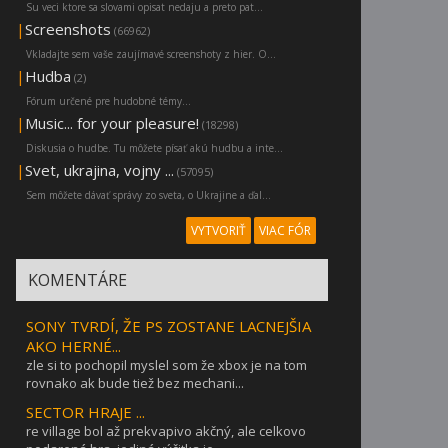
Su veci ktore sa slovami opisat nedaju a preto pat...
|
Screenshots
(66962)
Vkladajte sem vaše zaujímavé screenshoty z hier. O...
|
Hudba
(2)
Fórum určené pre hudobné témy...
|
Music... for your pleasure!
(18298)
Diskusia o hudbe. Tu môžete písať akú hudbu a inte...
|
Svet, ukrajina, vojny ...
(57095)
Sem môžete dávať správy zo sveta, o Ukrajine a ďal...
VYTVORIŤ
VIAC FÓR
KOMENTÁRE
SONY TVRDÍ, ŽE PS ZOSTANE LACNEJŠIA
AKO HERNÉ...
zle si to pochopil myslel som že xbox je na tom
rovnako ak bude tiež bez mechani...
SECTOR HRAJE ...
re village bol až prekvapivo akčný, ale celkovo