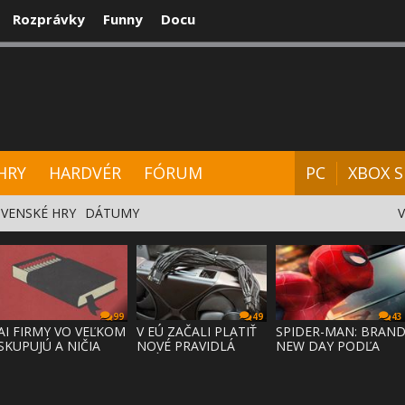
Rozprávky
Funny
Docu
CENZIE
VIDEÁ
HARDVÉR
FÓRUM
HRY
HARDVÉR
FÓRUM
PC
XBOX S
VENSKÉ HRY
DÁTUMY
99
49
43
AI FIRMY VO VEĽKOM
V EÚ ZAČALI PLATIŤ
SPIDER-MAN: BRAN
SKUPUJÚ A NIČIA
NOVÉ PRAVIDLÁ
NEW DAY PODĽA
KNIHY,
PRÁVA NA
ODHADOV OT