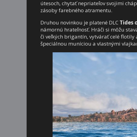
útesoch, chytať nepriateľov svojimi ch
zásoby farebného atramentu.
Druhou novinkou je platené DLC
Tides 
námornú hrateľnosť. Hráči si môžu stav
či veľkých brigantín, vytvárať celé flotil
špeciálnou muníciou a vlastnými vlajka