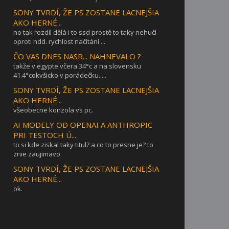
SONY TVRDÍ, ŽE PS ZOSTANE LACNEJŠIA
AKO HERNÉ...
no tak rozdíl dělá i to ssd prostě to taky nehučí
oproti hdd. rychlost načítání ...
ČO VAS DNES NASR... NAHNEVALO ?
takže v egypte včera 34°c a na slovensku
41.4°cokvšicko v porádečku.....
SONY TVRDÍ, ŽE PS ZOSTANE LACNEJŠIA
AKO HERNÉ...
všeobecne konzola vs pc.
AI MODELY OD OPENAI A ANTHROPIC
PRI TESTOCH Ú...
to si kde ziskal taky titul? a co to presne je? to
znie zaujimavo
SONY TVRDÍ, ŽE PS ZOSTANE LACNEJŠIA
AKO HERNÉ...
ok.