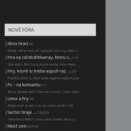
NOVÉ FÓRA
|
Xbox hraci
(4)
Ahojte, kde sa teraz pls najnovsie zdruzuju Xbox S...
|
Hra na cd/dvd/blueray, ktoru s...
(14)
Zdar vsetci. Aku hru si najviac cenite, ktoru mate...
|
Hry, ktoré si treba aspoň raz ...
(23)
Poslednú dobu tu čítam samé negatíva ovplyvňujúce ...
|
Pc - na komunitu
(11)
Ako sa zakladá web? Treba mať živnosť? Chcem web s...
|
Linux a hry
(4)
Ahojte chcel by som ci mi vie niekto poradiť čítal...
|
Sector hraje ...
(130325)
:diskoška o HRACH, ktore prave hravate, ale aj o t...
|
Must see
(42164)