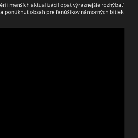
érii menších aktualizácií opäť výraznejšie rozhýbať
 a ponúknuť obsah pre fanúšikov námorných bitiek