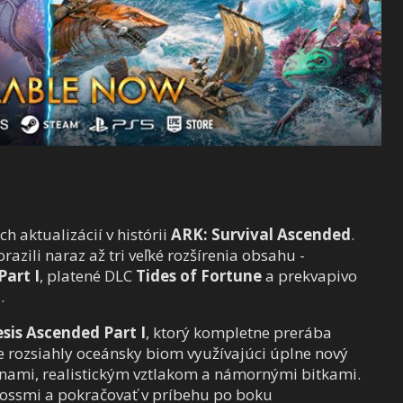
h aktualizácií v histórii
ARK: Survival Ascended
.
razili naraz až tri veľké rozšírenia obsahu -
Part I
, platené DLC
Tides of Fortune
a prekvapivo
a
.
sis Ascended Part I
, ktorý kompletne prerába
 rozsiahly oceánsky biom využívajúci úplne nový
lnami, realistickým vztlakom a námornými bitkami.
 bossmi a pokračovať v príbehu po boku