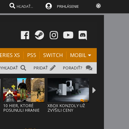
PRIHLÁSENIE
ERIES XS
PS5
SWITCH
MOBIL
VYHĽADAŤ
PRIDAŤ
PORADIŤ?
28
73
D
10 HIER, KTORÉ
XBOX KONZOLY UŽ
POSUNULI HRANIE
ZVÝŠILI CENY
VPRED