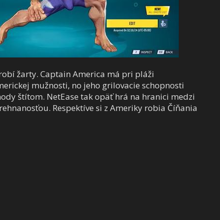
 robí žarty. Captain America má pri pláži
erickej mužnosti, no jeho grilovacie schopnosti
 hody štítom. NetEase tak opäť hrá na hranici medzi
hnanosťou. Respektíve si z Ameriky robia Číňania