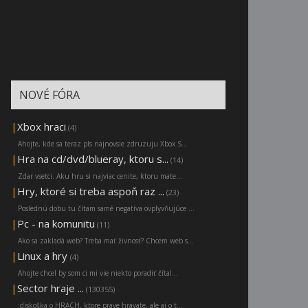
NOVÉ FÓRA
|
Xbox hraci
(4)
Ahojte, kde sa teraz pls najnovsie zdruzuju Xbox S...
|
Hra na cd/dvd/blueray, ktoru s...
(14)
Zdar vsetci. Aku hru si najviac cenite, ktoru mate...
|
Hry, ktoré si treba aspoň raz ...
(23)
Poslednú dobu tu čítam samé negatíva ovplyvňujúce ...
|
Pc - na komunitu
(11)
Ako sa zakladá web? Treba mať živnosť? Chcem web s...
|
Linux a hry
(4)
Ahojte chcel by som ci mi vie niekto poradiť čítal...
|
Sector hraje ...
(130355)
:diskoška o HRACH, ktore prave hravate, ale aj o t...