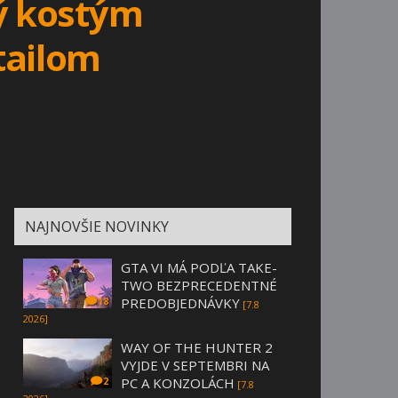
vý kostým
tailom
NAJNOVŠIE NOVINKY
GTA VI MÁ PODĽA TAKE-
TWO BEZPRECEDENTNÉ
PREDOBJEDNÁVKY
18
[7.8
2026]
WAY OF THE HUNTER 2
VYJDE V SEPTEMBRI NA
PC A KONZOLÁCH
2
[7.8