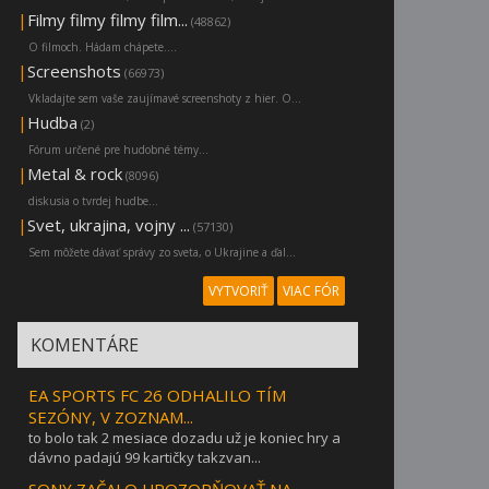
|
Filmy filmy filmy film...
(48862)
O filmoch. Hádam chápete....
|
Screenshots
(66973)
Vkladajte sem vaše zaujímavé screenshoty z hier. O...
|
Hudba
(2)
Fórum určené pre hudobné témy...
|
Metal & rock
(8096)
diskusia o tvrdej hudbe...
|
Svet, ukrajina, vojny ...
(57130)
Sem môžete dávať správy zo sveta, o Ukrajine a ďal...
VYTVORIŤ
VIAC FÓR
KOMENTÁRE
EA SPORTS FC 26 ODHALILO TÍM
SEZÓNY, V ZOZNAM...
to bolo tak 2 mesiace dozadu už je koniec hry a
dávno padajú 99 kartičky takzvan...
SONY ZAČALO UPOZORŇOVAŤ NA