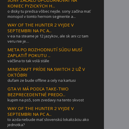
KONIEC FYZICKÝCH H...
o disky tu predsa vôbec nejde. sony začína mať
monopol v tomto hernom segmente a...
WAY OF THE HUNTER 2 VYJDE V
SEPTEMBRI NA PC A...
v ea na steame je 12 jazykov, ale sk ani cz tam
veru nie je…
META PO ROZHODNUTÍ SÚDU MUSÍ
ZAPLATIŤ POKUTU ...
väčšina to tak volá stále
MINECRAFT PRÍDE NA SWITCH 2 UŽ V
OKTÓBRI
dufam ze bude offline a cely na kartusi
GTA VI MÁ PODĽA TAKE-TWO
BEZPRECEDENTNÉ PREDO...
kupim na ps5, som zvedavy na tento skvost
WAY OF THE HUNTER 2 VYJDE V
SEPTEMBRI NA PC A...
to azda nebude mať slovenskú lokalizáciu ako
jednotka?