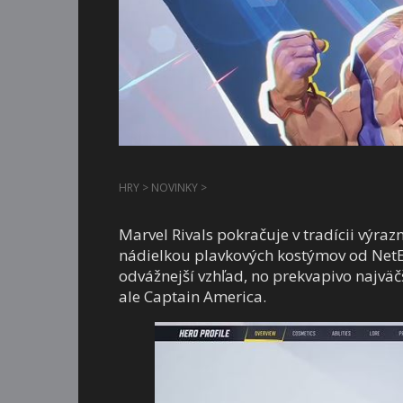
HRY
>
NOVINKY
>
Marvel Rivals pokračuje v tradícii výra
nádielkou plavkových kostýmov od NetEa
odvážnejší vzhľad, no prekvapivo najväčš
ale Captain America.