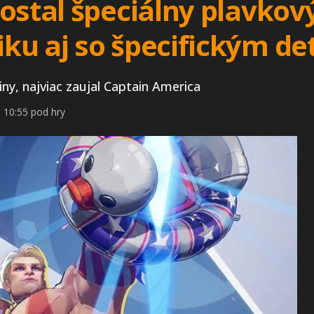
dostal špeciálny plavko
ku aj so špecifickým de
iny, najviac zaujal Captain America
 10:55 pod hry