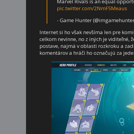
Marvel Rivals is an equal oppor
pic.twitter.com/2NmFSMeaus
- Game Hunter (@imgamehunte
Internet si ho však nevšíma len pre kom
celkom nevinne, no z iných je viditeľné, 
postave, najmä v oblasti rozkroku a zadn
komentárov a hráči ho označujú za jede