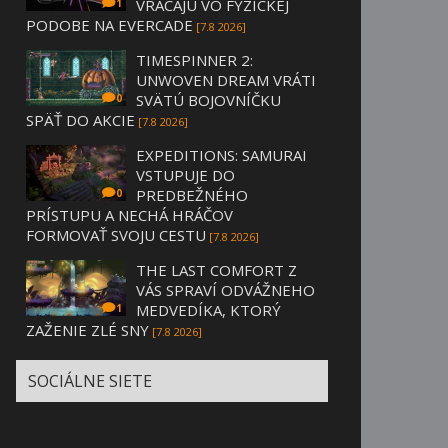
VRACAJÚ VO FYZICKEJ
1
PODOBE NA EVERCADE
[7.8 2026]
TIMESPINNER 2:
UNWOVEN DREAM VRÁTI
SVÄTÚ BOJOVNÍČKU
0
SPÄŤ DO AKCIE
[7.8 2026]
EXPEDITIONS: SAMURAI
VSTUPUJE DO
PREDBEŽNÉHO
0
PRÍSTUPU A NECHÁ HRÁČOV
FORMOVAŤ SVOJU CESTU
[7.8 2026]
THE LAST COMFORT Z
VÁS SPRAVÍ ODVÁŽNEHO
MEDVEDÍKA, KTORÝ
1
ZAŽENIE ZLÉ SNY
[7.8 2026]
SOCIÁLNE SIETE