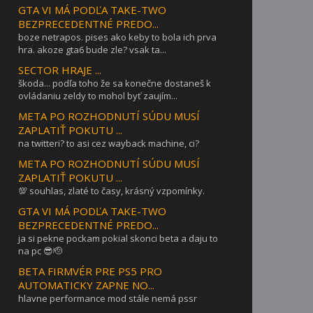
GTA VI MÁ PODĽA TAKE-TWO
BEZPRECEDENTNÉ PREDO...
boze netrapos. pises ako keby to bola ich prva
hra. akoze gta6 bude zle? vsak ta...
SECTOR HRAJE ...
škoda... podľa toho že sa konečne dostaneš k
ovládaniu zeldy to mohol byť zaujím...
META PO ROZHODNUTÍ SÚDU MUSÍ
ZAPLATIŤ POKUTU ...
na twitteri? to asi cez wayback machine, ci?
META PO ROZHODNUTÍ SÚDU MUSÍ
ZAPLATIŤ POKUTU ...
💯 souhlas, zlaté to časy, krásný vzpomínky.
GTA VI MÁ PODĽA TAKE-TWO
BEZPRECEDENTNÉ PREDO...
ja si pekne pockam pokial skonci beta a daju to
na pc 😎🫡
BETA FIRMVÉR PRE PS5 PRO
AUTOMATICKY ZAPNE NO...
hlavne performance mod stále nemá pssr