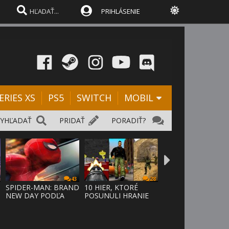
PRIHLÁSENIE
ERIES XS
PS5
SWITCH
MOBIL
VYHĽADAŤ
PRIDAŤ
PORADIŤ?
43
28
SPIDER-MAN: BRAND
10 HIER, KTORÉ
NEW DAY PODĽA
POSUNULI HRANIE
ODHADOV OT
VPRED