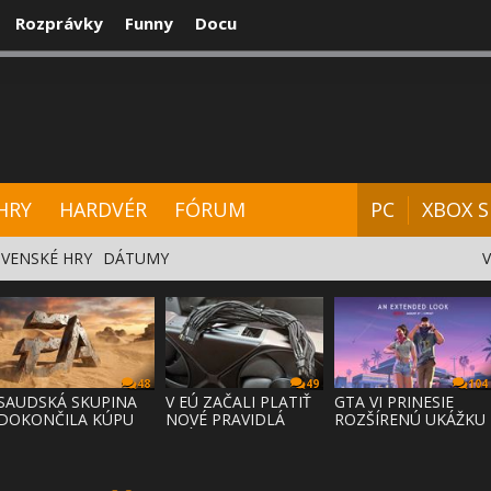
Rozprávky
Funny
Docu
CENZIE
VIDEÁ
HARDVÉR
FÓRUM
HRY
HARDVÉR
FÓRUM
PC
XBOX S
VENSKÉ HRY
DÁTUMY
48
49
104
SAUDSKÁ SKUPINA
V EÚ ZAČALI PLATIŤ
GTA VI PRINESIE
DOKONČILA KÚPU
NOVÉ PRAVIDLÁ
ROZŠÍRENÚ UKÁŽKU
EA ZA 55 MI
PRÁVA NA
NA NETFLI