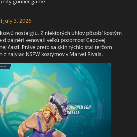
tunity gooner game
r)
July 3, 2026
iksovú nostalgiu. Z niektorých uhlov pôsobí kostým
že dizajnéri venovali veľkú pozornosť Capovej
ej časti. Práve preto sa skin rýchlo stal terčom
n z najviac NSFW kostýmov v Marvel Rivals.