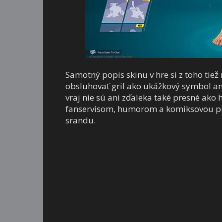
Samotný popis skinu v hre si z toho tiež
obsluhovať gril ako ukážkový symbol am
vraj nie sú ani zďaleka také presné ako
fanservisom, humorom a komiksovou pre
srandu.