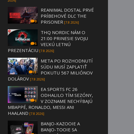
2026]
REANIMAL DOSTAL PRVÉ
PRÍBEHOVÉ DLC THE
PRISONER
0
[7.8 2026]
THQ NORDIC NÁM O
21:00 PRINESIE SVOJU
VEĽKÚ LETNÚ
5
PREZENTÁCIU
[7.8 2026]
META PO ROZHODNUTÍ
SÚDU MUSÍ ZAPLATIŤ
POKUTU 567 MILIÓNOV
33
DOLÁROV
[7.8 2026]
EA SPORTS FC 26
ODHALILO TÍM SEZÓNY,
V ZOZNAME NECHÝBAJÚ
6
MBAPPÉ, RONALDO, MESSI ANI
HAALAND
[7.8 2026]
BANJO-KAZOOIE A
BANJO-TOOIE SA