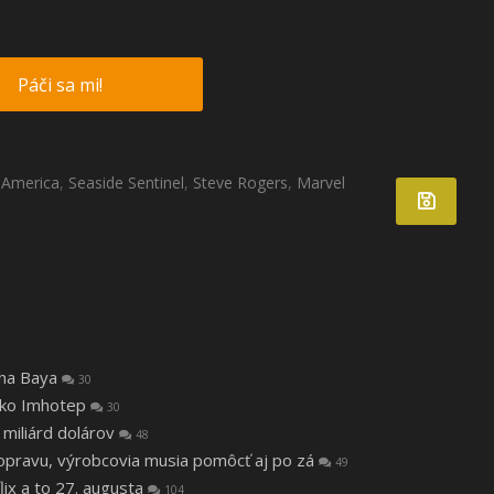
Páči sa mi!
 America
,
Seaside Sentinel
,
Steve Rogers
,
Marvel
tha Baya
30
 ako Imhotep
30
 miliárd dolárov
48
a opravu, výrobcovia musia pomôcť aj po zá
49
lix a to 27. augusta
104