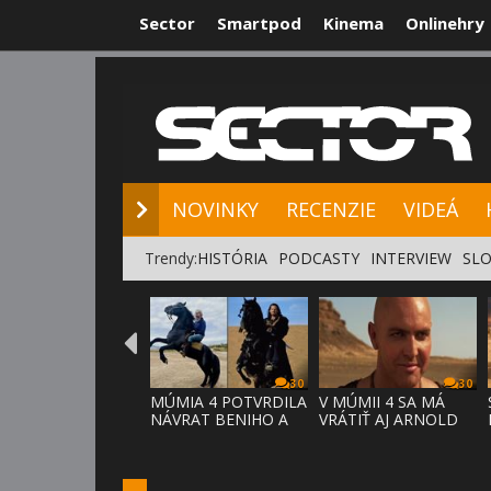
Sector
Smartpod
Kinema
Onlinehry
NOVINKY
RE
NOVINKY
RECENZIE
VIDEÁ
Trendy:
HISTÓRIA
PODCASTY
INTERVIEW
SLO
30
30
MÚMIA 4 POTVRDILA
V MÚMII 4 SA MÁ
NÁVRAT BENIHO A
VRÁTIŤ AJ ARNOLD
ARDETHA
VOSLOO AK