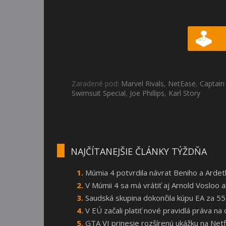
Zaradené pod:
Marvel Rivals
,
NetEase
,
Captain
Swimsuit Special
,
Joe Phillips
,
Karl Story
NAJČÍTANEJŠIE ČLÁNKY TÝŽDŇA
Múmia 4 potvrdila návrat Beniho a Arde
V Múmii 4 sa má vrátiť aj Arnold Vosloo
Saudská skupina dokončila kúpu EA za 55
V EÚ začali platiť nové pravidlá práva n
GTA VI prinesie rozšírenú ukážku na Netf