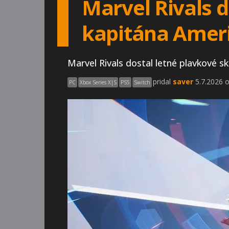
Marvel Rivals 
kapitána Ameri
Marvel Rivals dostal letné plavkové sk
pridal
saver
5.7.2026 o
PC
Xbox Series X|S
PS5
Switch