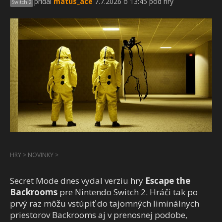
pridal
matus_ace
7.7.2026 o 13:45 pod hry
Switch 2
HRY
>
NOVINKY
>
Secret Mode dnes vydal verziu hry
Escape the
Backrooms
pre Nintendo Switch 2. Hráči tak po
prvý raz môžu vstúpiť do tajomných liminálnych
priestorov Backrooms aj v prenosnej podobe,