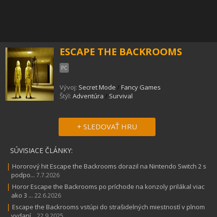
ESCAPE THE BACKROOMS
PC
Vývoj:
Secret Mode
/
Fancy Games
Štýl:
Adventúra
/
Survival
+ SLEDOVAŤ HRU
SÚVISIACE ČLÁNKY:
|
Hororový hit Escape the Backrooms dorazil na Nintendo Switch 2 s
podpo...
7.7.2026
|
Horor Escape the Backrooms po príchode na konzoly prilákal viac
ako 3 ...
22.6.2026
|
Escape the Backrooms vstúpi do strašidelných miestností v plnom
vydaní...
22.9.2025