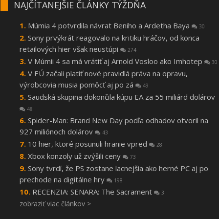
NAJČÍTANEJŠIE ČLÁNKY TÝŽDŇA
Múmia 4 potvrdila návrat Beniho a Ardetha Baya
30
Sony prvýkrát reagovalo na kritiku hráčov, od konca
retailových hier však neustúpi
274
V Múmii 4 sa má vrátiť aj Arnold Vosloo ako Imhotep
30
V EÚ začali platiť nové pravidlá práva na opravu,
výrobcovia musia pomôcť aj po zá
49
Saudská skupina dokončila kúpu EA za 55 miliárd dolárov
48
Spider-Man: Brand New Day podľa odhadov otvoril na
927 miliónoch dolárov
43
10 hier, ktoré posunuli hranie vpred
28
Xbox konzoly už zvýšili ceny
73
Sony tvrdí, že PS zostane lacnejšia ako herné PC aj po
prechode na digitálne hry
198
RECENZIA: SENARA: The Sacrament
3
zobraziť viac článkov >