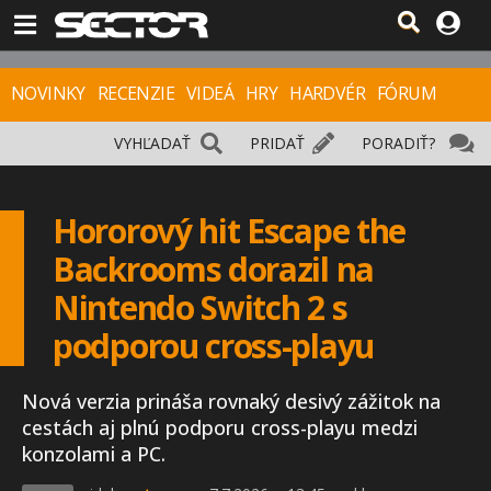
NOVINKY
RECENZIE
VIDEÁ
HRY
HARDVÉR
FÓRUM
VYHĽADAŤ
PRIDAŤ
PORADIŤ?
Hororový hit Escape the
Backrooms dorazil na
Nintendo Switch 2 s
podporou cross-playu
Nová verzia prináša rovnaký desivý zážitok na
cestách aj plnú podporu cross-playu medzi
konzolami a PC.