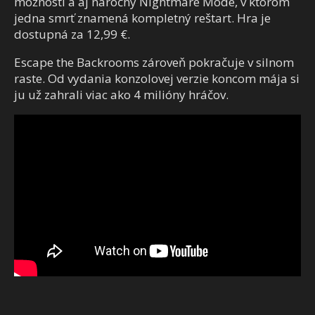
možností a aj náročný Nightmare Mode, v ktorom
jedna smrť znamená kompletný reštart. Hra je
dostupná za 12,99 €.
Escape the Backrooms zároveň pokračuje v silnom
raste. Od vydania konzolovej verzie koncom mája si
ju už zahrali viac ako 4 milióny hráčov.