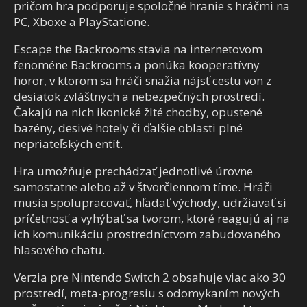
pričom hra podporuje spoločné hranie s hráčmi na
PC, Xboxe a PlayStatione.
Escape the Backrooms stavia na internetovom
fenoméne Backrooms a ponúka kooperatívny
horor, v ktorom sa hráči snažia nájsť cestu von z
desiatok zvláštnych a nebezpečných prostredí.
Čakajú na nich ikonické žlté chodby, opustené
bazény, desivé hotely či ďalšie oblasti plné
nepriateľských entít.
Hra umožňuje prechádzať jednotlivé úrovne
samostatne alebo až v štvorčlennom tíme. Hráči
musia spolupracovať, hľadať východy, udržiavať si
príčetnosť a vyhýbať sa tvorom, ktoré reagujú aj na
ich komunikáciu prostredníctvom zabudovaného
hlasového chatu.
Verzia pre Nintendo Switch 2 obsahuje viac ako 30
prostredí, meta-progresiu s odomykaním nových