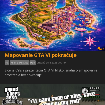
34
Mapovanie GTA VI pokračuje
pridané 15.4.2026 pod hry
PC
Xbox Series X|S
PS5
Síce je ďalšia prezentácia GTA VI blízko, snaha o zmapovanie
prostredia hry pokračuje.