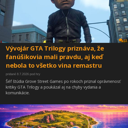
22
Vývojár GTA Trilogy priznáva, že
fanúšikovia mali pravdu, aj keď
nebola to všetko vina remastru
pridané 8.7.2026 pod hry
Šéf štúdia Grove Street Games po rokoch priznal oprávnenosť
kritiky GTA Trilogy a poukázal aj na chyby vydania a
komunikácie.