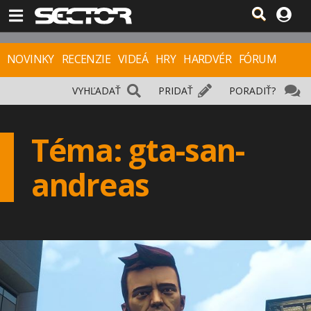
NOVINKY
RECENZIE
VIDEÁ
HRY
HARDVÉR
FÓRUM
VYHĽADAŤ
PRIDAŤ
PORADIŤ?
Téma: gta-san-
andreas