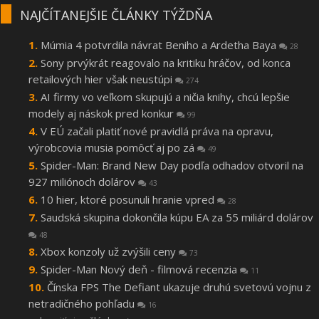
NAJČÍTANEJŠIE ČLÁNKY TÝŽDŇA
Múmia 4 potvrdila návrat Beniho a Ardetha Baya
28
Sony prvýkrát reagovalo na kritiku hráčov, od konca
retailových hier však neustúpi
274
AI firmy vo veľkom skupujú a ničia knihy, chcú lepšie
modely aj náskok pred konkur
99
V EÚ začali platiť nové pravidlá práva na opravu,
výrobcovia musia pomôcť aj po zá
49
Spider-Man: Brand New Day podľa odhadov otvoril na
927 miliónoch dolárov
43
10 hier, ktoré posunuli hranie vpred
28
Saudská skupina dokončila kúpu EA za 55 miliárd dolárov
48
Xbox konzoly už zvýšili ceny
73
Spider-Man Nový deň - filmová recenzia
11
Čínska FPS The Defiant ukazuje druhú svetovú vojnu z
netradičného pohľadu
16