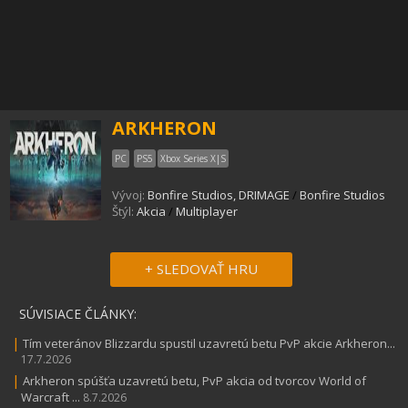
ARKHERON
PC
PS5
Xbox Series X|S
Vývoj:
Bonfire Studios, DRIMAGE
/
Bonfire Studios
Štýl:
Akcia
/
Multiplayer
+ SLEDOVAŤ HRU
SÚVISIACE ČLÁNKY:
|
Tím veteránov Blizzardu spustil uzavretú betu PvP akcie Arkheron...
17.7.2026
|
Arkheron spúšťa uzavretú betu, PvP akcia od tvorcov World of
Warcraft ...
8.7.2026