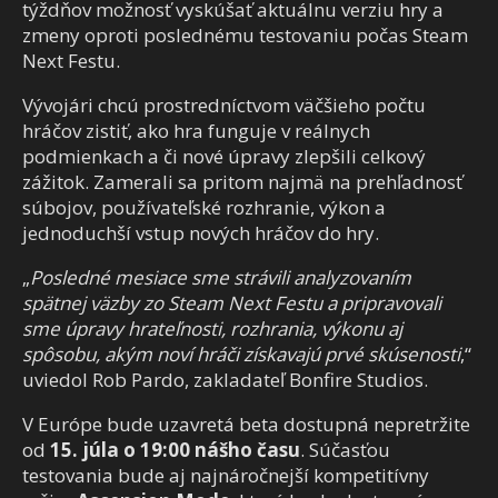
týždňov možnosť vyskúšať aktuálnu verziu hry a
zmeny oproti poslednému testovaniu počas Steam
Next Festu.
Vývojári chcú prostredníctvom väčšieho počtu
hráčov zistiť, ako hra funguje v reálnych
podmienkach a či nové úpravy zlepšili celkový
zážitok. Zamerali sa pritom najmä na prehľadnosť
súbojov, používateľské rozhranie, výkon a
jednoduchší vstup nových hráčov do hry.
„
Posledné mesiace sme strávili analyzovaním
spätnej väzby zo Steam Next Festu a pripravovali
sme úpravy hrateľnosti, rozhrania, výkonu aj
spôsobu, akým noví hráči získavajú prvé skúsenosti
,“
uviedol Rob Pardo, zakladateľ Bonfire Studios.
V Európe bude uzavretá beta dostupná nepretržite
od
15. júla o 19:00 nášho času
. Súčasťou
testovania bude aj najnáročnejší kompetitívny