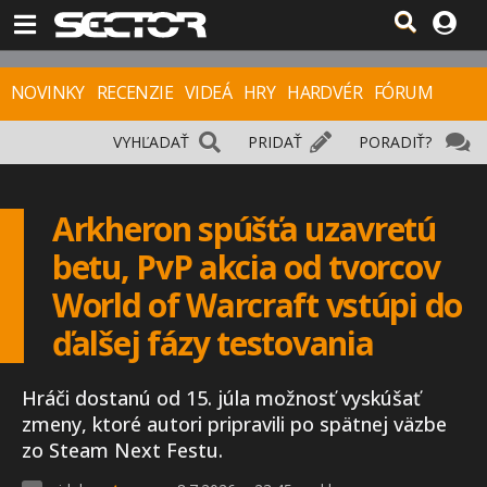
NOVINKY
RECENZIE
VIDEÁ
HRY
HARDVÉR
FÓRUM
VYHĽADAŤ
PRIDAŤ
PORADIŤ?
Arkheron spúšťa uzavretú
betu, PvP akcia od tvorcov
World of Warcraft vstúpi do
ďalšej fázy testovania
Hráči dostanú od 15. júla možnosť vyskúšať
zmeny, ktoré autori pripravili po spätnej väzbe
zo Steam Next Festu.