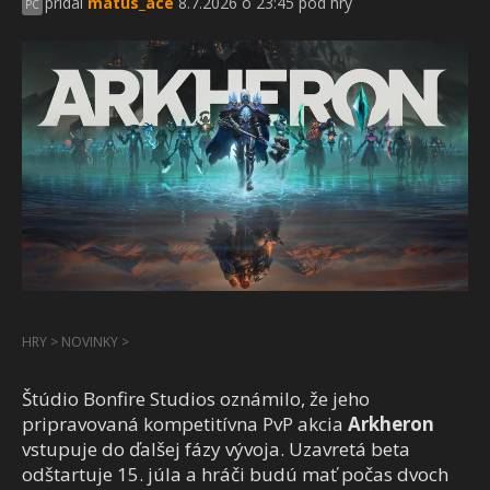
pridal
matus_ace
8.7.2026 o 23:45 pod hry
PC
HRY
>
NOVINKY
>
Štúdio
Bonfire Studios
oznámilo, že jeho
pripravovaná kompetitívna PvP akcia
Arkheron
vstupuje do ďalšej fázy vývoja. Uzavretá beta
odštartuje 15. júla a hráči budú mať počas dvoch