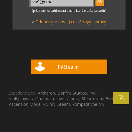
>
Odoberajte nás aj cez Google správy
Páči sa mi!
Zaradené pod:
Arkheron
,
Bonfire Studios
,
PvP
,
multiplayer
,
akčná hra
,
uzavretá beta
,
Steam Next Fest
,
Ascension Mode
,
PC hry
,
Steam
,
kompetitívne hry