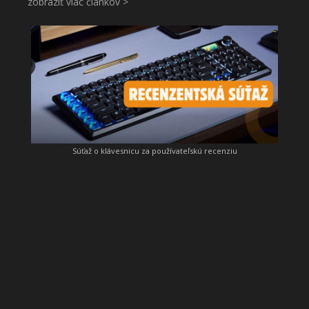
zobraziť viac článkov >
Súťaž o klávesnicu za používateľskú recenziu