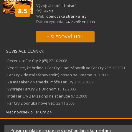
Vývoj:
Ubisoft
/
Ubisoft
8.5
Štýl:
Akcia
Web:
domovská stránka hry
Dátum vydania:
24. október 2008
+ SLEDOVAŤ HRU
SÚVISIACE ČLÁNKY:
|
Recenzia: Far Cry 2 (85)
27.10.2008
|
Vedeli ste, že hrdina z Far Cry 1 bol záporák vo Far Cry 2?
5.10.2021
|
Far Cry 2 dostal sťahovateľný obsah na Steame
20.3.2009
|
Za masaker v Nemecku môže Far Cry 2
16.3.2009
|
Vyhrajte FarCry 2 s Brlohom
15.12.2008
|
Intel Far Cry 2 Missions na stianutie
9.12.2008
|
Far Cry 2 ponúka nové veci
22.11.2008
viac noviniek o Far Cry 2 >
Prosím prihláste sa pre možnosť pridania komentáru.