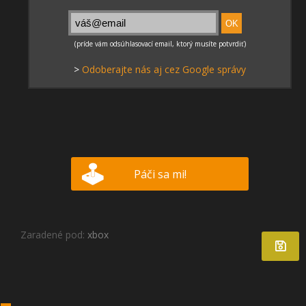
>
Odoberajte nás aj cez Google správy
Páči sa mi!
Zaradené pod:
xbox