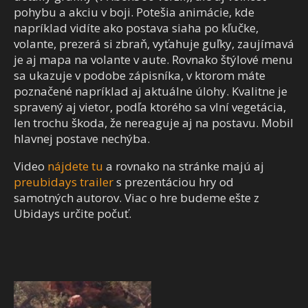
pohybu a akciu v boji. Potešia animácie, kde
napríklad vidíte ako postava siaha po kľučke,
volante, prezerá si zbraň, vyťahuje guľky, zaujímavá
je aj mapa na volante v aute. Rovnako štýlové menu
sa ukazuje v podobe zápisníka, v ktorom máte
poznačené napríklad aj aktuálne úlohy. Kvalitne je
spravený aj vietor, podľa ktorého sa vlní vegetácia,
len trochu škoda, že nereaguje aj na postavu. Mobil
hlavnej postave nechýba.
Video
nájdete tu
a rovnako na stránke majú aj
preubidays trailer
s prezentáciou hry od
samotných autorov. Viac o hre budeme ešte z
Ubidays určite počuť.