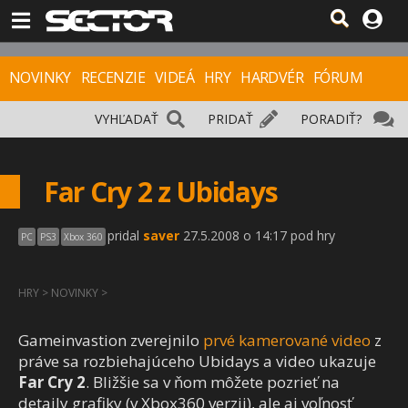
NOVINKY
RECENZIE
VIDEÁ
HRY
HARDVÉR
FÓRUM
VYHĽADAŤ
PRIDAŤ
PORADIŤ?
Far Cry 2 z Ubidays
pridal
saver
27.5.2008 o 14:17 pod hry
PC
PS3
Xbox 360
HRY
>
NOVINKY
>
Gameinvastion zverejnilo
prvé kamerované video
z
práve sa rozbiehajúceho Ubidays a video ukazuje
Far Cry 2
. Bližšie sa v ňom môžete pozrieť na
detaily grafiky (v Xbox360 verzii), ale aj voľnosť