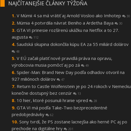
NAJČÍTANEJŠIE ČLÁNKY TÝŽDŇA
V Múmii 4 sa má vrátiť aj Arnold Vosloo ako Imhotep
30
Múmia 4 potvrdila návrat Beniho a Ardetha Baya
30
GTA VI prinesie rozšírenú ukážku na Netflix a to 27.
augusta
112
Saudská skupina dokončila kúpu EA za 55 miliárd dolárov
48
V EÚ začali platiť nové pravidlá práva na opravu,
výrobcovia musia pomôcť aj po zá
49
Spider-Man: Brand New Day podľa odhadov otvoril na
927 miliónoch dolárov
47
Return to Castle Wolfenstein je po 24 rokoch v Nemecku
konečne dostupný bez cenzúr
13
10 hier, ktoré posunuli hranie vpred
28
GTA VI má podľa Take-Two bezprecedentné
predobjednávky
62
Sony tvrdí, že PS zostane lacnejšia ako herné PC aj po
prechode na digitálne hry
201