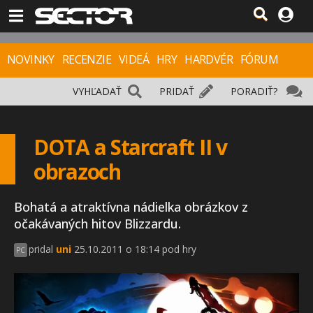
NOVINKY
RECENZIE
VIDEÁ
HRY
HARDVÉR
FÓRUM
VYHĽADAŤ
PRIDAŤ
PORADIŤ?
DOTA a Starcraft II v
obrazoch
Bohatá a atraktívna nádielka obrázkov z
očakávaných hitov Blizzardu.
pridal
uni
25.10.2011 o 18:14 pod hry
PC