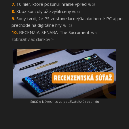
10 hier, ktoré posunuli hranie vpred
28
Xbox konzoly už zvýšili ceny
73
Sony tvrdí, že PS zostane lacnejšia ako herné PC aj po
prechode na digitálne hry
198
RECENZIA: SENARA: The Sacrament
3
zobraziť viac článkov >
Súťaž o klávesnicu za používateľskú recenziu