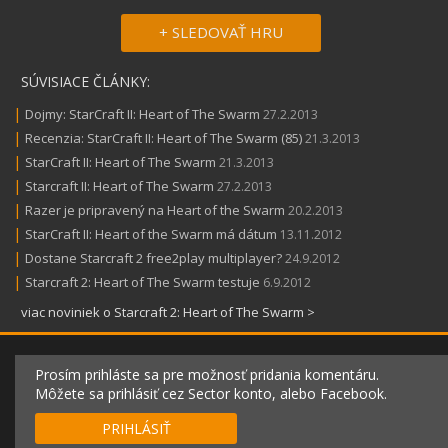
+ SLEDOVAŤ HRU
SÚVISIACE ČLÁNKY:
|
Dojmy: StarCraft II: Heart of The Swarm
27.2.2013
|
Recenzia: StarCraft II: Heart of The Swarm (85)
21.3.2013
|
StarCraft II: Heart of The Swarm
21.3.2013
|
Starcraft II: Heart of The Swarm
27.2.2013
|
Razer je pripravený na Heart of the Swarm
20.2.2013
|
StarCraft II: Heart of the Swarm má dátum
13.11.2012
|
Dostane Starcraft 2 free2play multiplayer?
24.9.2012
|
Starcraft 2: Heart of The Swarm testuje
6.9.2012
viac noviniek o Starcraft 2: Heart of The Swarm >
Prosím prihláste sa pre možnosť pridania komentáru.
Môžete sa prihlásiť cez Sector konto, alebo Facebook.
PRIHLÁSIŤ