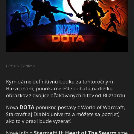
HRY
>
NOVINKY
>
Kým dáme definitívnu bodku za tohtoročným
Blizzconom, ponúkame ešte bohatú nádielku
obrázkov z dvojice očakávaných hitov od Blizzardu.
Nová
DOTA
ponúkne postavy z World of Warcraft,
Starcraft aj Diablo univerza a môžete sa pozrieť,
ako to v praxi bude vyzerať.
Nové info o
Starcraft II: Heart of The Swarm
sme