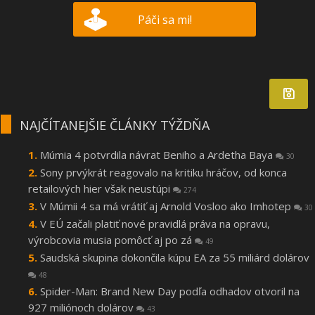
Páči sa mi!
NAJČÍTANEJŠIE ČLÁNKY TÝŽDŇA
Múmia 4 potvrdila návrat Beniho a Ardetha Baya
30
Sony prvýkrát reagovalo na kritiku hráčov, od konca
retailových hier však neustúpi
274
V Múmii 4 sa má vrátiť aj Arnold Vosloo ako Imhotep
30
V EÚ začali platiť nové pravidlá práva na opravu,
výrobcovia musia pomôcť aj po zá
49
Saudská skupina dokončila kúpu EA za 55 miliárd dolárov
48
Spider-Man: Brand New Day podľa odhadov otvoril na
927 miliónoch dolárov
43