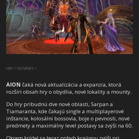
HRY
>
NOVINKY
>
AION
čaká nová aktualizácia a expanzia, ktorá
rozšíri obsah hry o obydlia, nové lokality a mounty.
Do hry pribudnú dve nové oblasti, Sarpan a
Tiamaranta, kde čakajú single a multiplayerové
inštancie, kolosálni bossovia, boje o pevnosti, nové
predmety a maximálny level postavy sa zvýši na 60.
Okrem krídel sa teraz pohyb krajinou zvýši pri