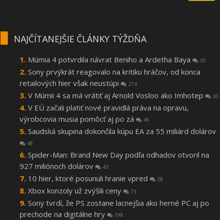
NAJČÍTANEJŠIE ČLÁNKY TÝŽDŇA
Múmia 4 potvrdila návrat Beniho a Ardetha Baya
30
Sony prvýkrát reagovalo na kritiku hráčov, od konca
retailových hier však neustúpi
274
V Múmii 4 sa má vrátiť aj Arnold Vosloo ako Imhotep
30
V EÚ začali platiť nové pravidlá práva na opravu,
výrobcovia musia pomôcť aj po zá
49
Saudská skupina dokončila kúpu EA za 55 miliárd dolárov
48
Spider-Man: Brand New Day podľa odhadov otvoril na
927 miliónoch dolárov
43
10 hier, ktoré posunuli hranie vpred
28
Xbox konzoly už zvýšili ceny
73
Sony tvrdí, že PS zostane lacnejšia ako herné PC aj po
prechode na digitálne hry
198