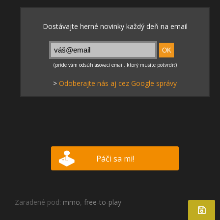
>
Odoberajte nás aj cez Google správy
Páči sa mi!
Zaradené pod:
mmo
,
free-to-play