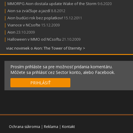
|
MMORPG Aion dostala update Wake of the Storm
9.6.2020
|
Aion sa zväčšuje a jazdí
8.8.2012
|
Aion budúci rok bez poplatkov!
15.12.2011
|
Vianoce v NCsofte
15.12.2009
|
Aion
23.10.2009
|
Halloween v MMO od NCsoftu
21.10.2009
viac noviniek o Aion: The Tower of Eternity >
Prosím prihláste sa pre možnosť pridania komentáru.
Môžete sa prihlásiť cez Sector konto, alebo Facebook.
PRIHLÁSIŤ
Ochrana súkromia
|
Reklama
|
Kontakt