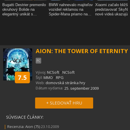
AION: THE TOWER OF ETERNITY
PC
Vývoj:
NCSoft
/
NCSoft
7.5
Štýl:
MMO
/
RPG
Web:
domovská stránka hry
Dátum vydania:
25. september 2009
+ SLEDOVAŤ HRU
SÚVISIACE ČLÁNKY:
|
Recenzia: Aion (75)
23.10.2009