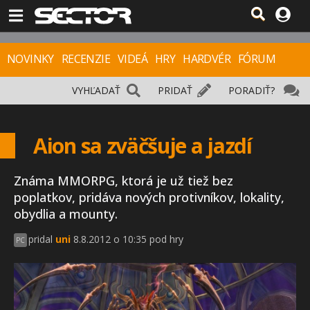
NOVINKY
RECENZIE
VIDEÁ
HRY
HARDVÉR
FÓRUM
VYHĽADAŤ
PRIDAŤ
PORADIŤ?
Aion sa zväčšuje a jazdí
Známa MMORPG, ktorá je už tiež bez
poplatkov, pridáva nových protivníkov, lokality,
obydlia a mounty.
pridal
uni
8.8.2012 o 10:35 pod hry
PC