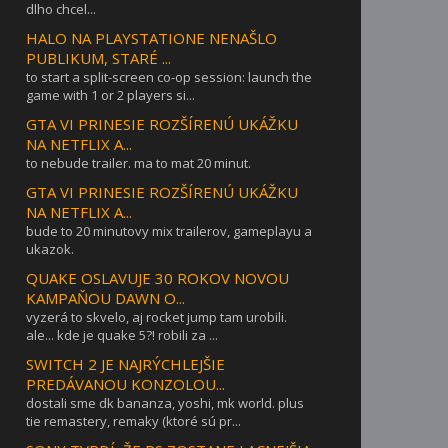
dlho chcel...
HALO NA PLAYSTATIONE NENAŠLO
PUBLIKUM, STARÉ ...
to start a split-screen co-op session: launch the
game with 1 or 2 players si...
GTA VI PRINESIE ROZŠÍRENÚ UKÁŽKU
NA NETFLIX A...
to nebude trailer. ma to mat 20 minut.
GTA VI PRINESIE ROZŠÍRENÚ UKÁŽKU
NA NETFLIX A...
bude to 20 minutovy mix trailerov, gameplayu a
ukazok.
QUAKE OSLAVUJE 30 ROKOV NOVOU
KAMPAŇOU DAWN O...
vyzerá to skvelo, aj rocket jump tam urobili.
ale... kde je quake 5?! robili za ...
SWITCH 2 JE NAJRÝCHLEJŠIE
PREDÁVANOU KONZOLOU...
dostali sme dk bananza, yoshi, mk world. plus
tie remastery, remaky (ktoré sú pr...