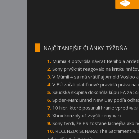
NAJČÍTANEJŠIE ČLÁNKY TÝŽDŇA
Múmia 4 potvrdila návrat Beniho a Arde
Sony prvýkrát reagovalo na kritiku hráčo
V Múmii 4 sa má vrátiť aj Arnold Vosloo
V EÚ začali platiť nové pravidlá práva n
Saudská skupina dokončila kúpu EA za 55
Spider-Man: Brand New Day podľa odhado
10 hier, ktoré posunuli hranie vpred
28
Xbox konzoly už zvýšili ceny
73
Sony tvrdí, že PS zostane lacnejšia ako 
RECENZIA: SENARA: The Sacrament
3
zobraziť viac článkov >