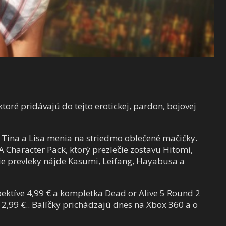
toré pridávajú do tejto erotickej, pardon, bojovej
, Tina a Lisa menia na striedmo oblečené mačičky.
A Character Pack, ktorý prezlečie zostavu Hitomi,
šie prevleky nájde
Kasumi, Leifang, Hayabusa a
pektíve 4,99 € a kompletka Dead or Alive 5 Round 2
12,99 €.
. Balíčky prichádzajú dnes na Xbox 360 a o