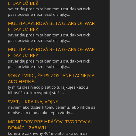
E-DAY UŽ BEŽÍ
saver daj prosim ta ban tomu chudakovi nick
psss ocividne nezniesol dislajky...
MULTIPLAYEROVÁ BETA GEARS OF WAR
E-DAY UŽ BEŽÍ
saver daj prosim ta ban tomu chudakovi nick
psss ocividne nezniesol dislajky...
MULTIPLAYEROVÁ BETA GEARS OF WAR
E-DAY UŽ BEŽÍ
saver daj prosim ta ban tomu chudakovi nick
psss ocividne nezniesol dislajky...
SONY TVRDÍ, ŽE PS ZOSTANE LACNEJŠIA
AKO HERNÉ...
ty mi tu ideš niečo písať čo tu lajkujes kazdu
blbosť čo tu kto vypoti :) stačí ...
SVET, UKRAJINA, VOJNY ...
neviem ako došiel k tomu celému, lebo nikde sa
nepíše ako dlho a ako teplo vtedy...
MONITORY PRE HRÁČOV, TVORCOV AJ
DOMÁCU ZÁBAVU...
konecne zakriveny 40" monitor ako som uz