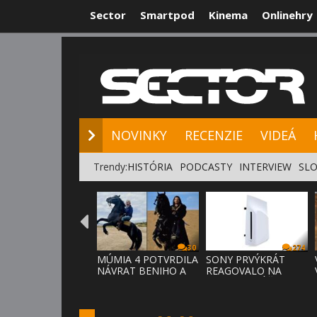
Sector
Smartpod
Kinema
Onlinehry
NOVINKY
RE
NOVINKY
RECENZIE
VIDEÁ
Trendy:
HISTÓRIA
PODCASTY
INTERVIEW
SLO
30
274
MÚMIA 4 POTVRDILA
SONY PRVÝKRÁT
NÁVRAT BENIHO A
REAGOVALO NA
ARDETHA
KRITIKU HRÁČOV,