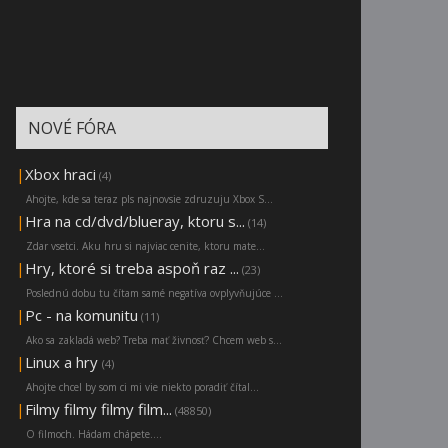
NOVÉ FÓRA
|
Xbox hraci
(4)
Ahojte, kde sa teraz pls najnovsie zdruzuju Xbox S...
|
Hra na cd/dvd/blueray, ktoru s...
(14)
Zdar vsetci. Aku hru si najviac cenite, ktoru mate...
|
Hry, ktoré si treba aspoň raz ...
(23)
Poslednú dobu tu čítam samé negatíva ovplyvňujúce ...
|
Pc - na komunitu
(11)
Ako sa zakladá web? Treba mať živnosť? Chcem web s...
|
Linux a hry
(4)
Ahojte chcel by som ci mi vie niekto poradiť čítal...
|
Filmy filmy filmy film...
(48850)
O filmoch. Hádam chápete....