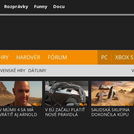
Rozprávky
Funny
Docu
CENZIE
VIDEÁ
HARDVÉR
FÓRUM
HRY
HARDVÉR
FÓRUM
PC
XBOX S
VENSKÉ HRY
DÁTUMY
30
49
48
V MÚMII 4 SA MÁ
V EÚ ZAČALI PLATIŤ
SAUDSKÁ SKUPINA
VRÁTIŤ AJ ARNOLD
NOVÉ PRAVIDLÁ
DOKONČILA KÚPU
VOSLOO AK
PRÁVA NA
EA ZA 55 MI