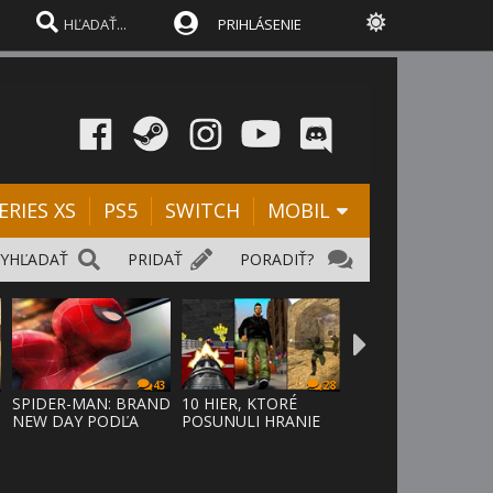
PRIHLÁSENIE
ERIES XS
PS5
SWITCH
MOBIL
VYHĽADAŤ
PRIDAŤ
PORADIŤ?
43
28
SPIDER-MAN: BRAND
10 HIER, KTORÉ
NEW DAY PODĽA
POSUNULI HRANIE
ODHADOV OT
VPRED