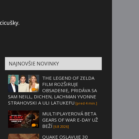
cicušky.
NAJNOVŠIE NOVINKY
THE LEGEND OF ZELDA
FILM ROZŠIRUJE
OBSADENIE, PRIDÁVA SA
0
SAM NEILL, DICHEN, LACHMAN YVONNE
STRAHOVSKI A ULI LATUKEFU
[pred 4 min.]
MULTIPLAYEROVÁ BETA
GEARS OF WAR E-DAY UŽ
BEŽÍ
1
[6.8 2026]
QUAKE OSLAVUJE 30