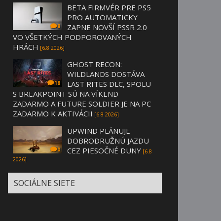
BETA FIRMVÉR PRE PS5
PRO AUTOMATICKY
ZAPNE NOVŠÍ PSSR 2.0
8
VO VŠETKÝCH PODPOROVANÝCH
HRÁCH
[6.8 2026]
GHOST RECON:
WILDLANDS DOSTÁVA
LAST RITES DLC, SPOLU
18
S BREAKPOINT SÚ NA VÍKEND
ZADARMO A FUTURE SOLDIER JE NA PC
ZADARMO K AKTIVÁCII
[6.8 2026]
UPWIND PLÁNUJE
DOBRODRUŽNÚ JAZDU
CEZ PIESOČNÉ DUNY
0
[6.8
2026]
SOCIÁLNE SIETE