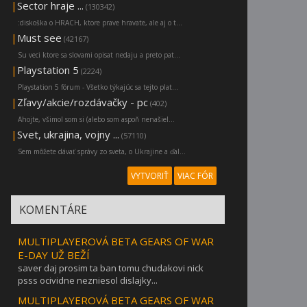
|
Sector hraje ...
(130342)
:diskoška o HRACH, ktore prave hravate, ale aj o t...
|
Must see
(42167)
Su veci ktore sa slovami opisat nedaju a preto pat...
|
Playstation 5
(2224)
Playstation 5 fórum - Všetko týkajúc sa tejto plat...
|
Zľavy/akcie/rozdávačky - pc
(402)
Ahojte, všimol som si (alebo som aspoň nenašiel...
|
Svet, ukrajina, vojny ...
(57110)
Sem môžete dávať správy zo sveta, o Ukrajine a ďal...
VYTVORIŤ
VIAC FÓR
KOMENTÁRE
MULTIPLAYEROVÁ BETA GEARS OF WAR
E-DAY UŽ BEŽÍ
saver daj prosim ta ban tomu chudakovi nick
psss ocividne nezniesol dislajky...
MULTIPLAYEROVÁ BETA GEARS OF WAR