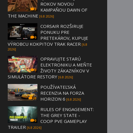
ROKOV NOVOU
KAMPAŇOU DAWN OF
9
THE MACHINE
[6.8 2026]
CORSAIR ROZŠIRUJE
PONUKU PRE
PRETEKÁROV, KUPUJE
0
VÝROBCU KOKPITOV TRAK RACER
[6.8
2026]
OPRAVUJTE STARÚ
ELEKTRONIKU A MEŇTE
ŽIVOTY ZÁKAZNÍKOV V
0
SIMULÁTORE RESTORY
[6.8 2026]
POUŽÍVATEĽSKÁ
RECENZIA NA FORZA
HORIZON 6
20
[6.8 2026]
RULES OF ENGAGEMENT:
THE GREY STATE -
COOP PVE GAMEPLAY
0
TRAILER
[6.8 2026]