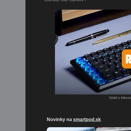
Súťaž o kláve