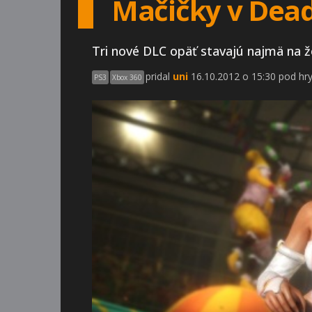
Mačičky v Dead 
Tri nové DLC opäť stavajú najmä na ž
pridal
uni
16.10.2012 o 15:30 pod hr
PS3
Xbox 360