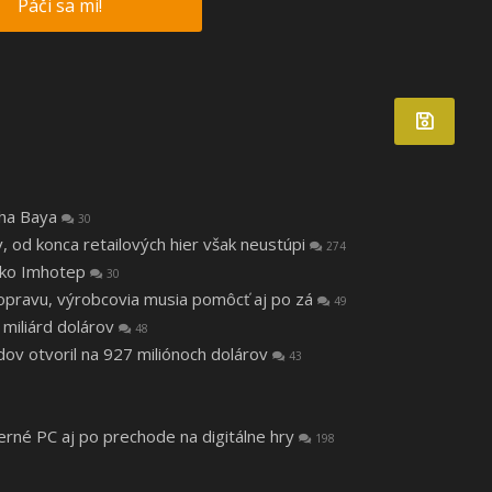
Páči sa mi!
tha Baya
30
v, od konca retailových hier však neustúpi
274
 ako Imhotep
30
a opravu, výrobcovia musia pomôcť aj po zá
49
 miliárd dolárov
48
v otvoril na 927 miliónoch dolárov
43
herné PC aj po prechode na digitálne hry
198