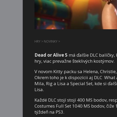
HRY
>
NOVINKY
>
Dead or Alive 5
má ďalšie DLC balíčky, k
hry, viac prevažne šteklivých kostýmov.
V novom Kitty packu sa
Helena, Christie
Okrem toho je k dispozícii aj DLC What 
Mila, Rig a Lisa a Special Set, kde si ďal
Lisa.
Každé DLC stojí stojí 400 MS bodov, res
Costumes Full Set 1040 MS bodov, čiže
týždeň na PS3.