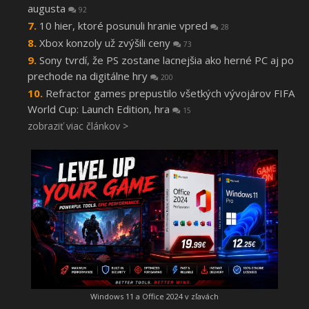
augusta
92
10 hier, ktoré posunuli hranie vpred
28
Xbox konzoly už zvýšili ceny
73
Sony tvrdí, že PS zostane lacnejšia ako herné PC aj po
prechode na digitálne hry
200
Refractor games prepustilo všetkých vývojárov FIFA
World Cup: Launch Edition, hra
15
zobraziť viac článkov >
Windows 11 a Office 2024 v zľavách