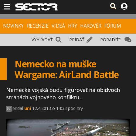
NOVINKY
RECENZIE
VIDEÁ
HRY
HARDVÉR
FÓRUM
VYHĽADAŤ
PRIDAŤ
PORADIŤ?
Nemecko na muške
Wargame: AirLand Battle
Nemecké vojská budú figurovať na obidvoch
stranách vojnového konfliktu.
pridal
uni
12.4.2013 o 14:33 pod hry
PC