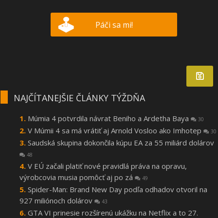
Páči sa mi!
NAJČÍTANEJŠIE ČLÁNKY TÝŽDŇA
Múmia 4 potvrdila návrat Beniho a Ardetha Baya
30
V Múmii 4 sa má vrátiť aj Arnold Vosloo ako Imhotep
30
Saudská skupina dokončila kúpu EA za 55 miliárd dolárov
48
V EÚ začali platiť nové pravidlá práva na opravu,
výrobcovia musia pomôcť aj po zá
49
Spider-Man: Brand New Day podľa odhadov otvoril na
927 miliónoch dolárov
43
GTA VI prinesie rozšírenú ukážku na Netflix a to 27.