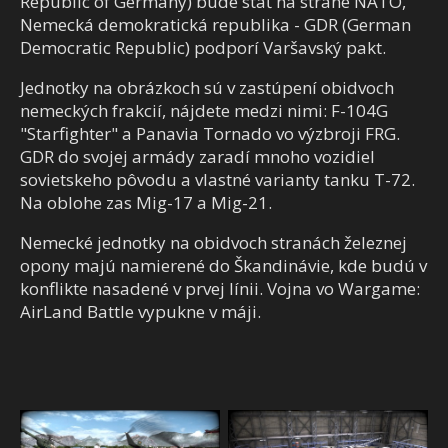
Republic of Germany) bude stáť na strane NATO,
Nemecká demokratická republika - GDR (German
Democratic Republic) podporí Varšavský pakt.
Jednotky na obrázkoch sú v zastúpení obidvoch
nemeckých frakcií, nájdete medzi nimi: F-104G
"Starfighter" a Panavia Tornado vo výzbroji FRG.
GDR do svojej armády zaradí mnoho vozidiel
sovietskeho pôvodu a vlastné varianty tanku T-72.
Na oblohe zas Mig-17 a Mig-21.
Nemecké jednotky na obidvoch stranách železnej
opony majú namierené do Škandinávie, kde budú v
konflikte nasadené v prvej línii. Vojna vo Wargame:
AirLand Battle vypukne v máji.