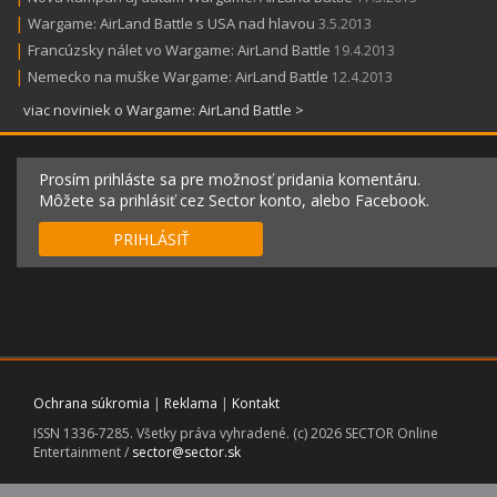
|
Wargame: AirLand Battle s USA nad hlavou
3.5.2013
|
Francúzsky nálet vo Wargame: AirLand Battle
19.4.2013
|
Nemecko na muške Wargame: AirLand Battle
12.4.2013
viac noviniek o Wargame: AirLand Battle >
Prosím prihláste sa pre možnosť pridania komentáru.
Môžete sa prihlásiť cez Sector konto, alebo Facebook.
PRIHLÁSIŤ
Ochrana súkromia
|
Reklama
|
Kontakt
ISSN 1336-7285. Všetky práva vyhradené. (c) 2026 SECTOR Online
Entertainment /
sector@sector.sk