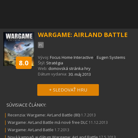
WARGAME: AIRLAND BATTLE
PC
Vývoj:
Focus Home Interactive
/
Eugen Systems
8.0
Štýl:
Stratégia
Web:
domovská stránka hry
Dátum vydania:
30. máj 2013
+ SLEDOVAŤ HRU
SÚVISIACE ČLÁNKY:
|
Recenzia: Wargame: AirLand Battle (80)
1.7.2013
|
Wargame: AirLand Battle má nové free DLC
11.12.2013
|
Wargame: AirLand Battle
1.7.2013
|
Nová kampaň aj dátum Wargame: AirLand Battle
17.5.2013