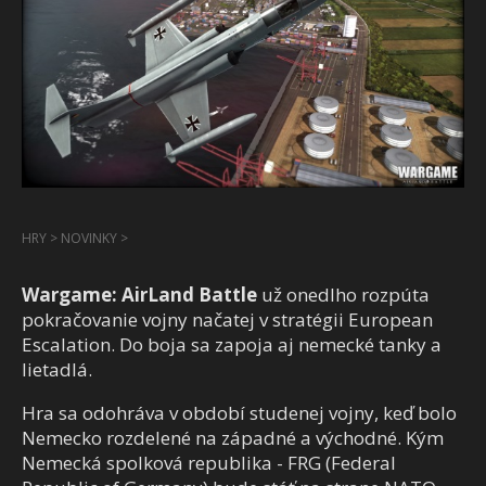
HRY
>
NOVINKY
>
Wargame: AirLand Battle
už onedlho rozpúta
pokračovanie vojny načatej v stratégii European
Escalation. Do boja sa zapoja aj nemecké tanky a
lietadlá.
Hra sa odohráva v období studenej vojny, keď bolo
Nemecko rozdelené na západné a východné. Kým
Nemecká spolková republika - FRG (Federal