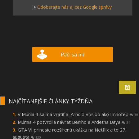
>
Odoberajte nás aj cez Google správy
Páči sa mi!
NAJČÍTANEJŠIE ČLÁNKY TÝŽDŇA
V Múmii 4 sa má vrátiť aj Arnold Vosloo ako Imhotep
30
Múmia 4 potvrdila návrat Beniho a Ardetha Baya
31
GTA VI prinesie rozšírenú ukážku na Netflix a to 27.
augusta
120