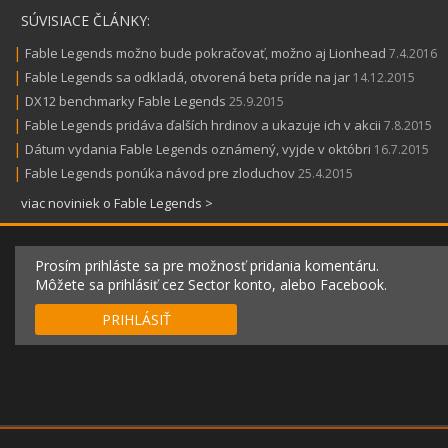
SÚVISIACE ČLÁNKY:
|
Fable Legends možno bude pokračovať, možno aj Lionhead
7.4.2016
|
Fable Legends sa odkladá, otvorená beta príde na jar
14.12.2015
|
DX12 benchmarky Fable Legends
25.9.2015
|
Fable Legends pridáva ďalších hrdinov a ukazuje ich v akcii
7.8.2015
|
Dátum vydania Fable Legends oznámený, vyjde v októbri
16.7.2015
|
Fable Legends ponúka návod pre zloduchov
25.4.2015
viac noviniek o Fable Legends >
Prosím prihláste sa pre možnosť pridania komentáru.
Môžete sa prihlásiť cez Sector konto, alebo Facebook.
PRIHLÁSIŤ