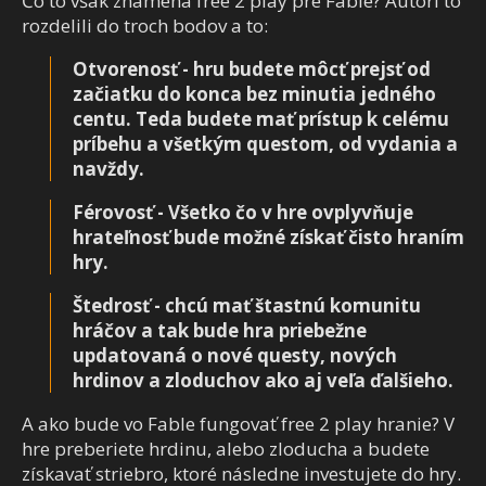
Čo to však znamená free 2 play pre Fable? Autori to
rozdelili do troch bodov a to:
Otvorenosť - hru budete môcť prejsť od
začiatku do konca bez minutia jedného
centu. Teda budete mať prístup k celému
príbehu a všetkým questom, od vydania a
navždy.
Férovosť - Všetko čo v hre ovplyvňuje
hrateľnosť bude možné získať čisto hraním
hry.
Štedrosť - chcú mať štastnú komunitu
hráčov a tak bude hra priebežne
updatovaná o nové questy, nových
hrdinov a zloduchov ako aj veľa ďalšieho.
A ako bude vo Fable fungovať free 2 play hranie? V
hre preberiete hrdinu, alebo zloducha a budete
získavať striebro, ktoré následne investujete do hry.