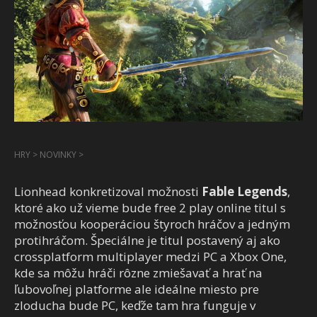
HRY
>
NOVINKY
>
Lionhead konkretizoval možnosti
Fable Legends
,
ktoré ako už vieme bude free 2 play online titul s
možnosťou kooperáciou štyroch hráčov a jedným
protihráčom. Špeciálne je titul postavený aj ako
crossplatform multiplayer medzi PC a Xbox One,
kde sa môžu hráči rôzne zmiešavať a hrať na
ľubovoľnej platforme ale ideálne miesto pre
zloducha bude PC, keďže tam hra funguje v