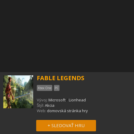
FABLE LEGENDS
Xbox One
PC
Vývoj:
Microsoft
/
Lionhead
Štýl:
Akcia
Web:
domovská stránka hry
+ SLEDOVAŤ HRU