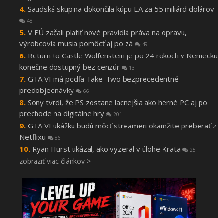
Saudská skupina dokončila kúpu EA za 55 miliárd dolárov
48
V EÚ začali platiť nové pravidlá práva na opravu,
výrobcovia musia pomôcť aj po zá
49
Return to Castle Wolfenstein je po 24 rokoch v Nemecku
konečne dostupný bez cenzúr
13
GTA VI má podľa Take-Two bezprecedentné
predobjednávky
66
Sony tvrdí, že PS zostane lacnejšia ako herné PC aj po
prechode na digitálne hry
201
GTA VI ukážku budú môcť streameri okamžite preberať z
Netflixu
86
Ryan Hurst ukázal, ako vyzeral v úlohe Krata
25
zobraziť viac článkov >