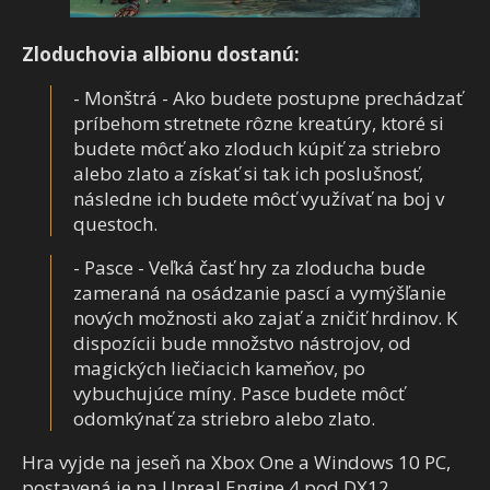
Zloduchovia albionu dostanú:
- Monštrá - Ako budete postupne prechádzať
príbehom stretnete rôzne kreatúry, ktoré si
budete môcť ako zloduch kúpiť za striebro
alebo zlato a získať si tak ich poslušnosť,
následne ich budete môcť využívať na boj v
questoch.
- Pasce - Veľká časť hry za zloducha bude
zameraná na osádzanie pascí a vymýšľanie
nových možnosti ako zajať a zničiť hrdinov. K
dispozícii bude množstvo nástrojov, od
magických liečiacich kameňov, po
vybuchujúce míny. Pasce budete môcť
odomkýnať za striebro alebo zlato.
Hra vyjde na jeseň na Xbox One a Windows 10 PC,
postavená je na Unreal Engine 4 pod DX12