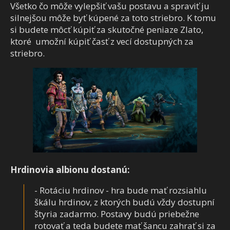
Všetko čo môže vylepšiť vašu postavu a spraviť ju
silnejšou môže byť kúpené za toto striebro. K tomu
si budete môcť kúpiť za skutočné peniaze Zlato,
ktoré umožní kúpiť časť z vecí dostupných za
striebro.
Hrdinovia albionu dostanú:
- Rotáciu hrdinov - hra bude mať rozsiahlu
škálu hrdinov, z ktorých budú vždy dostupní
štyria zadarmo. Postavy budú priebežne
rotovať a teda budete mať šancu zahrať si za