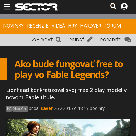
NOVINKY
RECENZIE
VIDEÁ
HRY
HARDVÉR
FÓRUM
VYHĽADAŤ
PRIDAŤ
PORADIŤ?
Ako bude fungovať free to
play vo Fable Legends?
Lionhead konkretizoval svoj free 2 play model v
novom Fable titule.
pridal
saver
26.2.2015 o 18:19 pod hry
PC
Xbox One