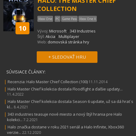
HALO: THE MASTER CHIEF
COLLECTION
Xbox One
PC
Game Pass
Xbox One X
10
Vývoj:
Microsoft
/
343 Industries
Štýl:
Akcia
/
Multiplayer
Web:
domovská stránka hry
+ SLEDOVAŤ HRU
SÚVISIACE ČLÁNKY:
|
Recenzia: Halo Master Chief Collection (100)
11.11.2014
|
Halo Master Chief kolekcia dostala Floodfight a ďalšie updaty...
11.4.2022
|
Halo Master Chief kolekcia dostala Season 6 update, už sa dá hrať s
kl...
8.4.2021
|
343 industries teasuje nové miesto a nový štýl hrania pre Halo
kolekci...
7.2.2021
|
Halo značka dostane v roku 2021 seriál a Halo Infinite, Xbox360
verzie...
22.12.2020