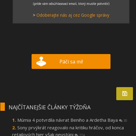
>
Odoberajte nás aj cez Google správy
Páči sa mi!
NAJČÍTANEJŠIE ČLÁNKY TÝŽDŇA
Múmia 4 potvrdila návrat Beniho a Ardetha Baya
30
Sony prvýkrát reagovalo na kritiku hráčov, od konca
retailových hier však neustúpi
274