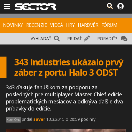
NOVINKY
RECENZIE
VIDEÁ
HRY
HARDVÉR
FÓRUM
VYHĽADAŤ
PRIDAŤ
PORADIŤ?
343 Industries ukázalo prvý
záber z portu Halo 3 ODST
343 ďakuje fanúšikom za podporu za
posledných pre multiplayer Master Chief edície
problematických mesiacov a odkrýva ďalšie dva
prídavky do edície.
pridal
saver
13.3.2015 o 20:59 pod hry
Xbox One