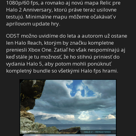
1080p/60 fps, a rovnako aj novú mapa Relic pre
Halo 2 Anniversary, ktorú práve teraz usilovne
testujú. Minimálne mapu môžeme očakávať v
aprílovom update hry.
ODST možno uvidíme do leta a autorom už ostane
len Halo Reach, ktorým by značku kompletne
preniesli Xbox One. Zatiaľ ho však nespomínajú aj
keď stále je tu možnosť, že ho stihnú priniesť do
vydania Halo 5, aby potom mohli ponúknuť
kompletný bundle so všetkými Halo fps hrami.