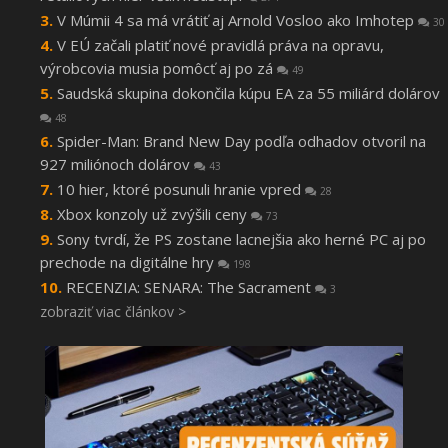
V Múmii 4 sa má vrátiť aj Arnold Vosloo ako Imhotep
30
V EÚ začali platiť nové pravidlá práva na opravu,
výrobcovia musia pomôcť aj po zá
49
Saudská skupina dokončila kúpu EA za 55 miliárd dolárov
48
Spider-Man: Brand New Day podľa odhadov otvoril na
927 miliónoch dolárov
43
10 hier, ktoré posunuli hranie vpred
28
Xbox konzoly už zvýšili ceny
73
Sony tvrdí, že PS zostane lacnejšia ako herné PC aj po
prechode na digitálne hry
198
RECENZIA: SENARA: The Sacrament
3
zobraziť viac článkov >