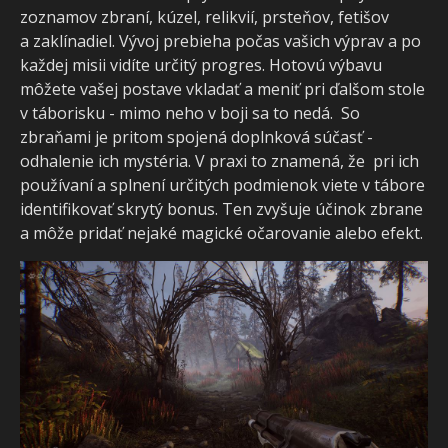
zoznamov zbraní, kúzel, relikvií, prsteňov, fetišov
a zaklínadiel. Vývoj prebieha počas vašich výprav a po
každej misii vidíte určitý progres. Hotovú výbavu
môžete vašej postave vkladať a meniť pri ďalšom stole
v táborisku - mimo neho v boji sa to nedá. So
zbraňami je pritom spojená doplnková súčasť -
odhalenie ich mystéria. V praxi to znamená, že pri ich
používaní a splnení určitých podmienok viete v tábore
identifikovať skrytý bonus. Ten zvyšuje účinok zbrane
a môže pridať nejaké magické očarovanie alebo efekt.