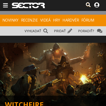
NOVINKY
RECENZIE
VIDEÁ
HRY
HARDVÉR
FÓRUM
VYHĽADAŤ
PRIDAŤ
PORADIŤ?
WITCHFIRE