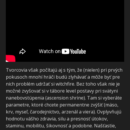
Tvorcovia však počítajú aj s tým, že (nielen) pri prvých
pokusoch mnohí hráči budú zlyhávať a môže byť pre
nich problém udržať si witchfire. Bez toho však nie je
možné zvyšovať si v tábore level postavy pri svätyni
nanebovstúpenia (ascension shrine). Tam si vyberáte
parametre, ktoré chcete permanentne zvýšiť (mäso,
krv, myseľ, čarodejníctvo, arzenál a viera). Ovplyvňujú
hodnotu vášho zdravia, silu a presnosť útokov,
staminu, mobilitu, šikovnosť a podobne. Našťastie,