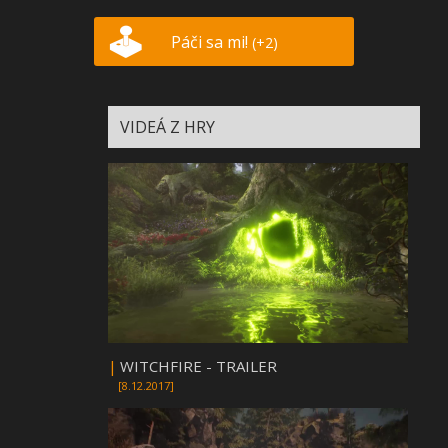
Páči sa mi!
(+2)
VIDEÁ Z HRY
|
WITCHFIRE - TRAILER
[8.12.2017]