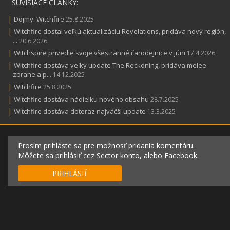
SÚVISIACE ČLÁNKY:
|
Dojmy: Witchfire
25.8.2025
|
Witchfire dostal veľkú aktualizáciu Revelations, pridáva nový región,
...
20.6.2026
|
Witchspire privedie svoje všestranné čarodejnice v júni
17.4.2026
|
Witchfire dostáva veľký update The Reckoning, pridáva melee
zbrane a p...
14.12.2025
|
Witchfire
25.8.2025
|
Witchfire dostáva nádielku nového obsahu
28.7.2025
|
Witchfire dostáva doteraz najväčší update
13.3.2025
Prosím prihláste sa pre možnosť pridania komentáru.
Môžete sa prihlásiť cez Sector konto, alebo Facebook.
PRIHLÁSIŤ