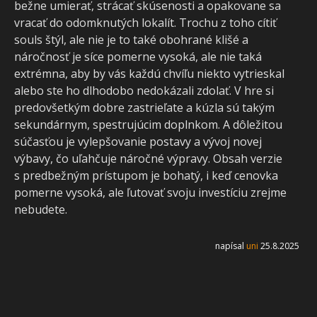
bežne umierať, strácať skúsenosti a opakovane sa
vracať do odomknutých lokalít. Trochu z toho cítiť
souls štýl, ale nie je to také obohrané klišé a
náročnosť je síce pomerne vysoká, ale nie taká
extrémna, aby by vás každú chvíľu niekto vytrieskal
alebo ste ho dlhodobo nedokázali zdolať. V hre si
predovšetkým dobre zastrieľate a kúzla sú takým
sekundárnym, spestrujúcim doplnkom. A dôležitou
súčasťou je vylepšovanie postavy a vývoj novej
výbavy, čo uľahčuje náročné výpravy. Obsah verzie
s predbežným prístupom je bohatý, i keď cenovka
pomerne vysoká, ale ľutovať svoju investíciu zrejme
nebudete.
napísal
uni
25.8.2025