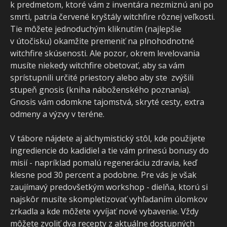
k predmetom, ktoré vám z inventára nezmiznú ani po
smrti, patria červené kryštály witchfire rôznej veľkosti.
Tie môžete jednoduchým kliknutím (najlepšie
v útočisku) okamžite premeniť na plnohodnotné
witchfire skúsenosti. Ale pozor, okrem levelovania
musíte niekedy witchfire obetovať, aby sa vám
sprístupnili určité priestory alebo aby ste zvýšili
stupeň gnosis (kniha náboženského poznania).
Gnosis vám odomkne tajomstvá, skryté cesty, extra
odmeny a výzvy v teréne.
V tábore nájdete aj alchymistický stôl, kde použijete
ingrediencie do kadidiel a tie vám prinesú bonusy do
misií - napríklad pomalú regeneráciu zdravia, keď
klesne pod 30 percent a podobne. Pre vás je však
zaujímavý predovšetkým workshop - dielňa, ktorú si
najskôr musíte skompletizovať vyhľadaním úlomkov
zrkadla a kde môžete vyvíjať nové vybavenie. Vždy
môžete zvoliť dva recepty z aktuálne dostupných