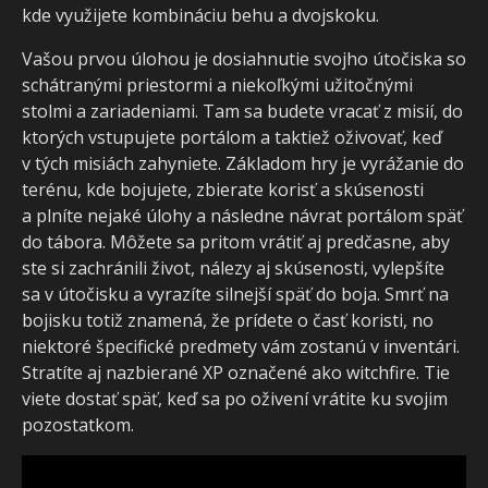
kde využijete kombináciu behu a dvojskoku.
Vašou prvou úlohou je dosiahnutie svojho útočiska so
schátranými priestormi a niekoľkými užitočnými
stolmi a zariadeniami. Tam sa budete vracať z misií, do
ktorých vstupujete portálom a taktiež oživovať, keď
v tých misiách zahyniete. Základom hry je vyrážanie do
terénu, kde bojujete, zbierate korisť a skúsenosti
a plníte nejaké úlohy a následne návrat portálom späť
do tábora. Môžete sa pritom vrátiť aj predčasne, aby
ste si zachránili život, nálezy aj skúsenosti, vylepšíte
sa v útočisku a vyrazíte silnejší späť do boja. Smrť na
bojisku totiž znamená, že prídete o časť koristi, no
niektoré špecifické predmety vám zostanú v inventári.
Stratíte aj nazbierané XP označené ako witchfire. Tie
viete dostať späť, keď sa po oživení vrátite ku svojim
pozostatkom.