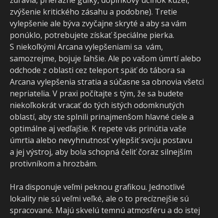
zdravia, prierazné guľky, doplnkový účinok kúzel,
zvýšenie kritického zásahu a podobne). Tretie
vylepšenie ale býva zvyčajne skryté a aby sa vám
ponúklo, potrebujete získať špeciálne pierka.
S niekoľkými Arcana vylepšeniami sa vám,
samozrejme, bojuje ľahšie. Ale po vašom úmrtí alebo
odchode z oblasti cez teleport späť do tábora sa
Arcana vylepšenia stratia a súčasne sa obnovia všetci
nepriatelia. V praxi počítajte s tým, že sa budete
niekoľkokrát vracať do tých istých odomknutých
oblastí, aby ste splnili prinajmenšom hlavné ciele a
optimálne aj vedľajšie. K repete vás prinútia vaše
úmrtia alebo nevyhnutnosť vylepšiť svoju postavu
a jej výstroj, aby bola schopná čeliť čoraz silnejším
protivníkom a hrozbám.
Hra disponuje veľmi peknou grafikou. Jednotlivé
lokality nie sú veľmi veľké, ale o to precíznejšie sú
spracované. Majú skvelú temnú atmosféru a do istej