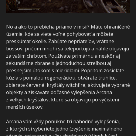
No a ako to prebieha priamo v misii? Máte ohraničené
územie, kde sa viete voľne pohybovať a môžete
preskúmať okolie. Zabíjate nepriateľov, vrátane
bossov, pričom mnohí sa teleportujú a náhle objavujú
za vaším chrbtom. Používate primárnu a neskôr aj
sekundárne zbrane s jednoduchou streľbou aj
presnejším útokom s mieridlami. Popritom zosielate
kúzla s pomalou regeneráciou, otvárate truhlice,
zbierate červené kryštály witchfire, aktivujete vybrané
objekty a získavate dočasné vylepšenia Arcana
z veľkých kryštálov, ktoré sa objavujú po vyčistení
menších úsekov.
Arcana vám vždy ponúkne tri náhodné vylepšenia,
z ktorých si vyberiete jedno (zvýšenie maximálneho