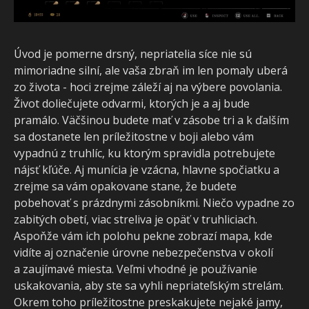
Úvod je pomerne drsný, nepriatelia síce nie sú
mimoriadne silní, ale vaša zbraň im len pomaly uberá
zo života - hoci zrejme záleží aj na výbere povolania.
Život doliečujete odvarmi, ktorých je a aj bude
pramálo. Väčšinou budete mať v zásobe tri a k ďalším
sa dostanete len príležitostne v boji alebo vám
vypadnú z truhlíc, ku ktorým spravidla potrebujete
nájsť kľúče. Aj munícia je vzácna, hlavne spočiatku a
zrejme sa vám opakovane stane, že budete
pobehovať s prázdnymi zásobníkmi. Niečo vypadne zo
zabitých obetí, viac streliva je opäť v truhliciach.
Aspoňže vám ich polohu pekne zobrazí mapa, kde
vidíte aj označenie úrovne nebezpečenstva v okolí
a zaujímavé miesta. Veľmi vhodné je používanie
uskakovania, aby ste sa vyhli nepriateľským strelám.
Okrem toho príležitostne preskakujete nejaké jamy,