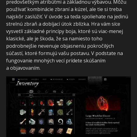
predovšetkým atribútmi a základnou výbavou. Môžu
používať kombinácie zbraní a kúzel, ale tie si treba
najskôr zaslúžiť. V úvode sa teda spoliehate na jedinú
strelnú zbraň a dobíjací útok zblízka. Hra vám síce
vysvetlí základné princípy boja, ktoré sú viac-menej
klasické, ale je škoda, že sa namiesto toho
podrobnejšie nevenuje objasneniu pokročilých
súčastí, ktoré formujú vašu postavu. V podstate na
fungovanie mnohých vecí prídete skúšaním
a objavovaním.