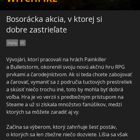
Bosorácka akcia, v ktorej si
dobre zastrieľate
Dojmy
PC
Vývojári, ktorí pracovali na hrách Painkiller
a Bulletstorm, okorenili svoju novú akčnú hru RPG
prvkami a čarodejníctvom. Ak si teda chcete zabojovať
a čarovať, vymaniť sa z područia tuctových prestreliek
a skúsiť niečo trochu iné, toto by mohla byť dobrá
voľba. Hra je vo verzii s predbežným prístupom na
Steame a už si získala množstvo fanúšikov, medzi
ktorých sa môžete zaradiť aj vy.
Začína sa výberom, ktorý zahrňuje šesť postáv,
o ktorých sa len zbežne niečo dozviete. Líšia sa však