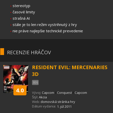
-
stereotyp
-
časové limity
-
strašná AI
-
stále je to len režim vystrihnutý z hry
-
nie práve najlepšie technické prevedenie
RECENZIE HRÁČOV
RESIDENT EVIL: MERCENARIES
3D
3DS
4.0
Vývoj:
Capcom
/
Conquest
/
Capcom
Štýl:
Akcia
Web:
domovská stránka hry
Dátum vydania:
1. júl 2011