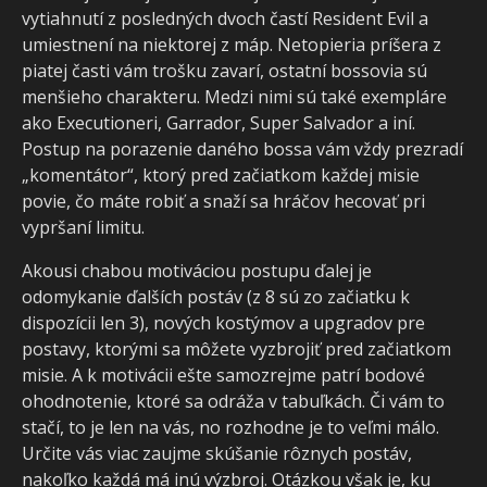
vytiahnutí z posledných dvoch častí Resident Evil a
umiestnení na niektorej z máp. Netopieria príšera z
piatej časti vám trošku zavarí, ostatní bossovia sú
menšieho charakteru. Medzi nimi sú také exempláre
ako Executioneri, Garrador, Super Salvador a iní.
Postup na porazenie daného bossa vám vždy prezradí
„komentátor“, ktorý pred začiatkom každej misie
povie, čo máte robiť a snaží sa hráčov hecovať pri
vypršaní limitu.
Akousi chabou motiváciou postupu ďalej je
odomykanie ďalších postáv (z 8 sú zo začiatku k
dispozícii len 3), nových kostýmov a upgradov pre
postavy, ktorými sa môžete vyzbrojiť pred začiatkom
misie. A k motivácii ešte samozrejme patrí bodové
ohodnotenie, ktoré sa odráža v tabuľkách. Či vám to
stačí, to je len na vás, no rozhodne je to veľmi málo.
Určite vás viac zaujme skúšanie rôznych postáv,
nakoľko každá má inú výzbroj. Otázkou však je, ku