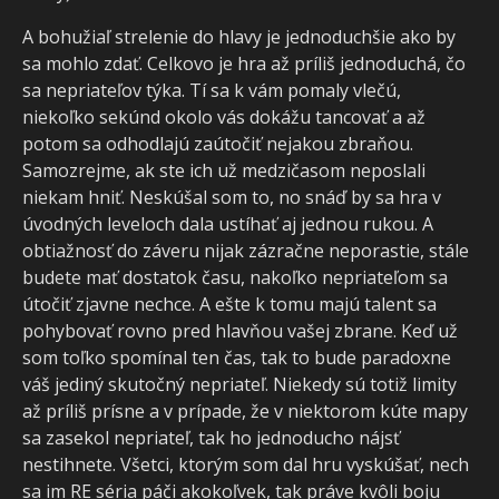
A bohužiaľ strelenie do hlavy je jednoduchšie ako by
sa mohlo zdať. Celkovo je hra až príliš jednoduchá, čo
sa nepriateľov týka. Tí sa k vám pomaly vlečú,
niekoľko sekúnd okolo vás dokážu tancovať a až
potom sa odhodlajú zaútočiť nejakou zbraňou.
Samozrejme, ak ste ich už medzičasom neposlali
niekam hniť. Neskúšal som to, no snáď by sa hra v
úvodných leveloch dala ustíhať aj jednou rukou. A
obtiažnosť do záveru nijak zázračne neporastie, stále
budete mať dostatok času, nakoľko nepriateľom sa
útočiť zjavne nechce. A ešte k tomu majú talent sa
pohybovať rovno pred hlavňou vašej zbrane. Keď už
som toľko spomínal ten čas, tak to bude paradoxne
váš jediný skutočný nepriateľ. Niekedy sú totiž limity
až príliš prísne a v prípade, že v niektorom kúte mapy
sa zasekol nepriateľ, tak ho jednoducho nájsť
nestihnete. Všetci, ktorým som dal hru vyskúšať, nech
sa im RE séria páči akokoľvek, tak práve kvôli boju