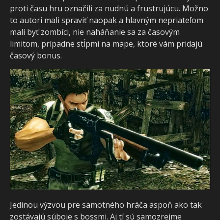
proti času hru označili za nudnú a frustrujúcu. Možno
to autori mali spraviť naopak a hlavným nepriateľom
mali byť zombíci, nie naháňanie sa za časovým
limitom, prípadne stĺpmi na mape, ktoré vám pridajú
časový bonus.
Jedinou výzvou pre samotného hráča aspoň ako tak
zostávajú súboje s bossmi. Aj tí sú samozrejme