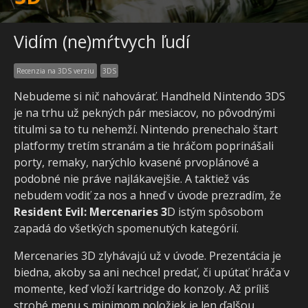
Vidím (ne)mŕtvych ľudí
Recenzia na 3DS verziu
3DS
Nebudeme si nič nahovárať. Handheld Nintendo 3DS
je na trhu už pekných pár mesiacov, no pôvodnými
titulmi sa to tu nehemží. Nintendo prenechalo štart
platformy tretím stranám a tie hráčom poprinášali
porty, remaky, narýchlo kvasené prvoplánové a
podobné nie práve najlákavejšie. A taktiež vás
nebudem vodiť za nos a hneď v úvode prezradím, že
Resident Evil: Mercenaries 3
D istým spôsobom
zapadá do všetkých spomenutých kategórií.
Mercenaries 3D zlyhávajú už v úvode. Prezentácia je
biedna, akoby sa ani nechcel predať, či upútať hráča v
momente, keď vloží kartridge do konzoly. Až príliš
strohé menu s minimom položiek je len ďalšou