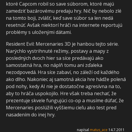
ktoré Capcom robil so save súborom, ktoré majú
zamedziť bazárovému predaju hry. Nič by nebolo zlé
na tomto boji, zvlášť, keď save súbor sa len nedá
resetnúť. Avšak niektorí hráči na internete reportujú
problémy s uloženými dátami.
Resident Evil: Mercenaries 3D je hanbou tejto série.
Narýchlo vystrihnuté režimy, postavy a mapy z
posledných dvoch hier sa síce predávajú ako
samostatná hra, no náplň tomu ani zďaleka
nezodpovedá. Hra síce zabaví, no záleží od každého
ako dlho. Nakoniec aj samotná akcia hre hádže polená
pod nohy, kedy AI nie je dostatočne agresívna na to,
aby to hráča uspokojilo. Hre však treba nechať, že
prezentuje skvele fungujúci co-op a musíme dúfať, že
Mercenaries poslúžili vyššiemu cieľu ako test pred
nasadením do inej hry.
napísal
matus_ace
14.7.2011