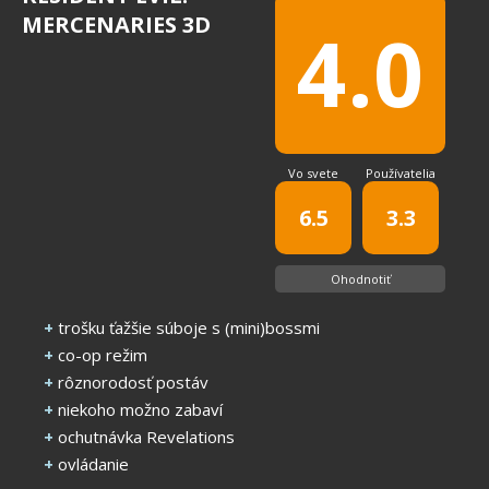
MERCENARIES 3D
4.0
Vo svete
Používatelia
6.5
3.3
Ohodnotiť
+
trošku ťažšie súboje s (mini)bossmi
+
co-op režim
+
rôznorodosť postáv
+
niekoho možno zabaví
+
ochutnávka Revelations
+
ovládanie