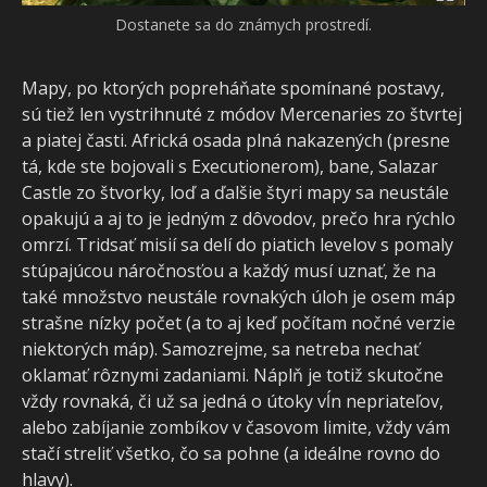
Postavy majú svoje špecifiká.
Mapy, po ktorých popreháňate spomínané postavy,
sú tiež len vystrihnuté z módov Mercenaries zo štvrtej
a piatej časti. Africká osada plná nakazených (presne
tá, kde ste bojovali s Executionerom), bane, Salazar
Castle zo štvorky, loď a ďalšie štyri mapy sa neustále
opakujú a aj to je jedným z dôvodov, prečo hra rýchlo
omrzí. Tridsať misií sa delí do piatich levelov s pomaly
stúpajúcou náročnosťou a každý musí uznať, že na
také množstvo neustále rovnakých úloh je osem máp
strašne nízky počet (a to aj keď počítam nočné verzie
niektorých máp). Samozrejme, sa netreba nechať
oklamať rôznymi zadaniami. Náplň je totiž skutočne
vždy rovnaká, či už sa jedná o útoky vĺn nepriateľov,
alebo zabíjanie zombíkov v časovom limite, vždy vám
stačí streliť všetko, čo sa pohne (a ideálne rovno do
hlavy).