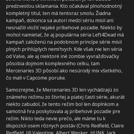
predzvesťou sklamania. Kto očakával plnohodnotný
kompletný titul, ten má tentoraz smolu. Žiadna
kampaň, dokonca sa autori medzi sériu misií ani
nesnažili vložiť nejaké príbehové pozadie. Niekto by
mohol namietať, že aj populárna séria Left4Dead má
kampaň založenú na podobnom princípe série misií
plných prihlúplych nemŕtvych. Kde však nie len séria
od Valve, ale aj niektoré iné zombie vyvražďovačky
pôsobia dojmom komplexného celku, tam
Mercenaries 3D pôsobí ako nesúrodý mix všetkého,
čo mali v Capcome poruke.
Samozrejme, že Mercenaries 3D len vychádzajú zo
známeho režimu zo štvrtej a piatej časti série, akurát
niekto zabudol, že tento režim bol len doplnkom a
samotná hra poskytovala aj príbehové pozadie pre
režim. Nikto teda nevie prečo, ale máme tu k
dispozícii osem rôznych postáv (Chris Redfield, Claire
Redfield, Jill Valentine, Albert Wesker, HUNK, Jack