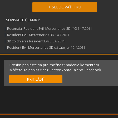
+ SLEDOVAŤ HRU
SÚVISIACE ČLÁNKY:
|
Recenzia: Resident Evil: Mercenaries 3D (40)
14.7.2011
|
Resident Evil: Mercenaries 3D
14.7.2011
|
3D žoldnieri z Resident Evilu
6.6.2011
|
Resident Evil Mercenaries 3D už túto jar
12.4.2011
Prosím prihláste sa pre možnosť pridania komentáru.
Môžete sa prihlásiť cez Sector konto, alebo Facebook.
PRIHLÁSIŤ