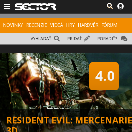
NOVINKY
RECENZIE
VIDEÁ
HRY
HARDVÉR
FÓRUM
VYHĽADAŤ
PRIDAŤ
PORADIŤ?
4.0
RESIDENT EVIL: MERCENARIE
3D