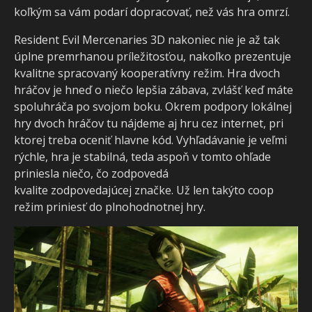
koľkým sa vám podarí dopracovať, než vás hra omrzí.
Resident Evil Mercenaries 3D nakoniec nie je až tak
úplne premrhanou príležitosťou, nakoľko prezentuje
kvalitne spracovaný kooperatívny režim. Hra dvoch
hráčov je hneď o niečo lepšia zábava, zvlášť keď máte
spoluhráča po svojom boku. Okrem podpory lokálnej
hry dvoch hráčov tu nájdeme aj hru cez internet, pri
ktorej treba oceniť hlavne kód. Vyhľadávanie je veľmi
rýchle, hra je stabilná, teda aspoň v tomto ohľade
priniesla niečo, čo zodpovedá
kvalite zodpovedajúcej značke. Už len takýto coop
režim priniesť do plnohodnotnej hry.