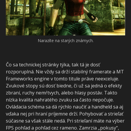
Pohľad na vzdialené objekty nemôžeme odporučiť.
Čo sa technickej stránky týka, tak tá je dosť
rozporuplná. Nie vždy sa drží stabilný framerate a MT
Frameworks engine v tomto titule práve neexceluje.
Zvukové stopy sú dosť biedne, či už sa jedná o efekty
zbraní, ruchy nemŕtvych, alebo hlasy postáv. Takto
nízka kvalita nahratého zvuku sa často nepočuje.
Ovládacia schéma sa dá rýchlo naučiť a handheld sa aj
vďaka nej pri hraní príjemne drží. Pohybovať a strieľať
súčasne sa však stále nedá. Pri strieľaní máte na výber
FPS pohľad a pohľad cez rameno. Zamrzia „pokusy“,