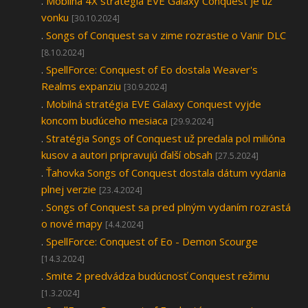
.
Mobilná 4X stratégia EVE Galaxy Conquest je už
vonku
[30.10.2024]
.
Songs of Conquest sa v zime rozrastie o Vanir DLC
[8.10.2024]
.
SpellForce: Conquest of Eo dostala Weaver's
Realms expanziu
[30.9.2024]
.
Mobilná stratégia EVE Galaxy Conquest vyjde
koncom budúceho mesiaca
[29.9.2024]
.
Stratégia Songs of Conquest už predala pol milióna
kusov a autori pripravujú ďalší obsah
[27.5.2024]
.
Ťahovka Songs of Conquest dostala dátum vydania
plnej verzie
[23.4.2024]
.
Songs of Conquest sa pred plným vydaním rozrastá
o nové mapy
[4.4.2024]
.
SpellForce: Conquest of Eo - Demon Scourge
[14.3.2024]
.
Smite 2 predvádza budúcnosť Conquest režimu
[1.3.2024]