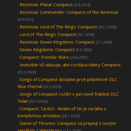
.
Recenzia: Planar Conquest
[3.8.2016]
.
Recenzia: Commander: Conquest of the Americas
[9.9.2010]
.
Recenzia: Lord of The Rings: Conquest
[30.1.2009]
.
Lord of The Rings: Conquest
[8.1.2009]
.
Recenzia: Seven Kingdoms: Conquest
[3.7.2008]
.
Seven Kingdoms: Conquest
[5.5.2005]
.
Conquest: Frontier Wars
[24.8.2001]
.
Invincible VS ukazuje, ako rozdáva údery Conquest
[30.3.2026]
.
Songs of Conquest dostane prvé príbehové DLC
Rise Eternal
[22.2.2026]
.
Songs of Conquest rozšíri v júni nové frakčné DLC
Yulan
[30.1.2026]
.
Conquest Tactics : Realm of Sin je na ťahu s
kompletnou armádou
[28.1.2026]
.
Game of Thrones: Conquest sa prepojí s novým
seriálom z Westerosu
[13.1.2026]