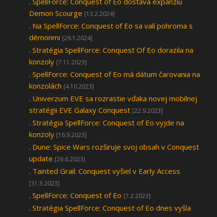
.
SpellForce: Conquest of Eo dostáva expanziu
Demon Scourge
[13.2.2024]
.
Na SpellForce: Conquest of Eo sa valí pohroma s
démonmi
[29.1.2024]
.
Stratégia SpellForce: Conquest Of Eo dorazila na
konzoly
[7.11.2023]
.
SpellForce: Conquest of Eo má dátum čarovania na
konzolách
[4.10.2023]
.
Univerzum EVE sa rozrastie vďaka novej mobilnej
stratégii EVE Galaxy Conquest
[22.9.2023]
.
Stratégia SpellForce: Conquest of Eo vyjde na
konzoly
[16.9.2023]
.
Dune: Spice Wars rozširuje svoj obsah v Conquest
update
[26.6.2023]
.
Tainted Grail: Conquest vyšiel v Early Access
[31.3.2023]
.
SpellForce: Conquest of Eo
[7.2.2023]
.
Stratégia SpellForce: Conquest of Eo dnes vyšla