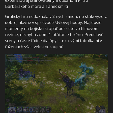
expanziou aj sťahovateľným obsahom Piráti
Barbarského mora a Tanec smrti.
Graficky hra nedoznala vážnych zmien, no stále vyzerá
dobre, hlavne v sprievode štýlovej hudby. Najlepšie
momenty na bojisku si opäť pozriete vo filmovom
režime, nechýba zoom či otáčanie terénu. Predelové
scény a časté fádne dialógy s textovými tabuľkami v
ťaženiach však veľmi nezaujmú.