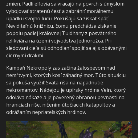
zmien. Padlí elfovia sa vracajú na povrch s úmyslom
vybojovať stratenú česť a zabrániť morálnemu
úpadku svojho ľudu. Pokúšajú sa získať späť
Neviditeľnú knižnicu, čomu predchádza získanie
popolu padlej kráľovnej Tuidhany z posvätného
relikviára na území vojvodstva Jednorožca. Pri
sledovaní cieľa sú odhodlaní spojiť sa aj s obávanými
čiernymi drakmi.
Kampaň Nekropoly zas začína žalospevom nad
nemŕtvymi, ktorých kosí záhadný mor. Túto situáciu
sa pokúša využiť Svätá ríša na napadnutie
nekromantov. Nádejou je upírsky hrdina Vein, ktorý
odoláva nákaze a je poverený obranou pevnosti na
hraniciach ríše, ničením útočiacich katapultov a
odrážaním nepriateľských hrdinov.