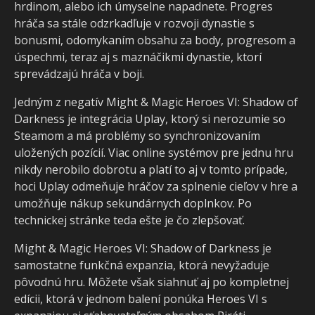
hrdinom, alebo ich úmyselne napadnete. Progres
hráča sa stále odzrkadľuje v rozvoji dynastie s
bonusmi, odomykaním obsahu za body, progresom a
úspechmi, teraz aj s maznáčikmi dynastie, ktorí
sprevádzajú hráča v boji.
Jedným z negatív Might & Magic Heroes VI: Shadow of
Darkness je integrácia Uplay, ktorý si nerozumie so
Steamom a má problémy so synchronizovaním
uložených pozícií. Viac online systémov pre jednu hru
nikdy nerobilo dobrotu a platí to aj v tomto prípade,
hoci Uplay odmeňuje hráčov za splnenie cieľov v hre a
umožňuje nákup sekundárnych doplnkov. Po
technickej stránke teda ešte je čo zlepšovať.
Might & Magic Heroes VI: Shadow of Darkness je
samostatne funkčná expanzia, ktorá nevyžaduje
pôvodnú hru. Môžete však siahnuť aj po kompletnej
edícii, ktorá v jednom balení ponúka Heroes VI s