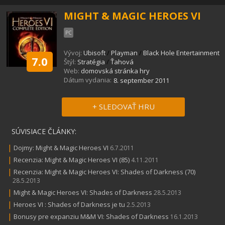
MIGHT & MAGIC HEROES VI
PC
Vývoj:
Ubisoft
/
Playman
/
Black Hole Entertainment
7.0
Štýl:
Stratégia
/
Ťahová
Web:
domovská stránka hry
Dátum vydania:
8. september 2011
+ SLEDOVAŤ HRU
SÚVISIACE ČLÁNKY:
|
Dojmy: Might & Magic Heroes VI
6.7.2011
|
Recenzia: Might & Magic Heroes VI (85)
4.11.2011
|
Recenzia: Might & Magic Heroes VI: Shades of Darkness (70)
28.5.2013
|
Might & Magic Heroes VI: Shades of Darkness
28.5.2013
|
Heroes VI : Shades of Darkness je tu
2.5.2013
|
Bonusy pre expanziu M&M VI: Shades of Darkness
16.1.2013