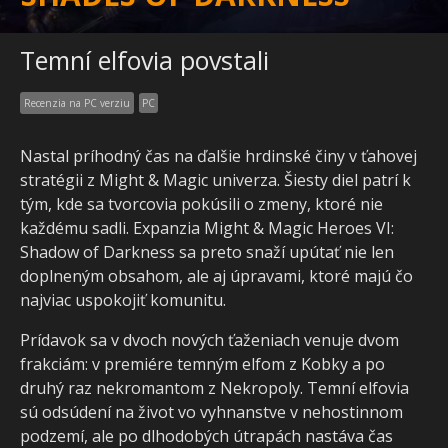
Temní elfovia povstali
Recenzia na PC verziu
PC
Nastal príhodný čas na ďalšie hrdinské činy v ťahovej
stratégii z Might & Magic univerza. Šiesty diel patrí k
tým, kde sa tvorcovia pokúsili o zmeny, ktoré nie
každému sadli. Expanzia Might & Magic Heroes VI:
Shadow of Darkness sa preto snaží upútať nie len
doplneným obsahom, ale aj úpravami, ktoré majú čo
najviac uspokojiť komunitu.
Prídavok sa v dvoch nových ťaženiach venuje dvom
frakciám: v premiére temným elfom z Kobky a po
druhý raz nekromantom z Nekropoly. Temní elfovia
sú odsúdení na život vo vyhnanstve v nehostinnom
podzemí, ale po dlhodobých útrapách nastáva čas