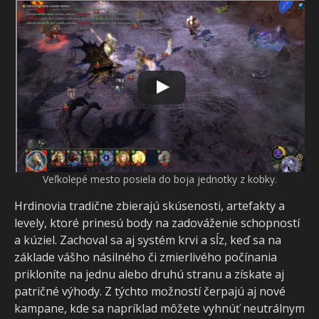
Veľkolepé mesto posiela do boja jednotky z kobky.
Hrdinovia tradične zbierajú skúsenosti, artefakty a
levely, ktoré prinesú body na zadováženie schopností
a kúziel. Zachoval sa aj systém krvi a sĺz, keď sa na
základe vášho násilného či zmierlivého počínania
prikloníte na jednu alebo druhú stranu a získate aj
patričné výhody. Z týchto možností čerpajú aj nové
kampane, kde sa napríklad môžete vyhnúť neutrálnym