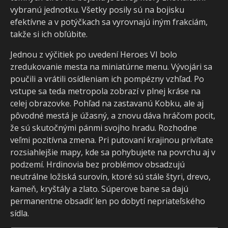
vybranú jednotku. Všetky posily sú na bojisku
efektívne a v potýčkach sa vyrovnajú iným frakciám,
takže si ich obľúbite.
Jednou z výčitiek po uvedení Heroes VI bolo
zredukovanie mesta na miniatúrne menu. Vývojári sa
poučili a vrátili osídleniam ich pompézny vzhľad. Po
vstupe sa teda metropola zobrazí v plnej kráse na
celej obrazovke. Pohľad na zastavanú Kobku, ale aj
pôvodné mestá je úžasný, a znovu dáva hráčom pocit,
že sú skutočnými pánmi svojho hradu. Rozhodne
veľmi pozitívna zmena. Pri putovaní krajinou privítate
rozsiahlejšie mapy, kde sa pohybujete na povrchu aj v
podzemí. Hrdinovia bez problémov obsadzujú
neutrálne ložiská surovín, ktoré sú stále štyri, drevo,
kameň, kryštály a zlato. Súperove bane sa dajú
permanentne obsadiť len po dobytí nepriateľského
sídla.