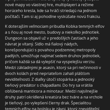
nové mapy vo vlastnej hre, multiplayeri a režime
horúceho kresla, kde sa hráči striedajú na jednom
počítači. Tam si aj pohodlne vyskúšate novú frakciu.
K doterajším veľmociam pribudla Kobka temných elfov
a s ňou aj nové mesto, budovy a niekoľko jednotiek.
Dungeon sa objavil už v predošlých častiach a jeho
návrat je vítaný. Sídlo má fialový nádych,
korešpondujúci s povahou podzemnej metropoly
padlých, umožňuje najímať sedem druhov jednotiek,
pričom každá sa dá vylepšiť na vyspelejšiu verziu.
Medzi základnými je asasín, ktorý sa pri nečinnosti v
dvoch kolách pred nepriateľom zahalí plášťom
neviditeľnosti. Z diaľky útočí stopárka a jednooký
tieňový predátor s chápadlami. Do hry sa vrátila
obľúbená manticora a minotaur. Medzi najsilnejšie
druhy patrí okrídlená kreatúra bez tváre a na vrchole
je tieňový, po vylepšení čierny drak. Špecialitou
temných elfov na bojisku je závoj, ktorý zneviditeľní