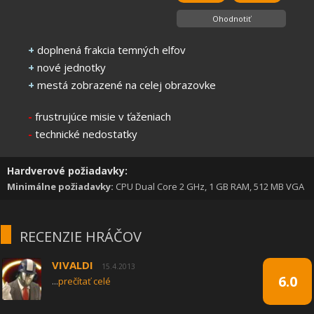
Ohodnotiť
+
doplnená frakcia temných elfov
+
nové jednotky
+
mestá zobrazené na celej obrazovke
-
frustrujúce misie v ťaženiach
-
technické nedostatky
Hardverové požiadavky:
Minimálne požiadavky:
CPU Dual Core 2 GHz, 1 GB RAM, 512 MB VGA
RECENZIE HRÁČOV
VIVALDI
15.4.2013
6.0
...
prečítať celé