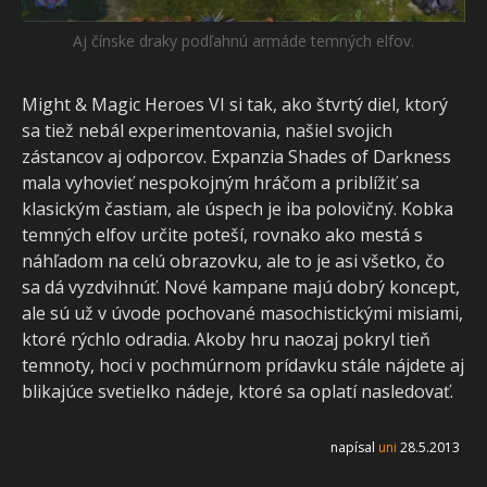
Aj čínske draky podľahnú armáde temných elfov.
Might & Magic Heroes VI si tak, ako štvrtý diel, ktorý
sa tiež nebál experimentovania, našiel svojich
zástancov aj odporcov. Expanzia Shades of Darkness
mala vyhovieť nespokojným hráčom a priblížiť sa
klasickým častiam, ale úspech je iba polovičný. Kobka
temných elfov určite poteší, rovnako ako mestá s
náhľadom na celú obrazovku, ale to je asi všetko, čo
sa dá vyzdvihnúť. Nové kampane majú dobrý koncept,
ale sú už v úvode pochované masochistickými misiami,
ktoré rýchlo odradia. Akoby hru naozaj pokryl tieň
temnoty, hoci v pochmúrnom prídavku stále nájdete aj
blikajúce svetielko nádeje, ktoré sa oplatí nasledovať.
napísal
uni
28.5.2013