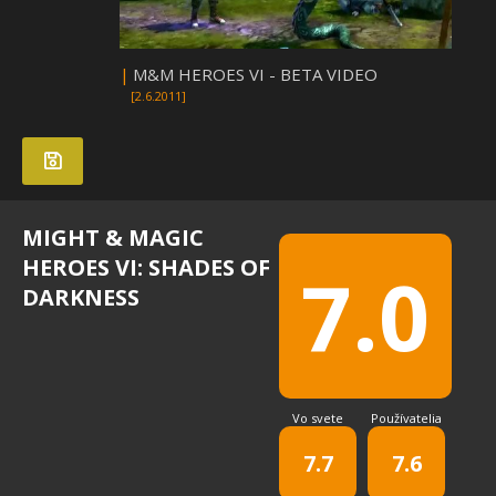
|
M&M HEROES VI - BETA VIDEO
[2.6.2011]
MIGHT & MAGIC
HEROES VI: SHADES OF
7.0
DARKNESS
Vo svete
Používatelia
7.7
7.6