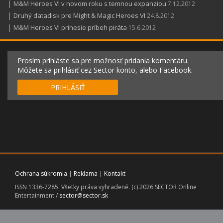
|
M&M Heroes VI v novom roku s temnou expanziou
7.12.2012
|
Druhý datadisk pre Might & Magic Heroes VI
24.8.2012
|
M&M Heroes VI prinesie príbeh piráta
15.6.2012
Prosím prihláste sa pre možnosť pridania komentáru.
Môžete sa prihlásiť cez Sector konto, alebo Facebook.
PRIHLÁSIŤ
Ochrana súkromia
|
Reklama
|
Kontakt
ISSN 1336-7285. Všetky práva vyhradené. (c) 2026 SECTOR Online
Entertainment /
sector@sector.sk