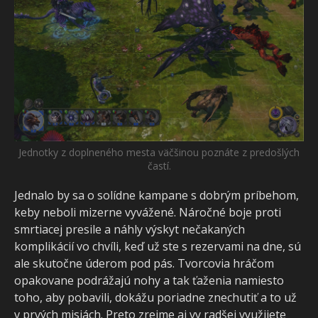
Jednotky z doplneného mesta väčšinou poznáte z predošlých
častí.
Jednalo by sa o solídne kampane s dobrým príbehom,
keby neboli mizerne vyvážené. Náročné boje proti
smrtiacej presile a náhly výskyt nečakaných
komplikácií vo chvíli, keď už ste s rezervami na dne, sú
ale skutočne úderom pod pás. Tvorcovia hráčom
opakovane podrážajú nohy a tak ťaženia namiesto
toho, aby pobavili, dokážu poriadne znechutiť a to už
v prvých misiách. Preto zrejme aj vy radšej využijete