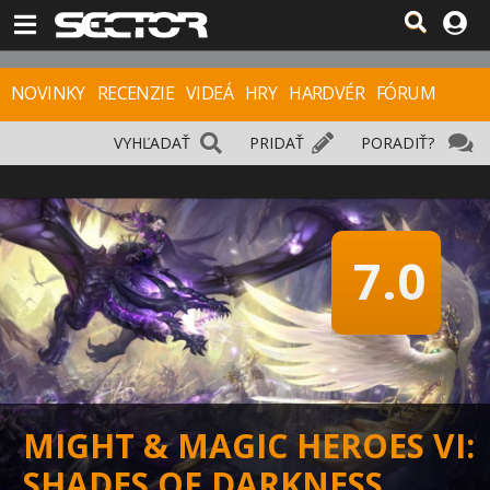
NOVINKY
RECENZIE
VIDEÁ
HRY
HARDVÉR
FÓRUM
VYHĽADAŤ
PRIDAŤ
PORADIŤ?
7.0
MIGHT & MAGIC HEROES VI:
SHADES OF DARKNESS