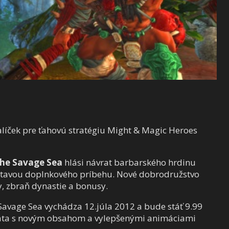
líček pre ťahovú stratégiu Might & Magic Heroes
the Savage Sea
hlási návrat barbarského hrdinu
stavou doplnkového príbehu. Nové dobrodružstvo
y, zbraň dynastie a bonusy.
 Savage Sea vychádza 12.júla 2012 a bude stáť 9.99
plata s novým obsahom a vylepšenými animáciami