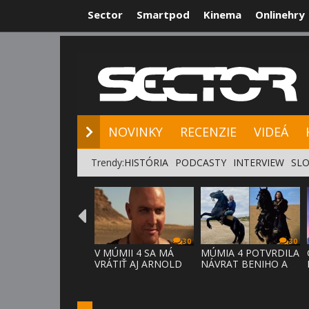
Sector
Smartpod
Kinema
Onlinehry
NOVINKY
RE
NOVINKY
RECENZIE
VIDEÁ
Trendy:
HISTÓRIA
PODCASTY
INTERVIEW
SLO
30
30
V MÚMII 4 SA MÁ
MÚMIA 4 POTVRDILA
VRÁTIŤ AJ ARNOLD
NÁVRAT BENIHO A
VOSLOO AK
ARDETHA