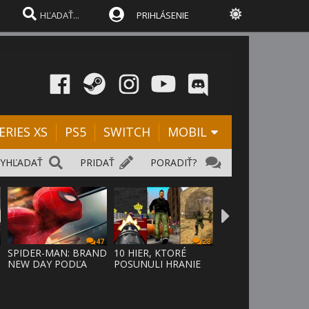
PRIHLÁSENIE
ERIES XS
PS5
SWITCH
MOBIL
VYHĽADAŤ
PRIDAŤ
PORADIŤ?
47
28
SPIDER-MAN: BRAND
10 HIER, KTORÉ
NEW DAY PODĽA
POSUNULI HRANIE
ODHADOV OT
VPRED