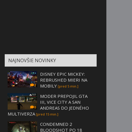
NAJNOVŠIE NOVINKY
DISNEY EPIC MICKEY:
REBRUSHED MIERI NA
MOBILY
0
[pred 5 min.]
MODER PREPOJIL GTA
III, VICE CITY A SAN
ANDREAS DO JEDNÉHO
0
MULTIVERZA
[pred 15 min.]
CONDEMNED 2
BLOODSHOT PO 18