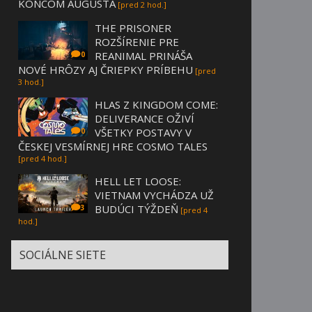
KONCOM AUGUSTA
[pred 2 hod.]
THE PRISONER
ROZŠÍRENIE PRE
REANIMAL PRINÁŠA
0
NOVÉ HRÔZY AJ ČRIEPKY PRÍBEHU
[pred
3 hod.]
HLAS Z KINGDOM COME:
DELIVERANCE OŽIVÍ
VŠETKY POSTAVY V
0
ČESKEJ VESMÍRNEJ HRE COSMO TALES
[pred 4 hod.]
HELL LET LOOSE:
VIETNAM VYCHÁDZA UŽ
BUDÚCI TÝŽDEŇ
3
[pred 4
hod.]
SOCIÁLNE SIETE