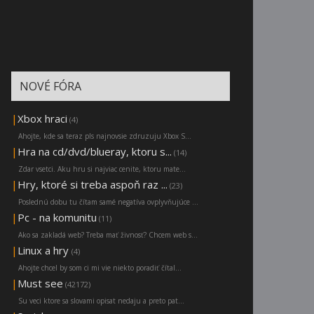
NOVÉ FÓRA
|
Xbox hraci
(4)
Ahojte, kde sa teraz pls najnovsie zdruzuju Xbox S...
|
Hra na cd/dvd/blueray, ktoru s...
(14)
Zdar vsetci. Aku hru si najviac cenite, ktoru mate...
|
Hry, ktoré si treba aspoň raz ...
(23)
Poslednú dobu tu čítam samé negatíva ovplyvňujúce ...
|
Pc - na komunitu
(11)
Ako sa zakladá web? Treba mať živnosť? Chcem web s...
|
Linux a hry
(4)
Ahojte chcel by som ci mi vie niekto poradiť čítal...
|
Must see
(42172)
Su veci ktore sa slovami opisat nedaju a preto pat...