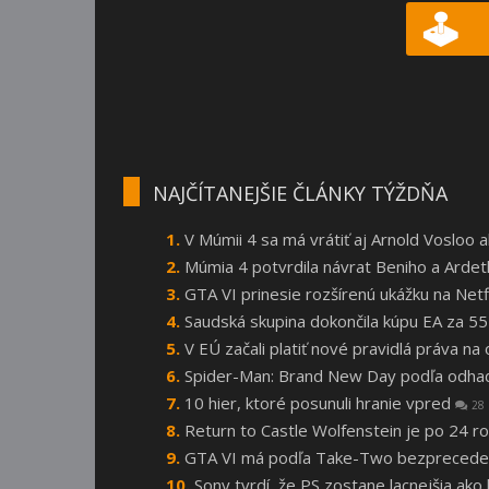
NAJČÍTANEJŠIE ČLÁNKY TÝŽDŇA
V Múmii 4 sa má vrátiť aj Arnold Vosloo
Múmia 4 potvrdila návrat Beniho a Arde
GTA VI prinesie rozšírenú ukážku na Netf
Saudská skupina dokončila kúpu EA za 55
V EÚ začali platiť nové pravidlá práva n
Spider-Man: Brand New Day podľa odhado
10 hier, ktoré posunuli hranie vpred
28
Return to Castle Wolfenstein je po 24
GTA VI má podľa Take-Two bezprecede
Sony tvrdí, že PS zostane lacnejšia ako