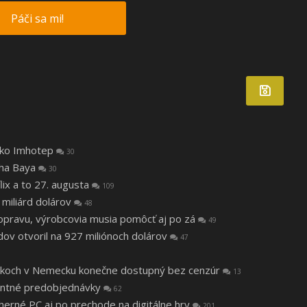
Páči sa mi!
 ako Imhotep
30
tha Baya
30
lix a to 27. augusta
109
 miliárd dolárov
48
a opravu, výrobcovia musia pomôcť aj po zá
49
v otvoril na 927 miliónoch dolárov
47
 rokoch v Nemecku konečne dostupný bez cenzúr
13
ntné predobjednávky
62
 herné PC aj po prechode na digitálne hry
201