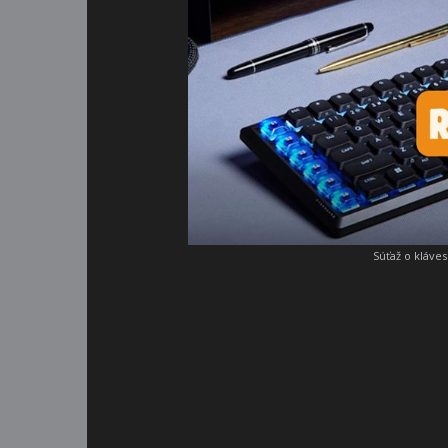
Súťaž o kláve