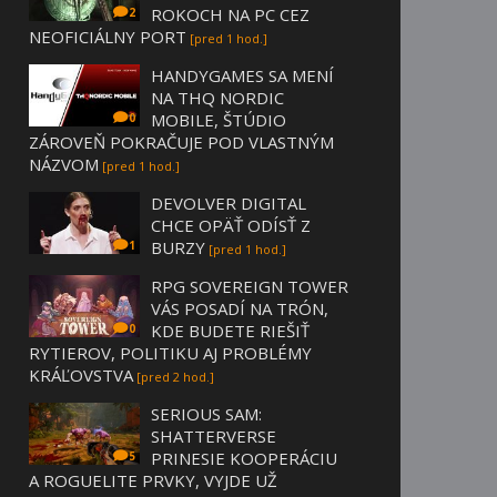
ROKOCH NA PC CEZ
2
NEOFICIÁLNY PORT
[pred 1 hod.]
HANDYGAMES SA MENÍ
NA THQ NORDIC
MOBILE, ŠTÚDIO
0
ZÁROVEŇ POKRAČUJE POD VLASTNÝM
NÁZVOM
[pred 1 hod.]
DEVOLVER DIGITAL
CHCE OPÄŤ ODÍSŤ Z
BURZY
1
[pred 1 hod.]
RPG SOVEREIGN TOWER
VÁS POSADÍ NA TRÓN,
KDE BUDETE RIEŠIŤ
0
RYTIEROV, POLITIKU AJ PROBLÉMY
KRÁĽOVSTVA
[pred 2 hod.]
SERIOUS SAM:
SHATTERVERSE
PRINESIE KOOPERÁCIU
5
A ROGUELITE PRVKY, VYJDE UŽ