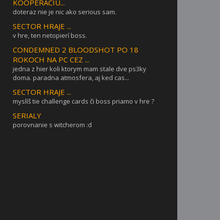
KOOPERÁCIU...
doteraz nie je nic ako serious sam.
SECTOR HRAJE ...
v hre, ten netopierí boss.
CONDEMNED 2 BLOODSHOT PO 18
ROKOCH NA PC CEZ ...
jedna z hier koli ktorym mam stale dve ps3ky
doma. paradna atmosfera, aj ked cas...
SECTOR HRAJE ...
myslíš tie challenge cards či boss priamo v hre ?
SERIALY
porovnanie s witcherom :d