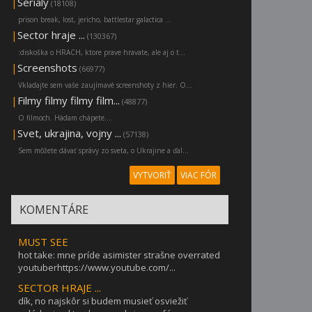
|
Serialy
(18108)
prison break, lost, jericho, battlestar galactica ...
|
Sector hraje ...
(130367)
:diskoška o HRACH, ktore prave hravate, ale aj o t...
|
Screenshots
(66977)
Vkladajte sem vaše zaujímavé screenshoty z hier. O...
|
Filmy filmy filmy film...
(48877)
O filmoch. Hádam chápete....
|
Svet, ukrajina, vojny ...
(57138)
Sem môžete dávať správy zo sveta, o Ukrajine a ďal...
VYTVORIŤ
VIAC FÓR
KOMENTÁRE
MUST SEE
hot take: mne príde asimister strašne overrated
youtuberhttps://www.youtube.com/...
SECTOR HRAJE ...
dík, no najskôr si budem musieť osviežiť