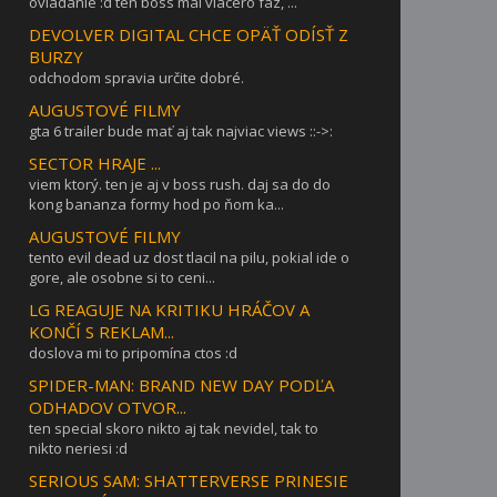
ovládanie :d ten boss mal viacero fáz, ...
DEVOLVER DIGITAL CHCE OPÄŤ ODÍSŤ Z
BURZY
odchodom spravia určite dobré.
AUGUSTOVÉ FILMY
gta 6 trailer bude mať aj tak najviac views ::->:
SECTOR HRAJE ...
viem ktorý. ten je aj v boss rush. daj sa do do
kong bananza formy hod po ňom ka...
AUGUSTOVÉ FILMY
tento evil dead uz dost tlacil na pilu, pokial ide o
gore, ale osobne si to ceni...
LG REAGUJE NA KRITIKU HRÁČOV A
KONČÍ S REKLAM...
doslova mi to pripomína ctos :d
SPIDER-MAN: BRAND NEW DAY PODĽA
ODHADOV OTVOR...
ten special skoro nikto aj tak nevidel, tak to
nikto neriesi :d
SERIOUS SAM: SHATTERVERSE PRINESIE