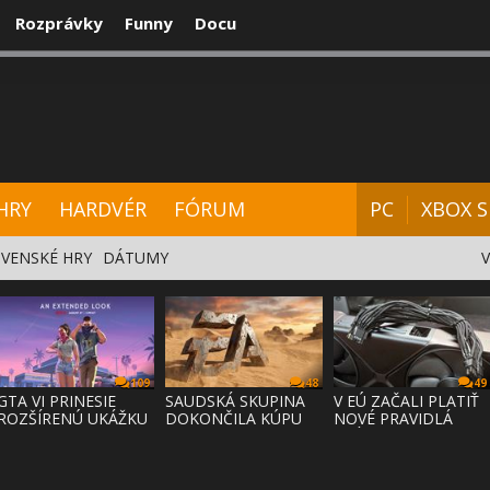
Rozprávky
Funny
Docu
CENZIE
VIDEÁ
HARDVÉR
FÓRUM
HRY
HARDVÉR
FÓRUM
PC
XBOX S
VENSKÉ HRY
DÁTUMY
109
48
49
GTA VI PRINESIE
SAUDSKÁ SKUPINA
V EÚ ZAČALI PLATIŤ
ROZŠÍRENÚ UKÁŽKU
DOKONČILA KÚPU
NOVÉ PRAVIDLÁ
NA NETFLI
EA ZA 55 MI
PRÁVA NA