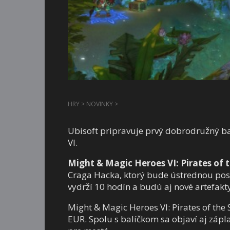
HRY
>
NOVINKY
>
Ubisoft pripravuje prvý dobrodružný ba
VI.
Might & Magic Heroes VI: Pirates of 
Craga Hacka, ktorý bude ústrednou po
vydrží 10 hodín a budú aj nové artefakt
Might & Magic Heroes VI: Pirates of the
EUR. Spolu s balíčkom sa objaví aj zá