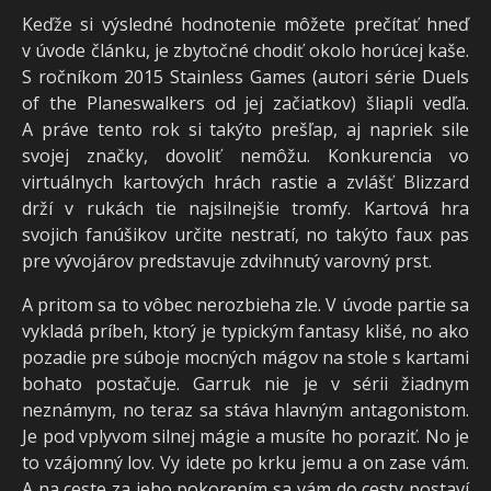
Keďže si výsledné hodnotenie môžete prečítať hneď
v úvode článku, je zbytočné chodiť okolo horúcej kaše.
S ročníkom 2015 Stainless Games (autori série Duels
of the Planeswalkers od jej začiatkov) šliapli vedľa.
A práve tento rok si takýto prešľap, aj napriek sile
svojej značky, dovoliť nemôžu. Konkurencia vo
virtuálnych kartových hrách rastie a zvlášť Blizzard
drží v rukách tie najsilnejšie tromfy. Kartová hra
svojich fanúšikov určite nestratí, no takýto faux pas
pre vývojárov predstavuje zdvihnutý varovný prst.
A pritom sa to vôbec nerozbieha zle. V úvode partie sa
vykladá príbeh, ktorý je typickým fantasy klišé, no ako
pozadie pre súboje mocných mágov na stole s kartami
bohato postačuje. Garruk nie je v sérii žiadnym
neznámym, no teraz sa stáva hlavným antagonistom.
Je pod vplyvom silnej mágie a musíte ho poraziť. No je
to vzájomný lov. Vy idete po krku jemu a on zase vám.
A na ceste za jeho pokorením sa vám do cesty postaví