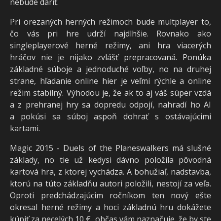
nebude dariť.
Pri orezaných herných režimoch bude multplayer to,
čo vás pri hre udrží najdlhšie. Rovnako ako
singleplayerové herné režimy, ani hra viacerých
hráčov nie je nijako zvlášť prepracovaná. Ponúka
základné súboje a jednoduché voľby, no na druhej
strane, hľadanie online hier je veľmi rýchle a online
režim stabilný. Výhodou je, že ak to aj váš súper vzdá
a z prehranej hry sa dopredu odpojí, nahradí ho AI
a pokúsi sa súboj aspoň dohrať s ostávajúcimi
kartami.
Magic 2015 - Duels of the Planeswalkers má slušné
základy, no tie už kedysi dávno položila pôvodná
kartová hra, z ktorej vychádza. A bohužiaľ, nadstavba,
ktorú na túto základňu autori položili, nestojí za veľa.
Oproti predchádzajúcim ročníkom ten nový ešte
okresal herné režimy a hoci základnú hru dokážete
kúpiť za necelých 10 €, občas vám naznačuje, že by ste