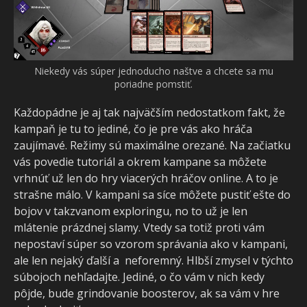
Niekedy vás súper jednoducho naštve a chcete sa mu
poriadne pomstiť.
Každopádne je aj tak najväčším nedostatkom fakt, že
kampaň je tu to jediné, čo je pre vás ako hráča
zaujímavé. Režimy sú maximálne orezané. Na začiatku
vás povedie tutoriál a okrem kampane sa môžete
vrhnúť už len do hry viacerých hráčov online. A to je
strašne málo. V kampani sa síce môžete pustiť ešte do
bojov v takzvanom exploringu, no to už je len
mlátenie prázdnej slamy. Vtedy sa totiž proti vám
nepostaví súper so vzorom správania ako v kampani,
ale len nejaký ďalší a neforemný. Hlbší zmysel v týchto
súbojoch nehľadajte. Jediné, o čo vám v nich kedy
pôjde, bude grindovanie boosterov, ak sa vám v hre