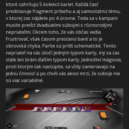
ktoré zahrňujú 5 kolekcií kariet. Každá časť
predstavuje fragment príbehu a aj samostatnú tému,
v ktorej zas nájdete po 4 úrovne. Teda sa v kampani
musíte pretĺcť dvadsiatimi súbojmi s rôznorodými
nepriateľmi. Okrem toho, že vás občas vedia
frustrovať, však časom prestanú baviť a to je
obrovská chyba. Partie sú príliš schematické. Tento
nepriateľ na vás útočí jedným typom karty, iný sa zas
stále len bráni ďalším typom karty. Jednotliví mágovia,
proti ktorým tak nastúpite, sa vždy zameriavajú na
jednu činnosť a po chvíli vás akosi mrzí, že súboje nie
sú viac variabilné.