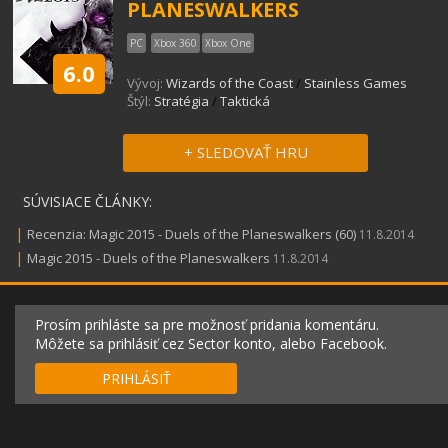
PLANESWALKERS
PC
Xbox 360
Xbox One
6.0
Vývoj:
Wizards of the Coast
/
Stainless Games
Štýl:
Stratégia
/
Taktická
+ SLEDOVAŤ HRU
SÚVISIACE ČLÁNKY:
|
Recenzia: Magic 2015 - Duels of the Planeswalkers (60)
11.8.2014
|
Magic 2015 - Duels of the Planeswalkers
11.8.2014
Prosím prihláste sa pre možnosť pridania komentáru.
Môžete sa prihlásiť cez Sector konto, alebo Facebook.
PRIHLÁSIŤ