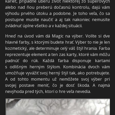
kariet, prípadne uberú život niektorej zo súperových
alebo nad ňou preberú dočasnú kontrolu, dajú vám
výhodu prvého útoku a podobne. Je toho veľa, čo sa
postupne musíte naučiť a aj tak nakoniec nemusíte
zvládnuť úplne všetko a v každej situácii.
Hneď na úvod vám dá Magic na výber. Volíte si dve
hlavné farby, s ktorými budete hrať. Výber to nie je len
kozmetický, ale determinuje celý váš štýl hrania. Farba
reprezentuje element a ten zas karty, ktoré vám môžu
padnúť do rúk. Každá farba disponuje kartami
s odlišným herným štýlom. Kombinácia dvoch vám
umožňuje vyvážiť svoj herný štýl tak, ako potrebujete.
A od tohto momentu už nemôžete svoj výber pri
svojej postave meniť, čo je dosť škoda. A najmä
nevýhoda pred tých, ktorí o hre veľa nevedia.