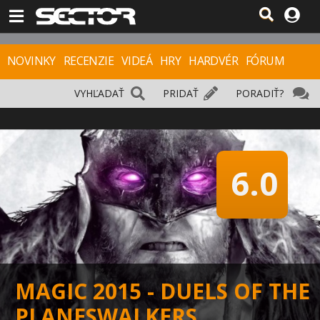
NOVINKY
RECENZIE
VIDEÁ
HRY
HARDVÉR
FÓRUM
VYHĽADAŤ
PRIDAŤ
PORADIŤ?
6.0
MAGIC 2015 - DUELS OF THE
PLANESWALKERS