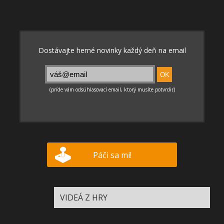
Páči sa mi!
VIDEÁ Z HRY