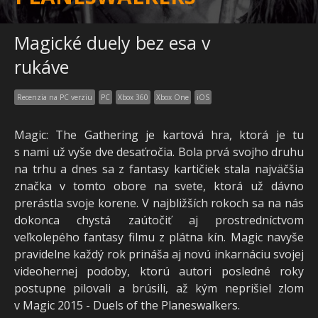
Magické duely bez esa v
rukáve
Recenzia na PC verziu
PC
Xbox 360
Xbox One
iOS
Magic: The Gathering je kartová hra, ktorá je tu
s nami už vyše dve desaťročia. Bola prvá svojho druhu
na trhu a dnes sa z fantasy kartičiek stala najväčšia
značka v tomto obore na svete, ktorá už dávno
prerástla svoje korene. V najbližších rokoch sa na nás
dokonca chystá zaútočiť aj prostredníctvom
veľkolepého fantasy filmu z plátna kín. Magic navyše
pravidelne každý rok prináša aj novú inkarnáciu svojej
videohernej podoby, ktorú autori posledné roky
postupne pilovali a brúsili, až kým neprišiel zlom
v Magic 2015 - Duels of the Planeswalkers.