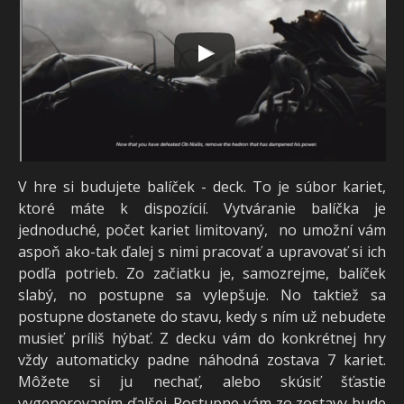
V hre si budujete balíček - deck. To je súbor kariet,
ktoré máte k dispozícií. Vytváranie balíčka je
jednoduché, počet kariet limitovaný, no umožní vám
aspoň ako-tak ďalej s nimi pracovať a upravovať si ich
podľa potrieb. Zo začiatku je, samozrejme, balíček
slabý, no postupne sa vylepšuje. No taktiež sa
postupne dostanete do stavu, kedy s ním už nebudete
musieť príliš hýbať. Z decku vám do konkrétnej hry
vždy automaticky padne náhodná zostava 7 kariet.
Môžete si ju nechať, alebo skúsiť šťastie
vygenerovaním ďalšej. Postupne vám zo zostavy bude