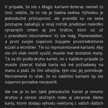
V prípade, že ste s Magic kartami doteraz nemali tú
česť, vedzte, že to nie je žiadna sedma. Výhodou je
jednoduchá prístupnosť, ale pravidlá sa na seba
postupne nabaľujú a nový ročník predstaví niekoľko
výrazných zmien aj pre hráčov, ktorí sú už
s pravidlami oboznámení. Vy ste mág, Planeswalker,
a proti svojim súperom bojujete prostredníctvom
kúziel a monštier. Tie sú reprezentované kartami. Aby
ste ich však mohli využiť, musíte mať dostatok many.
Tá sa líši podľa druhu kariet, no v každom prípade ju
musíte zbierať. Každá karta má iné požiadavky na
manu a platí, že čím silnejšia, tým viac jej potrebuje.
Neznamená to však, že so slabšími kartami by ste
súperovi poriadne nezavarili.
Ale nie je to len také jednoduché. Kariet je mnoho
druhov a okrem útočných máte aj obranné. Alebo
karty, ktoré dodajú výhodu niektorej z vašich ďalších