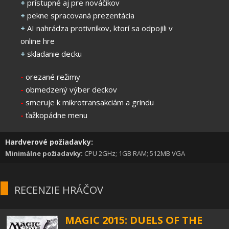
+
prístupné aj pre nováčikov
+
pekne spracovaná prezentácia
+
AI nahrádza protivníkov, ktorí sa odpojili v
online hre
+
skladanie decku
-
orezané režimy
-
obmedzený výber deckov
-
smeruje k mikrotransakciám a grindu
-
ťažkopádne menu
Hardverové požiadavky:
Minimálne požiadavky:
CPU 2GHz; 1GB RAM; 512MB VGA
RECENZIE HRÁČOV
MAGIC 2015: DUELS OF THE