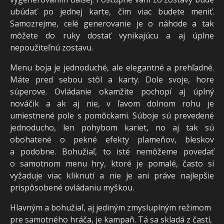
ubúdať po jednej karte, čím viac budete meniť.
Samozrejme, celé generovanie je o náhode a tak
môžete do ruky dostať vynikajúcu a aj úplne
nepoužiteľnú zostavu.
Menu boja je jednoduché, ale elegantné a prehľadné.
Máte pred sebou stôl a karty. Dole svoje, hore
súperove. Ovládanie okamžite pochopí aj úplný
nováčik a ak aj nie, v ľavom dolnom rohu je
umiestnené pole s pomôckami. Súboje sú prevedené
jednoducho, len pohybom kariet, no aj tak sú
obohatené o pekné efekty plameňov, bleskov
a podobne. Bohužiaľ, to isté nemôžeme povedať
o samotnom menu hry, ktoré je pomalé, často si
vyžaduje viac kliknutí a nie je ani práve najlepšie
prispôsobené ovládaniu myškou.
Hlavným a bohužiaľ, aj jediným zmysluplným režimom
pre samotného hráča, je kampaň. Tá sa skladá z častí,