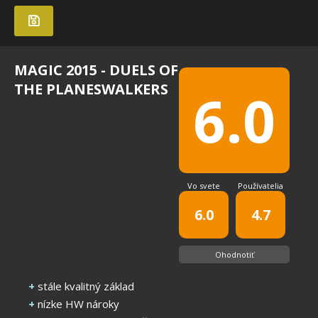
MAGIC 2015 - DUELS OF
THE PLANESWALKERS
6.0
Vo svete
Používatelia
6.0
4.7
Ohodnotiť
+
stále kvalitný základ
+
nízke HW nároky