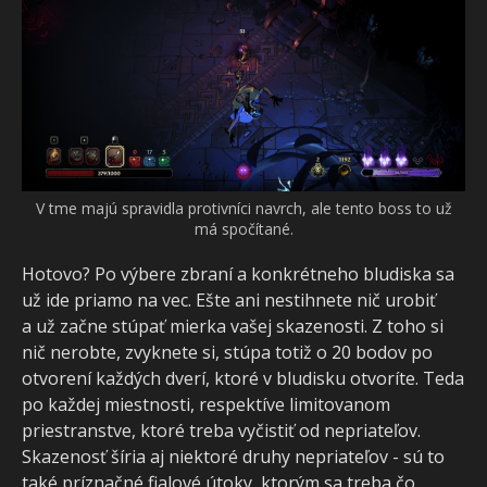
V tme majú spravidla protivníci navrch, ale tento boss to už
má spočítané.
Hotovo? Po výbere zbraní a konkrétneho bludiska sa
už ide priamo na vec. Ešte ani nestihnete nič urobiť
a už začne stúpať mierka vašej skazenosti. Z toho si
nič nerobte, zvyknete si, stúpa totiž o 20 bodov po
otvorení každých dverí, ktoré v bludisku otvoríte. Teda
po každej miestnosti, respektíve limitovanom
priestranstve, ktoré treba vyčistiť od nepriateľov.
Skazenosť šíria aj niektoré druhy nepriateľov - sú to
také príznačné fialové útoky, ktorým sa treba čo