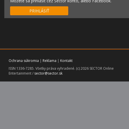
Môžete sa prihlásiť cez Sector konto, alebo Facebook.
PRIHLÁSIŤ
Ochrana súkromia
|
Reklama
|
Kontakt
ISSN 1336-7285. Všetky práva vyhradené. (c) 2026 SECTOR Online
Entertainment /
sector@sector.sk