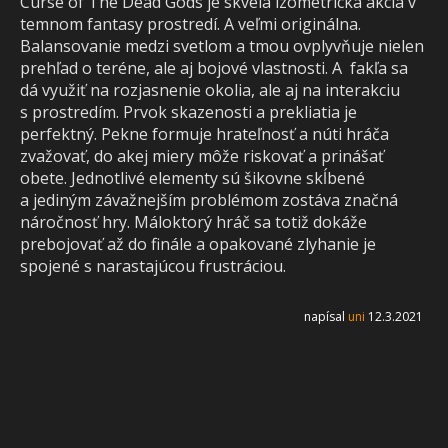
Curse of The Dead Gods je skvelá izometrická akcia v
temnom fantasy prostredí. A veľmi originálna.
Balansovanie medzi svetlom a tmou ovplyvňuje nielen
prehľad o teréne, ale aj bojové vlastnosti. A fakľa sa
dá využiť na rozjasnenie okolia, ale aj na interakciu
s prostredím. Prvok skazenosti a prekliatia je
perfektný. Pekne formuje hrateľnosť a núti hráča
zvažovať, do akej miery môže riskovať a prinášať
obete. Jednotlivé elementy sú šikovne skĺbené
a jediným závažnejším problémom zostáva značná
náročnosť hry. Máloktorý hráč sa totiž dokáže
prebojovať až do finále a opakované zlyhanie je
spojené s narastajúcou frustráciou.
napísal
uni
12.3.2021