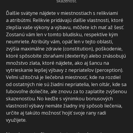
skazenosť.
Ďalšie svätyne nájdete v miestnostiach s relikviami
a atribútmi. Relikvie pridávajú ďalšie vlastnosti, ktoré
zlepšia vaše výkony a výbavu, môžete ich mať až šesť.
Zostanú vám len v tomto bludisku, respektíve kým
neumriete. Atribúty vám, opäť len v tejto oblasti,
zvýšia maximálne zdravie (constitution), poškodenie,
ktoré spôsobíte zbraňami (dexterity) alebo znásobujú
množstvo zlata, ktoré nájdete, ako aj šancu na
vytrieskanie lepšej výbavy z nepriateľov (perception).
Veľmi užitočná je liečebná miestnosť, kde na rozdiel
od ostatných nie sú žiadni nepriatelia, len oltár, kde sa
ľubovoľne doliečite, ale znovu za to zaplatíte zvýšenou
skazenosťou. No keďže s výnimkou bonusových
vlastností výbavy nemáte žiadny iný spôsob liečenia,
určite aj takúto možnosť hojiť svoje rany radi
využijete.