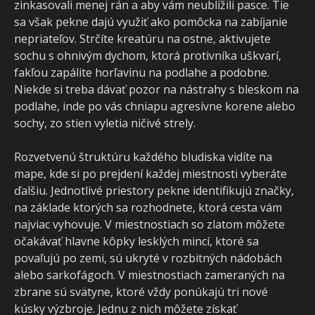
zinkasovali menej rán a aby vám neublížili pasce. Tie
sa však pekne dajú využiť ako pomôcka na zabíjanie
nepriateľov. Strčíte kreatúru na ostne, aktivujete
sochu s ohnivým dychom, ktorá protivníka uškvarí,
fakľou zapálite horľavinu na podlahe a podobne.
Niekde si treba dávať pozor na nástrahy s bleskom na
podlahe, inde po vás chniapu agresívne korene alebo
sochy, zo stien vyletia ničivé strely.
Rozvetvenú štruktúru každého bludiska vidíte na
mape, kde si po prejdení každej miestnosti vyberáte
ďalšiu. Jednotlivé priestory pekne identifikujú značky,
na základe ktorých sa rozhodnete, ktorá cesta vám
najviac vyhovuje. V miestnostiach so zlatom môžete
očakávať hlavne kôpky lesklých mincí, ktoré sa
povaľujú po zemi, sú ukryté v rozbitných nádobách
alebo sarkofágoch. V miestnostiach zameraných na
zbrane sú svätyne, ktoré vždy ponúkajú tri nové
kúsky výzbroje. Jednu z nich môžete získať