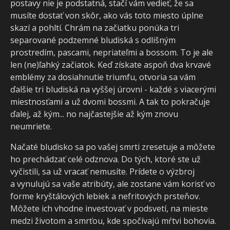
postavy nie je podstatná, stačí vám vedieť, že sa
musíte dostať von skôr, ako vás toto miesto úplne
skazí a pohltí. Chrám na začiatku ponúka tri
separované podzemné bludiská s odlišným
prostredím, pascami, nepriateľmi a bossom. To je ale
len (ne)ľahký začiatok. Keď získate aspoň dva krvavé
emblémy za dosiahnutie triumfu, otvoria sa vám
ďalšie tri bludiská na vyššej úrovni - každé s viacerými
miestnosťami a už dvomi bossmi. A tak to pokračuje
ďalej, až kým... no najčastejšie až kým znovu
neumriete.
Načaté bludisko sa po vašej smrti zresetuje a môžete
ho prechádzať celé odznova. Do tých, ktoré ste už
vyčistili, sa už vracať nemusíte. Prídete o výzbroj
a vynulujú sa vaše atribúty, ale zostane vám korisť vo
forme kryštálových lebiek a nefritových prsteňov.
Môžete ich vhodne investovať v podsvetí, na mieste
medzi životom a smrťou, kde spočívajú mŕtvi bohovia.