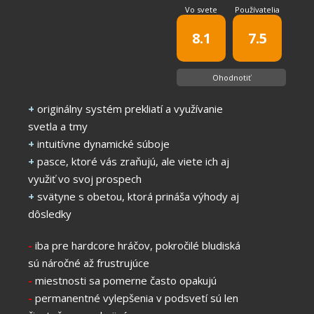
Vo svete
Používatelia
8.1
7.5
Ohodnotiť
+
originálny systém prekliatí a využívanie
svetla a tmy
+
intuitívne dynamické súboje
+
pasce, ktoré vás zraňujú, ale viete ich aj
využiť vo svoj prospech
+
svätyne s obetou, ktorá prináša výhody aj
dôsledky
-
iba pre hardcore hráčov, pokročilé bludiská
sú náročné až frustrujúce
-
miestnosti sa pomerne často opakujú
-
permanentné vylepšenia v podsvetí sú len