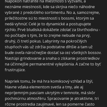
Napokon natrafíte na miestnosti s výzvami, a
neznáme miestnosti, kde sa skrýva niečo náhodne
vybrané z predošlého sortimentu. No a, samozrejme,
príležitostne sú to miestnosti s bossmi, ktorým sa
nedá vyhnúť. Celé je to dynamické a postupujete
rýchlo. Prvé bludiská dokážete zdolať za štvrťhodinu -
no počítajte s tým, že to zrejme nebude na prvý,
druhý, či tretí pokus. Labyrinty na pokročilých
stupňoch vás už zdržia podstatne dlhšie a tam už
bude oveľa náročnejšie dostať sa cez všetkých bossov.
Nastúpi grindovanie a snaha o získanie prostriedkov
na účinnejšie permanentné vylepšenia. A začne to byť
frustrujúce.
Napriek tomu, že má hra komiksový vzhľad a štýl,
hlavne vďaka elementom svetla a tmy, ale aj
nepríjemným pasciam ukrytým v temnote, má skôr
pochmúrnu atmosféru. Spracovanie je atraktívne, tri
rôzne prostredia zaujímavé, len sa pomerne často