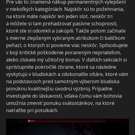
Pre vás to znamená nákup permanentných vylepšení
v niekoľkých kategóriách. Najskôr sú to požehnania,
na ktoré máte najskôr len jeden slot, neskôr tri
a môžete si tam prehadzovať pasívne schopnosti,
ktoré ste si odomkli a zakúpili. Takže potom začínate
s mierne zlepšeným vybraným atribútom či balíčkom
peňazí, o ktorých si povieme viac neskôr. Spôsobujete
v boji kritické poškodenie poraneným nepriateľom,
alebo získate iný užitočný bonus. V ďalších sekciách si
sprístupníte pokročilé zbrane, ktoré sa následne
vyskytujú v bludiskách a zdokonalíte oltáre, ktoré vám
na podstavcoch pred samotným výberom bludiska
ponúknu kvalitnejšiu úvodnú výzbroj. Prípadne
investujete do láskavostí, vďaka čomu vám bohovia
umožnia zmeniť ponuku svätostánkov, na ktoré
natrafíte pri potulkách.