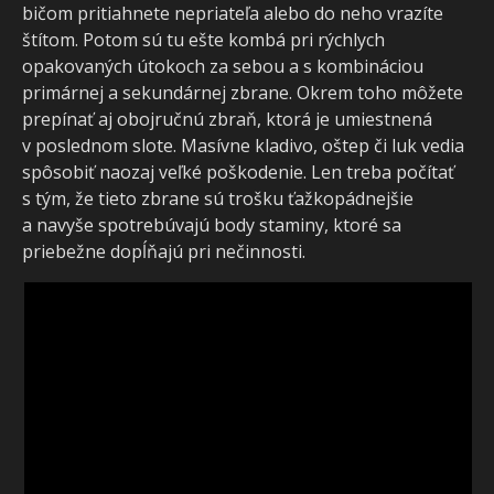
bičom pritiahnete nepriateľa alebo do neho vrazíte
štítom. Potom sú tu ešte kombá pri rýchlych
opakovaných útokoch za sebou a s kombináciou
primárnej a sekundárnej zbrane. Okrem toho môžete
prepínať aj obojručnú zbraň, ktorá je umiestnená
v poslednom slote. Masívne kladivo, oštep či luk vedia
spôsobiť naozaj veľké poškodenie. Len treba počítať
s tým, že tieto zbrane sú trošku ťažkopádnejšie
a navyše spotrebúvajú body staminy, ktoré sa
priebežne dopĺňajú pri nečinnosti.