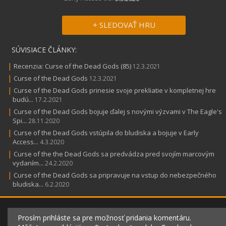
+ SLEDOVAŤ HRU
SÚVISIACE ČLÁNKY:
|
Recenzia: Curse of the Dead Gods (85)
12.3.2021
|
Curse of the Dead Gods
12.3.2021
|
Curse of the Dead Gods prinesie svoje prekliatie v kompletnej hre
budú...
17.2.2021
|
Curse of the Dead Gods bojuje ďalej s novými výzvami v The Eagle's
Spi...
28.11.2020
|
Curse of the Dead Gods vstúpila do bludiska a bojuje v Early
Access...
4.3.2020
|
Curse of the the Dead Gods sa predvádza pred svojím marcovým
vydaním...
24.2.2020
|
Curse of the Dead Gods sa pripravuje na vstup do nebezpečného
bludiska...
6.2.2020
Prosím prihláste sa pre možnosť pridania komentáru.