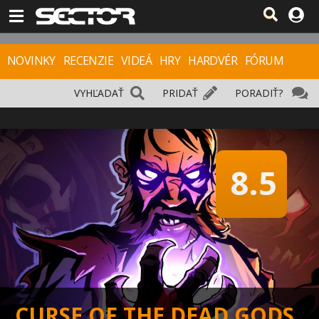
NOVINKY
RECENZIE
VIDEÁ
HRY
HARDVÉR
FÓRUM
VYHĽADAŤ
PRIDAŤ
PORADIŤ?
8.5
CURSE OF THE DEAD GODS