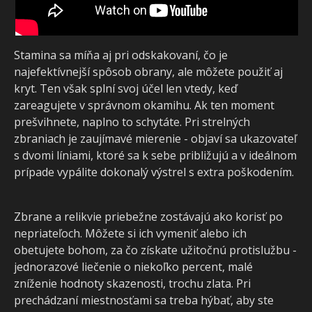
Stamina sa míňa aj pri odskakovaní, čo je
najefektívnejší spôsob obrany, ale môžete použiť aj
kryt. Ten však splní svoj účel len vtedy, keď
zareagujete v správnom okamihu. Ak ten moment
prešvihnete, naplno to schytáte. Pri strelných
zbraniach je zaujímavé mierenie - objaví sa ukazovateľ
s dvomi líniami, ktoré sa k sebe približujú a v ideálnom
prípade vypálite dokonalý výstrel s extra poškodením.
Zbrane a relikvie priebežne zostávajú ako korisť po
nepriateľoch. Môžete si ich vymeniť alebo ich
obetujete bohom, za čo získate užitočnú protislužbu -
jednorazové liečenie o niekoľko percent, malé
zníženie hodnoty skazenosti, trochu zlata. Pri
prechádzaní miestnosťami sa treba hýbať, aby ste