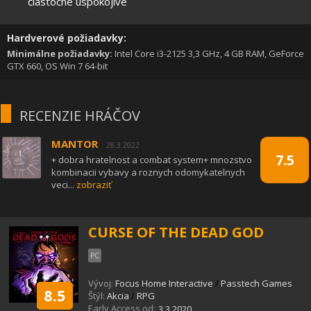
čiastočne uspokojivé
Hardverové požiadavky:
Minimálne požiadavky:
Intel Core i3-2125 3,3 GHz, 4 GB RAM, GeForce
GTX 660, OS Win 7 64-bit
RECENZIE HRÁČOV
MANTOR
28.3.2022
7.5
+ dobra hratelnost a combat system+ mnozstvo
kombinacii vybavy a roznych odomykatelnych
veci...
zobraziť
CURSE OF THE DEAD GOD
PC
Vývoj:
Focus Home Interactive
/
Passtech Games
8.5
Štýl:
Akcia
/
RPG
Early Access od:
3.3.2020