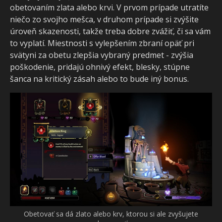
obetovaním zlata alebo krvi. V prvom prípade utratíte
niečo zo svojho mešca, v druhom prípade si zvýšite
úroveň skazenosti, takže treba dobre zvážiť, či sa vám
to vyplatí. Miestnosti s vylepšením zbraní opäť pri
svätyni za obetu zlepšia vybraný predmet - zvýšia
poškodenie, pridajú ohnivý efekt, blesky, stúpne
šanca na kritický zásah alebo to bude iný bonus.
Obetovať sa dá zlato alebo krv, ktorou si ale zvyšujete