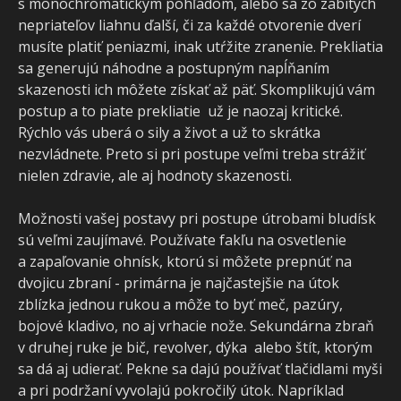
s monochromatickým pohľadom, alebo sa zo zabitých
nepriateľov liahnu ďalší, či za každé otvorenie dverí
musíte platiť peniazmi, inak utŕžite zranenie. Prekliatia
sa generujú náhodne a postupným napĺňaním
skazenosti ich môžete získať až päť. Skomplikujú vám
postup a to piate prekliatie už je naozaj kritické.
Rýchlo vás uberá o sily a život a už to skrátka
nezvládnete. Preto si pri postupe veľmi treba strážiť
nielen zdravie, ale aj hodnoty skazenosti.
Možnosti vašej postavy pri postupe útrobami bludísk
sú veľmi zaujímavé. Používate fakľu na osvetlenie
a zapaľovanie ohnísk, ktorú si môžete prepnúť na
dvojicu zbraní - primárna je najčastejšie na útok
zblízka jednou rukou a môže to byť meč, pazúry,
bojové kladivo, no aj vrhacie nože. Sekundárna zbraň
v druhej ruke je bič, revolver, dýka alebo štít, ktorým
sa dá aj udierať. Pekne sa dajú používať tlačidlami myši
a pri podržaní vyvolajú pokročilý útok. Napríklad