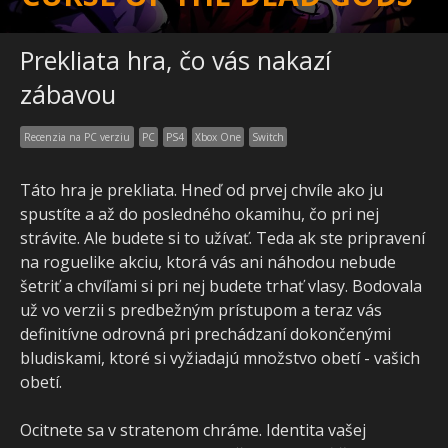
Prekliata hra, čo vás nakazí
zábavou
Recenzia na PC verziu
PC
PS4
Xbox One
Switch
Táto hra je prekliata. Hneď od prvej chvíle ako ju
spustíte a až do posledného okamihu, čo pri nej
strávite. Ale budete si to užívať. Teda ak ste pripravení
na roguelike akciu, ktorá vás ani náhodou nebude
šetriť a chvíľami si pri nej budete trhať vlasy. Bodovala
už vo verzii s predbežným prístupom a teraz vás
definitívne odrovná pri prechádzaní dokončenými
bludiskami, ktoré si vyžiadajú množstvo obetí - vašich
obetí.
Ocitnete sa v stratenom chráme. Identita vašej