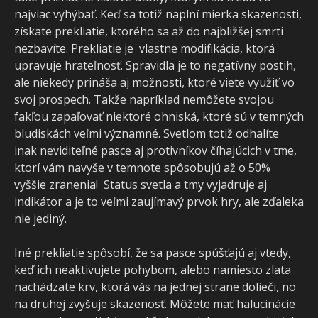
najviac vyhýbať. Keď sa totiž naplní mierka skazenosti,
získate prekliatie, ktorého sa až do najbližšej smrti
nezbavíte. Prekliatie je vlastne modifikácia, ktorá
upravuje hrateľnosť. Spravidla je to negatívny postih,
ale niekedy prináša aj možnosti, ktoré viete využiť vo
svoj prospech. Takže napríklad nemôžete svojou
fakľou zapaľovať niektoré ohniská, ktoré sú v temných
bludiskách veľmi významné. Svetlom totiž odhalíte
inak neviditeľné pasce aj protivníkov číhajúcich v tme,
ktorí vám navyše v temnote spôsobujú až o 50%
vyššie zranenia! Status svetla a tmy vyjadruje aj
indikátor a je to veľmi zaujímavý prvok hry, ale zďaleka
nie jediný.
Iné prekliatie spôsobí, že sa pasce spúšťajú aj vtedy,
keď ich neaktivujete pohybom, alebo namiesto zlata
nachádzate krv, ktorá vás na jednej strane dolieči, no
na druhej zvyšuje skazenosť. Môžete mať halucinácie