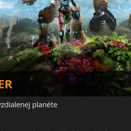
ER
vzdialenej planéte