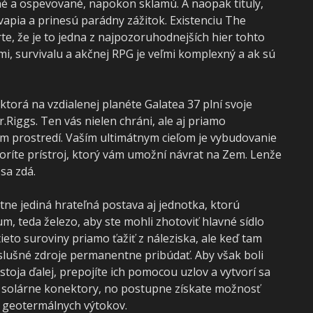
ané a ospevované, napokon sklamú. A naopak tituly,
vapia a prinesú parádny zážitok. Existenciu The
te, že je to jedna z najpozoruhodnejších hier tohto
mi, survivalu a akčnej RPG je veľmi komplexný a ak sú
torá na vzdialenej planéte Galatea 37 plní svoje
Riggs. Ten vás nielen chráni, ale aj priamo
 prostredí. Vaším ultimátnym cieľom je vybudovanie
oríte prístroj, ktorý vám umožní návrat na Zem. Lenže
sa zdá.
tne jediná hrateľná postava aj jednotka, ktorú
m, teda železo, aby ste mohli zhotoviť hlavné sídlo
eto suroviny priamo ťažiť z náleziska, ale keď tam
lušné zdroje permanentne pribúdať. Aby však boli
stoja ďalej, prepojíte ich pomocou uzlov a vytvorí sa
a solárne konektory, no postupne získate možnosť
a geotermálnych výtokov.