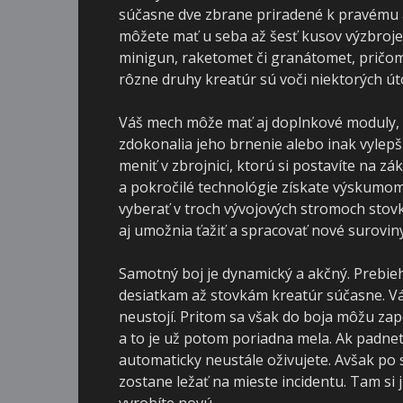
súčasne dve zbrane priradené k pravému 
môžete mať u seba až šesť kusov výzbroje.
minigun, raketomet či granátomet, pričom
rôzne druhy kreatúr sú voči niektorých út
Váš mech môže mať aj doplnkové moduly, kt
zdokonalia jeho brnenie alebo inak vylepš
meniť v zbrojnici, ktorú si postavíte na zá
a pokročilé technológie získate výskumom
vyberať v troch vývojových stromoch stovky
aj umožnia ťažiť a spracovať nové suroviny
Samotný boj je dynamický a akčný. Prebieh
desiatkam až stovkám kreatúr súčasne. Vá
neustojí. Pritom sa však do boja môžu zapoj
a to je už potom poriadna mela. Ak padne
automaticky neustále oživujete. Avšak po 
zostane ležať na mieste incidentu. Tam si
vyrobíte novú.