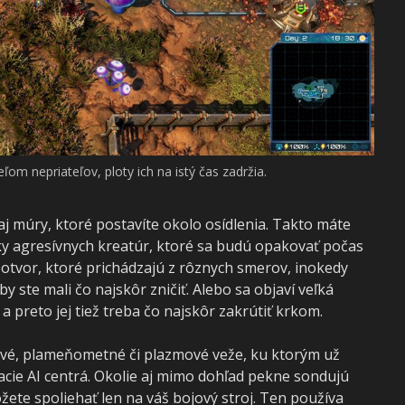
úkajú množstvo užitočných technológií.
aj múry, ktoré postavíte okolo osídlenia. Takto máte
oky agresívnych kreatúr, ktoré sa budú opakovať počas
 potvor, ktoré prichádzajú z rôznych smerov, inokedy
y ste mali čo najskôr zničiť. Alebo sa objaví veľká
a preto jej tiež treba čo najskôr zakrútiť krkom.
ové, plameňometné či plazmové veže, ku ktorým už
acie AI centrá. Okolie aj mimo dohľad pekne sondujú
môžete spoliehať len na váš bojový stroj. Ten používa