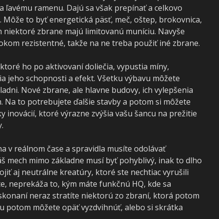
a ľavému ramenu. Dajú sa však prepínať a celkovo
 Môže to byť energetická päsť, meč, oštep, brokovnica,
 niektoré zbrane majú limitovanú muníciu. Navyše
okom rezistentné, takže na ne treba použiť iné zbrane.
oré ho po aktivovaní doliečia, vypustia míny,
ia jeho schopnosti a efekt. Všetku výbavu môžete
kladni. Nové zbrane, ale hlavne budovy, ich vylepšenia
. Na to potrebujete ďalšie stavby a potom si môžete
 inovácií, ktoré výrazne zvýšia vašu šancu na prežitie
.
a v reálnom čase a spravidla musíte odolávať
š mech mimo základne musí byť pohyblivý, inak to dlho
iť aj neutrálne kreatúry, ktoré ste nechtiac vyrušili
te, neprekáža to, kým máte funkčnú HQ, kde sa
skonaní neraz stratíte niektorú zo zbraní, ktorá potom
 ju potom môžete opäť vyzdvihnúť, alebo si skrátka