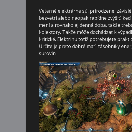
Veterné elektrárne sú, prirodzene, závislé
bezvetrí alebo naopak rapídne zvýšiť, keď
mení a rovnako aj denná doba, takže treba
kolektory. Takže môže dochádzať k výpad
kritické. Elektrinu totiž potrebujete prak
Určite je preto dobré mať zásobníky energi
surovín.