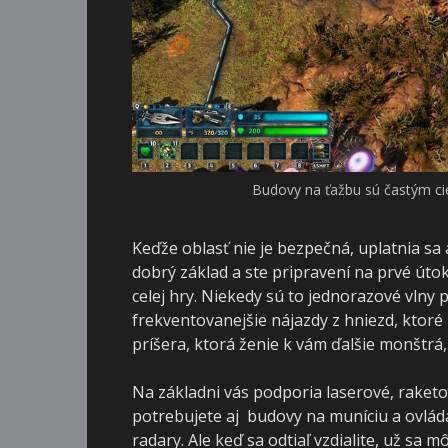
Tri sekcie výskumu pon
Keďže oblasť nie je bezpečná, uplatnia sa 
dobrý základ a ste pripravení na prvé út
celej hry. Niekedy sú to jednorazové vlny
frekventovanejšie nájazdy z hniezd, ktoré b
príšera, ktorá ženie k vám ďalšie monštrá, 
Na základni vás podporia laserové, raket
potrebujete aj budovy na muníciu a ovlád
radary. Ale keď sa odtiaľ vzdialite, už sa 