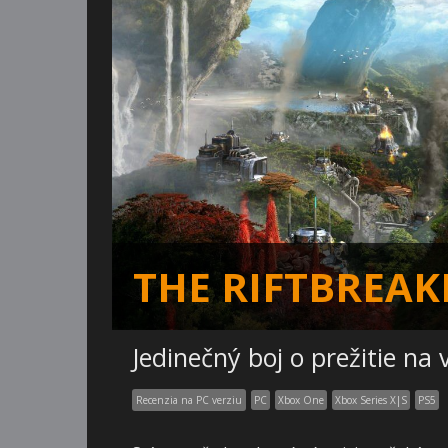
THE RIFTBREAK
Jedinečný boj o prežitie na 
Recenzia na PC verziu
PC
Xbox One
Xbox Series X|S
PS5