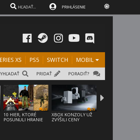
PRIHLÁSENIE
ERIES XS
PS5
SWITCH
MOBIL
VYHĽADAŤ
PRIDAŤ
PORADIŤ?
28
73
D
10 HIER, KTORÉ
XBOX KONZOLY UŽ
POSUNULI HRANIE
ZVÝŠILI CENY
VPRED