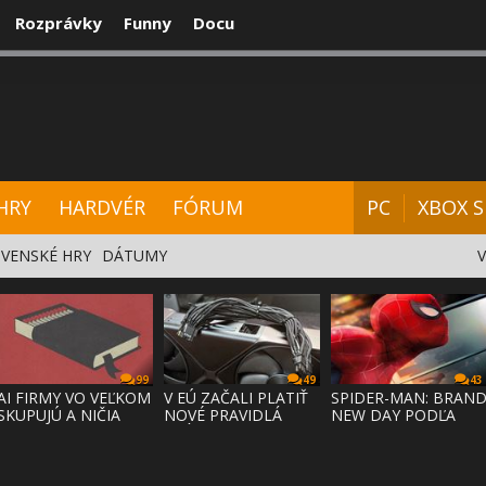
Rozprávky
Funny
Docu
CENZIE
VIDEÁ
HARDVÉR
FÓRUM
HRY
HARDVÉR
FÓRUM
PC
XBOX S
VENSKÉ HRY
DÁTUMY
99
49
43
AI FIRMY VO VEĽKOM
V EÚ ZAČALI PLATIŤ
SPIDER-MAN: BRAN
SKUPUJÚ A NIČIA
NOVÉ PRAVIDLÁ
NEW DAY PODĽA
KNIHY,
PRÁVA NA
ODHADOV OT