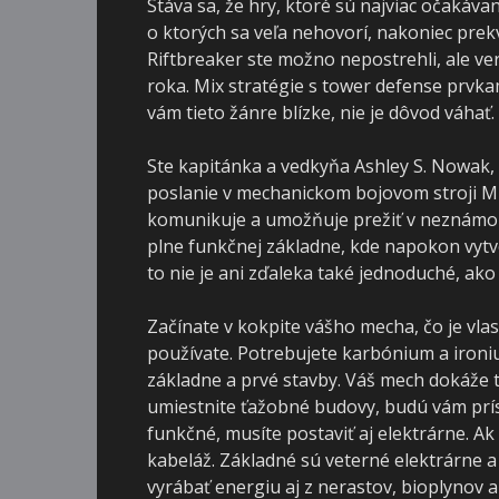
Stáva sa, že hry, ktoré sú najviac očakáv
o ktorých sa veľa nehovorí, nakoniec prek
Riftbreaker ste možno nepostrehli, ale ver
roka. Mix stratégie s tower defense prvka
vám tieto žánre blízke, nie je dôvod váhať.
Ste kapitánka a vedkyňa Ashley S. Nowak, k
poslanie v mechanickom bojovom stroji Mr.
komunikuje a umožňuje prežiť v neznámom
plne funkčnej základne, kde napokon vytv
to nie je ani zďaleka také jednoduché, ako 
Začínate v kokpite vášho mecha, čo je vlas
používate. Potrebujete karbónium a ironiu
základne a prvé stavby. Váš mech dokáže ti
umiestnite ťažobné budovy, budú vám prís
funkčné, musíte postaviť aj elektrárne. Ak 
kabeláž. Základné sú veterné elektrárne 
vyrábať energiu aj z nerastov, bioplynov 