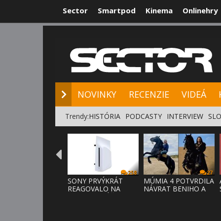
Sector
Smartpod
Kinema
Onlinehry
NOVINKY
RE
NOVINKY
RECENZIE
VIDEÁ
Trendy:
HISTÓRIA
PODCASTY
INTERVIEW
SLO
258
27
SONY PRVÝKRÁT
MÚMIA 4 POTVRDILA
REAGOVALO NA
NÁVRAT BENIHO A
KRITIKU HRÁČOV,
ARDETHA