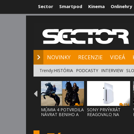
Sector
Smartpod
Kinema
Onlinehry
NOVINKY
RE
NOVINKY
RECENZIE
VIDEÁ
Trendy:
HISTÓRIA
PODCASTY
INTERVIEW
SLO
30
274
MÚMIA 4 POTVRDILA
SONY PRVÝKRÁT
NÁVRAT BENIHO A
REAGOVALO NA
ARDETHA
KRITIKU HRÁČOV,