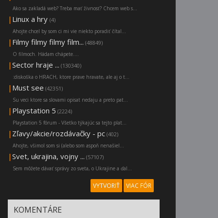
Ako sa zakladá web? Treba mať živnosť? Chcem web s...
|
Linux a hry
(4)
Ahojte chcel by som ci mi vie niekto poradiť čítal...
|
Filmy filmy filmy film...
(48849)
O filmoch. Hádam chápete....
|
Sector hraje ...
(130340)
:diskoška o HRACH, ktore prave hravate, ale aj o t...
|
Must see
(42351)
Su veci ktore sa slovami opisat nedaju a preto pat...
|
Playstation 5
(2224)
Playstation 5 fórum - Všetko týkajúc sa tejto plat...
|
Zľavy/akcie/rozdávačky - pc
(402)
Ahojte, všimol som si (alebo som aspoň nenašiel...
|
Svet, ukrajina, vojny ...
(57107)
Sem môžete dávať správy zo sveta, o Ukrajine a ďal...
VYTVORIŤ
VIAC FÓR
KOMENTÁRE