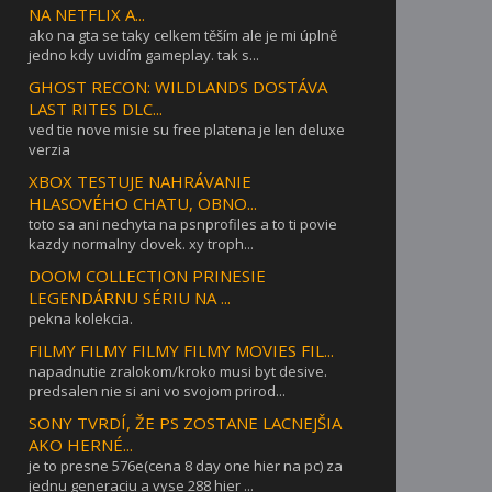
NA NETFLIX A...
ako na gta se taky celkem těším ale je mi úplně
jedno kdy uvidím gameplay. tak s...
GHOST RECON: WILDLANDS DOSTÁVA
LAST RITES DLC...
ved tie nove misie su free platena je len deluxe
verzia
XBOX TESTUJE NAHRÁVANIE
HLASOVÉHO CHATU, OBNO...
toto sa ani nechyta na psnprofiles a to ti povie
kazdy normalny clovek. xy troph...
DOOM COLLECTION PRINESIE
LEGENDÁRNU SÉRIU NA ...
pekna kolekcia.
FILMY FILMY FILMY FILMY MOVIES FIL...
napadnutie zralokom/kroko musi byt desive.
predsalen nie si ani vo svojom prirod...
SONY TVRDÍ, ŽE PS ZOSTANE LACNEJŠIA
AKO HERNÉ...
je to presne 576e(cena 8 day one hier na pc) za
jednu generaciu a vyse 288 hier ...