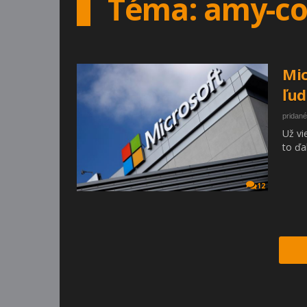
Téma: amy-c
Mic
ľud
pridané
Už vi
to ďal
12