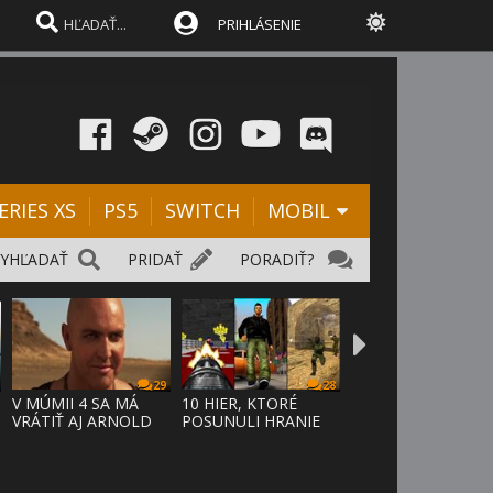
PRIHLÁSENIE
ERIES XS
PS5
SWITCH
MOBIL
VYHĽADAŤ
PRIDAŤ
PORADIŤ?
29
28
D
V MÚMII 4 SA MÁ
10 HIER, KTORÉ
VRÁTIŤ AJ ARNOLD
POSUNULI HRANIE
VOSLOO AK
VPRED