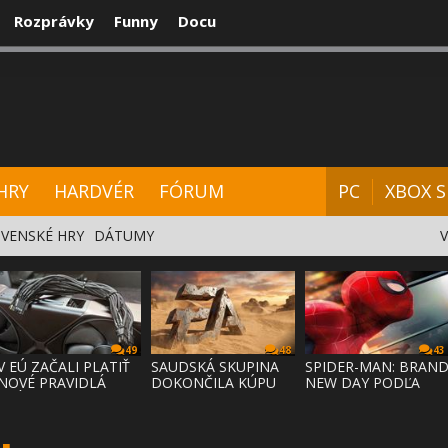
Rozprávky
Funny
Docu
CENZIE
VIDEÁ
HARDVÉR
FÓRUM
HRY
HARDVÉR
FÓRUM
PC
XBOX S
VENSKÉ HRY
DÁTUMY
49
48
43
V EÚ ZAČALI PLATIŤ
SAUDSKÁ SKUPINA
SPIDER-MAN: BRAN
NOVÉ PRAVIDLÁ
DOKONČILA KÚPU
NEW DAY PODĽA
PRÁVA NA
EA ZA 55 MI
ODHADOV OT