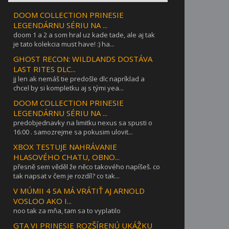
DOOM COLLECTION PRINESIE
LEGENDÁRNU SÉRIU NA ...
doom 1 a 2 a som hral uz kade tade, ale aj tak
je tato kolekcia must have! :) ha...
GHOST RECON: WILDLANDS DOSTÁVA
LAST RITES DLC...
jj len ak nemáš tie predošle dlc napríklad a
chcel by si kompletku aj s tými yea...
DOOM COLLECTION PRINESIE
LEGENDÁRNU SÉRIU NA ...
predobjednavky na limitku nexus sa spusti o
16:00 . samozrejme sa pokusim ulovit...
XBOX TESTUJE NAHRÁVANIE
HLASOVÉHO CHATU, OBNO...
přesně sem věděl že něco takového napíšeš. co
tak napsat v čem je rozdíl? co tak...
V MÚMII 4 SA MÁ VRÁTIŤ AJ ARNOLD
VOSLOO AKO I...
noo tak za mňa, tam sa to vyplatilo
GTA VI PRINESIE ROZŠÍRENÚ UKÁŽKU