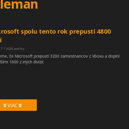
oleman
rosoft spolu tento rok prepustí 4800
í
 7.7.2026 pod hry
eme, že Microsoft prepustí 3200 zamestnancov z Xboxu a doplní
šími 1600 z iných divízií.
VIAC