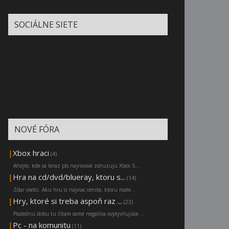
SOCIÁLNE SIETE
NOVÉ FÓRA
|
Xbox hraci
(4)
Ahojte, kde sa teraz pls najnovsie zdruzuju Xbox S...
|
Hra na cd/dvd/blueray, ktoru s...
(14)
Zdar vsetci. Aku hru si najviac cenite, ktoru mate...
|
Hry, ktoré si treba aspoň raz ...
(23)
Poslednú dobu tu čítam samé negatíva ovplyvňujúce ...
|
Pc - na komunitu
(11)