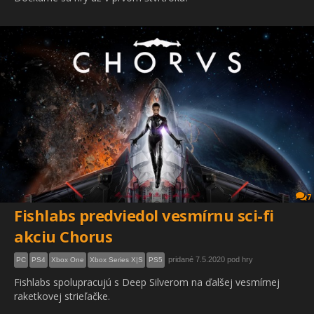
7
Fishlabs predviedol vesmírnu sci-fi
akciu Chorus
pridané 7.5.2020 pod hry
PC
PS4
Xbox One
Xbox Series X|S
PS5
Fishlabs spolupracujú s Deep Silverom na ďalšej vesmírnej
raketkovej strieľačke.