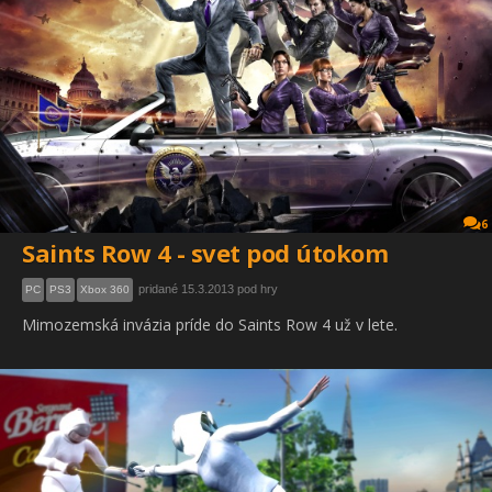
6
Saints Row 4 - svet pod útokom
pridané 15.3.2013 pod hry
PC
PS3
Xbox 360
Mimozemská invázia príde do Saints Row 4 už v lete.