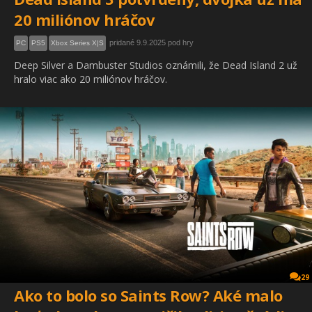
20 miliónov hráčov
pridané 9.9.2025 pod hry
PC
PS5
Xbox Series X|S
Deep Silver a Dambuster Studios oznámili, že Dead Island 2 už
hralo viac ako 20 miliónov hráčov.
29
Ako to bolo so Saints Row? Aké malo