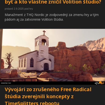
byť a kto vlastne zničil Volition štúdio?
pridané 2.9.2025 pod hry
Manažment z THQ Nordic je zodpovedný za zmenu hry a tým
pádom aj za zatvorenie Volition štúdia.
2
Vývojári zo zrušeného Free Radical
štúdia zverejnili koncepty z
TimeSplitters rebootu