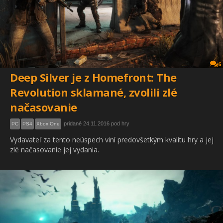
6
Deep Silver je z Homefront: The
Revolution sklamané, zvolili zlé
načasovanie
pridané 24.11.2016 pod hry
PC
PS4
Xbox One
Vydavateľ za tento neúspech viní predovšetkým kvalitu hry a jej
zlé načasovanie jej vydania.