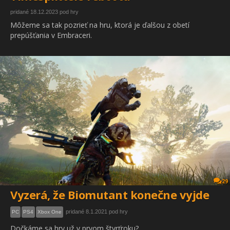
pridané 18.12.2023 pod hry
Môžeme sa tak pozrieť na hru, ktorá je ďalšou z obetí
prepúšťania v Embraceri.
29
Vyzerá, že Biomutant konečne vyjde
pridané 8.1.2021 pod hry
PC
PS4
Xbox One
Dočkáme sa hry už v prvom štvrťroku?