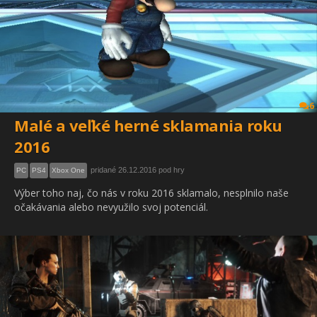
6
Malé a veľké herné sklamania roku
2016
pridané 26.12.2016 pod hry
PC
PS4
Xbox One
Výber toho naj, čo nás v roku 2016 sklamalo, nesplnilo naše
očakávania alebo nevyužilo svoj potenciál.