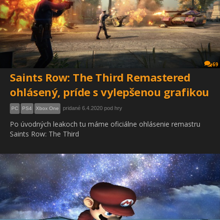
69
Saints Row: The Third Remastered
ohlásený, príde s vylepšenou grafikou
pridané 6.4.2020 pod hry
PC
PS4
Xbox One
Po úvodných leakoch tu máme oficiálne ohlásenie remastru
Saints Row: The Third