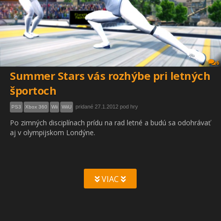
6
Summer Stars vás rozhýbe pri letných
športoch
pridané 27.1.2012 pod hry
PS3
Xbox 360
Wii
WiiU
Po zimných disciplínach prídu na rad letné a budú sa odohrávať
aj v olympijskom Londýne.
VIAC