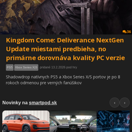
36
Kingdom Come: Deliverance NextGen
Update miestami predbieha, no
primárne dorovnáva kvality PC verzie
pridané 13.2.2026 pod hry
PS5
Xbox Series X|S
Shadowdrop natívnych PS5 a Xbox Series X/S portov je po 8
rokoch odmenou pre verných fanúšikov