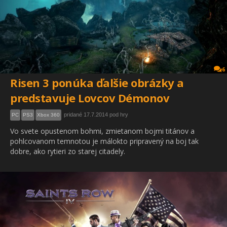
6
Risen 3 ponúka ďalšie obrázky a
predstavuje Lovcov Démonov
pridané 17.7.2014 pod hry
PC
PS3
Xbox 360
Vo svete opustenom bohmi, zmietanom bojmi titánov a
pohlcovanom temnotou je málokto pripravený na boj tak
dobre, ako rytieri zo starej citadely.