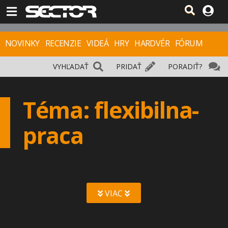
NOVINKY
RECENZIE
VIDEÁ
HRY
HARDVÉR
FÓRUM
VYHĽADAŤ
PRIDAŤ
PORADIŤ?
Téma: flexibilna-
praca
VIAC