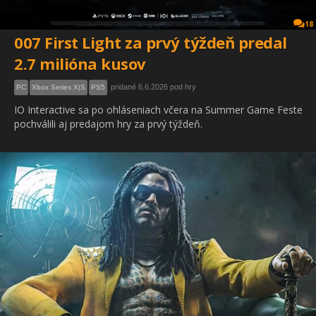
18
007 First Light za prvý týždeň predal
2.7 milióna kusov
pridané 6.6.2026 pod hry
PC
Xbox Series X|S
PS5
IO Interactive sa po ohláseniach včera na Summer Game Feste
pochválili aj predajom hry za prvý týždeň.