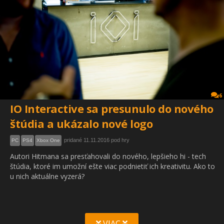
6
IO Interactive sa presunulo do nového
štúdia a ukázalo nové logo
pridané 11.11.2016 pod hry
PC
PS4
Xbox One
Autori Hitmana sa presťahovali do nového, lepšieho hi - tech
štúdia, ktoré im umožní ešte viac podnietiť ich kreativitu. Ako to
u nich aktuálne vyzerá?
VIAC