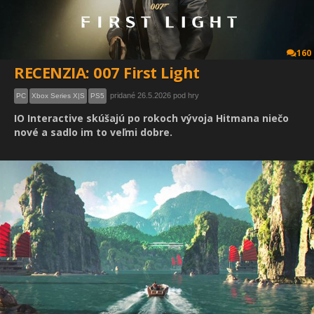
160
RECENZIA: 007 First Light
pridané 26.5.2026 pod hry
PC
Xbox Series X|S
PS5
IO Interactive skúšajú po rokoch vývoja Hitmana niečo
nové a sadlo im to veľmi dobre.