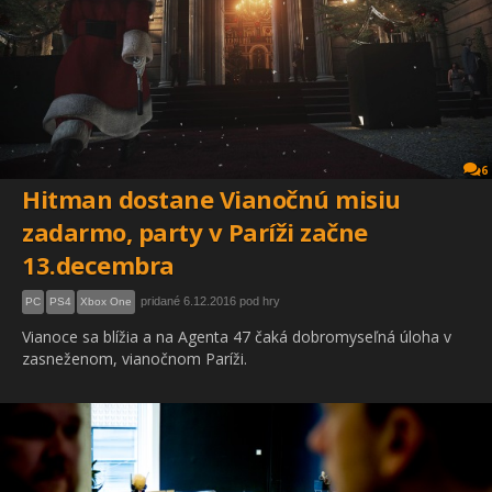
6
Hitman dostane Vianočnú misiu
zadarmo, party v Paríži začne
13.decembra
pridané 6.12.2016 pod hry
PC
PS4
Xbox One
Vianoce sa blížia a na Agenta 47 čaká dobromyseľná úloha v
zasneženom, vianočnom Paríži.