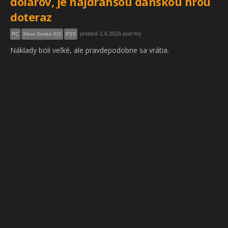
dolárov, je najdrahšou dánskou hrou
doteraz
pridané 1.6.2026 pod hry
PC
Xbox Series X|S
PS5
Náklady boli veľké, ale pravdepodobne sa vrátia.