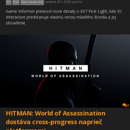
pridané 29.1.2026 pod hry
PC
PS5
Xbox Series X|S
Game Informer priniesol nové detaily o 007 First Light, kde IO
Interactive predstavuje vlastnú verziu mladého Bonda a jej
obsadenie.
2
HITMAN: World of Assassination
dostáva cross-progress naprieč