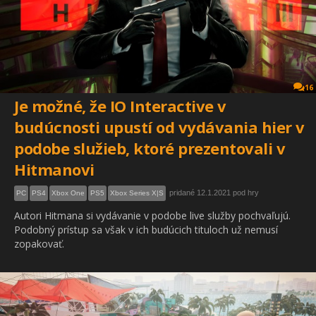
16
Je možné, že IO Interactive v
budúcnosti upustí od vydávania hier v
podobe služieb, ktoré prezentovali v
Hitmanovi
pridané 12.1.2021 pod hry
PC
PS4
Xbox One
PS5
Xbox Series X|S
Autori Hitmana si vydávanie v podobe live služby pochvaľujú.
Podobný prístup sa však v ich budúcich tituloch už nemusí
zopakovať.