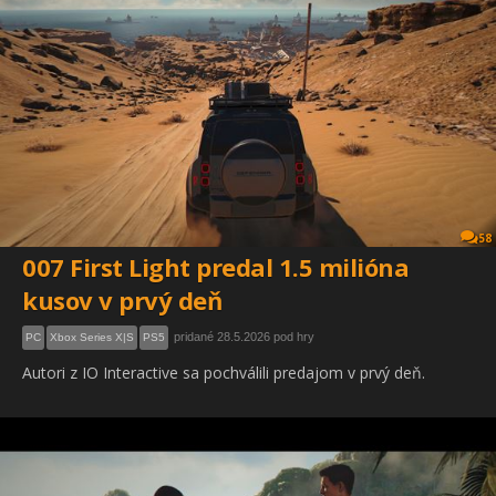
58
007 First Light predal 1.5 milióna
kusov v prvý deň
pridané 28.5.2026 pod hry
PC
Xbox Series X|S
PS5
Autori z IO Interactive sa pochválili predajom v prvý deň.