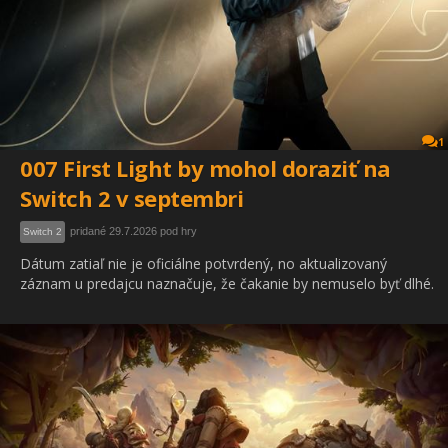
1
007 First Light by mohol doraziť na
Switch 2 v septembri
pridané 29.7.2026 pod hry
Switch 2
Dátum zatiaľ nie je oficiálne potvrdený, no aktualizovaný
záznam u predajcu naznačuje, že čakanie by nemuselo byť dlhé.