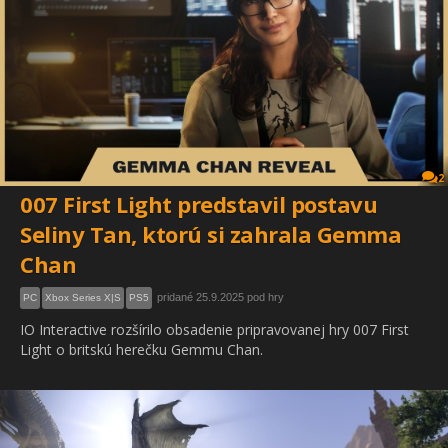
2
007 First Light predstavil postavu
Seliny Tan, ktorú si zahrala Gemma
Chan
pridané 25.9.2025 pod hry
PC
Xbox Series X|S
PS5
IO Interactive rozšírilo obsadenie pripravovanej hry 007 First
Light o britskú herečku Gemmu Chan.