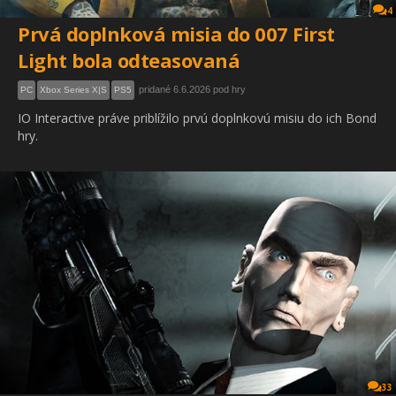
4
Prvá doplnková misia do 007 First
Light bola odteasovaná
pridané 6.6.2026 pod hry
PC
Xbox Series X|S
PS5
IO Interactive práve priblížilo prvú doplnkovú misiu do ich Bond
hry.
33