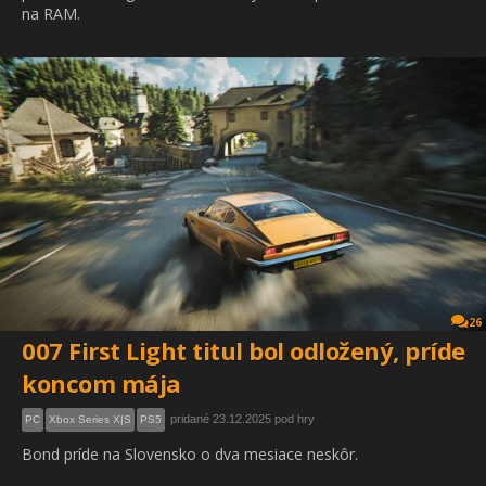
na RAM.
26
007 First Light titul bol odložený, príde
koncom mája
pridané 23.12.2025 pod hry
PC
Xbox Series X|S
PS5
Bond príde na Slovensko o dva mesiace neskôr.