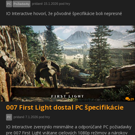
pridané 15.1.2026 pod hry
PC
Požiadavky
IO Interactive hovorí, že pôvodné špecifikácie boli nepresné
29
007 First Light dostal PC špecifikácie
pridané 7.1.2026 pod hry
PC
IO Interactive zverejnilo minimálne a odporúčané PC požiadavky
pre 007 First Light vrátane cieľových 1080p režimov a nárokov