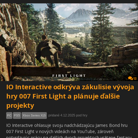
13
IO Interactive odkrýva zákulisie vývoja
hry 007 First Light a plánuje ďalšie
projekty
pridané 4.12.2025 pod hry
PC
PS5
Xbox Series X|S
IO Interactive ohlasuje svoju nadchádzajúcu James Bond hru
007 First Light v nových videách na YouTube, zároveň
potvrdzujúc prácu na ďalších dvoch projektoch vrátane fantasy