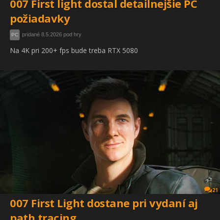
007 First light dostal detailnejšie PC
požiadavky
pridané 8.5.2026 pod hry
PC
Na 4K pri 200+ fps bude treba RTX 5080
21
007 First Light dostane pri vydaní aj
path tracing