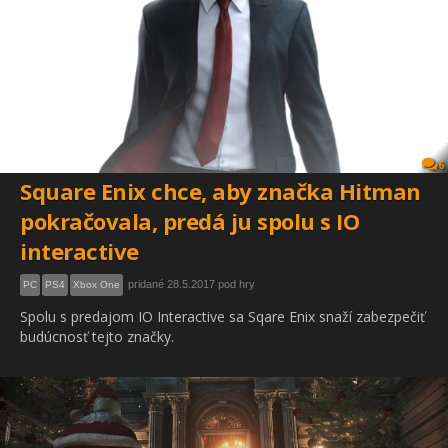
6
Square Enix chce, aby značka Hitman
pokračovala, predá ju spolu s IO
interactive
pridané 28.5.2017 pod hry
PC
PS4
Xbox One
Spolu s predajom IO Interactive sa Sqare Enix snaží zabezpečiť
budúcnosť tejto značky.