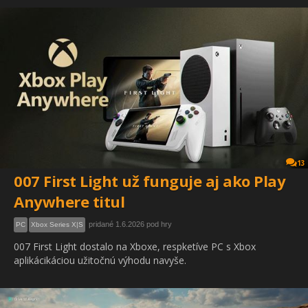
13
007 First Light už funguje aj ako Play
Anywhere titul
pridané 1.6.2026 pod hry
PC
Xbox Series X|S
007 First Light dostalo na Xboxe, respketíve PC s Xbox
aplikácikáciou užitočnú výhodu navyše.