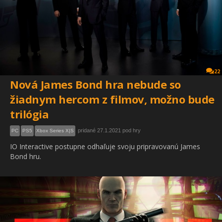
22
Nová James Bond hra nebude so
žiadnym hercom z filmov, možno bude
trilógia
pridané 27.1.2021 pod hry
PC
PS5
Xbox Series X|S
IO Interactive postupne odhaľuje svoju pripravovanú James
Bond hru.