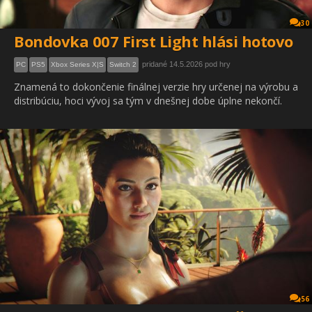
30
Bondovka 007 First Light hlási hotovo
pridané 14.5.2026 pod hry
PC
PS5
Xbox Series X|S
Switch 2
Znamená to dokončenie finálnej verzie hry určenej na výrobu a
distribúciu, hoci vývoj sa tým v dnešnej dobe úplne nekončí.
56