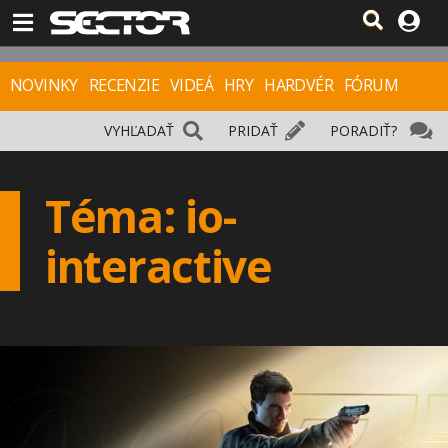
NOVINKY
RECENZIE
VIDEÁ
HRY
HARDVÉR
FÓRUM
VYHĽADAŤ
PRIDAŤ
PORADIŤ?
Téma: io-
interactive