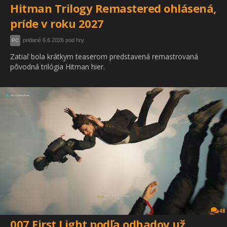
Hitman Trilogy Remastered ohlásená,
príde v roku 2027
pridané 6.6.2026 pod hry
PC
Zatiaľ bola krátkym teaserom predstavená remastrovaná
pôvodná trilógia Hitman hier.
48
007 First Light podľa odhadov už