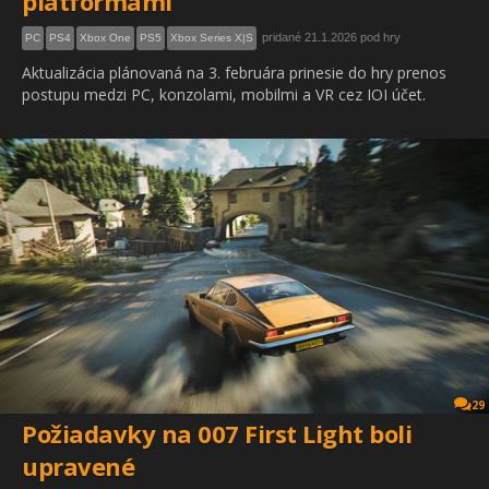
platformami
pridané 21.1.2026 pod hry
PC
PS4
Xbox One
PS5
Xbox Series X|S
Aktualizácia plánovaná na 3. februára prinesie do hry prenos
postupu medzi PC, konzolami, mobilmi a VR cez IOI účet.
29
Požiadavky na 007 First Light boli
upravené