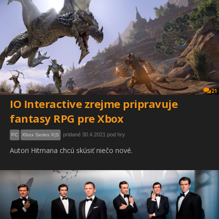
21
IO Interactive zrejme pripravuje
fantasy RPG pre Xbox
pridané 30.4.2021 pod hry
PC
Xbox Series X|S
Autori Hitmana chcú skúsiť niečo nové.