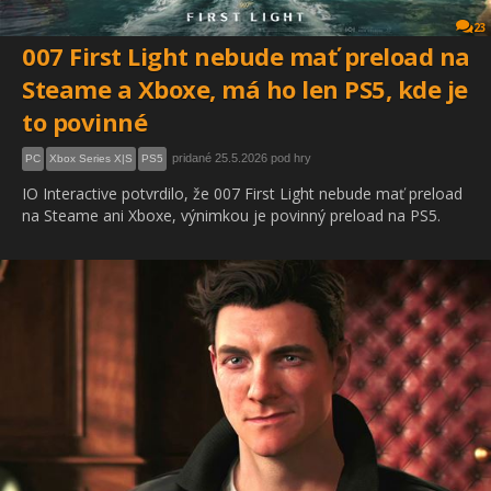
23
007 First Light nebude mať preload na
Steame a Xboxe, má ho len PS5, kde je
to povinné
pridané 25.5.2026 pod hry
PC
Xbox Series X|S
PS5
IO Interactive potvrdilo, že 007 First Light nebude mať preload
na Steame ani Xboxe, výnimkou je povinný preload na PS5.