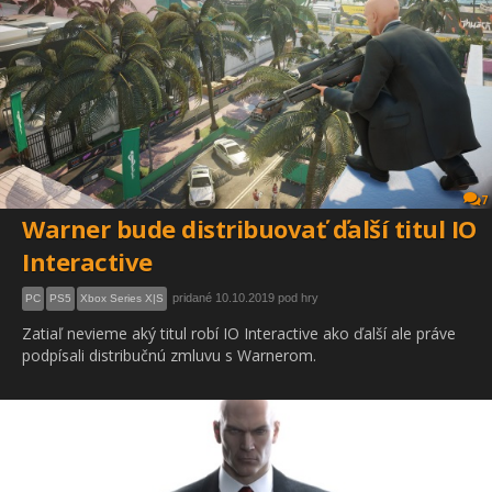
7
Warner bude distribuovať ďalší titul IO
Interactive
pridané 10.10.2019 pod hry
PC
PS5
Xbox Series X|S
Zatiaľ nevieme aký titul robí IO Interactive ako ďalší ale práve
podpísali distribučnú zmluvu s Warnerom.