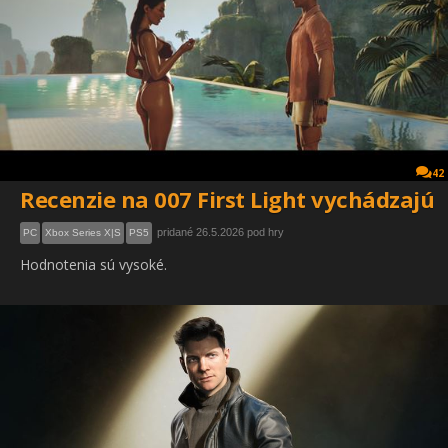
42
Recenzie na 007 First Light vychádzajú
pridané 26.5.2026 pod hry
PC
Xbox Series X|S
PS5
Hodnotenia sú vysoké.