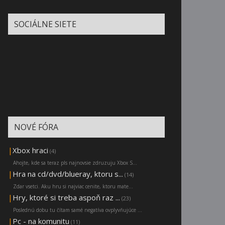
SOCIÁLNE SIETE
NOVÉ FÓRA
|
Xbox hraci
(4)
Ahojte, kde sa teraz pls najnovsie zdruzuju Xbox S...
|
Hra na cd/dvd/blueray, ktoru s...
(14)
Zdar vsetci. Aku hru si najviac cenite, ktoru mate...
|
Hry, ktoré si treba aspoň raz ...
(23)
Poslednú dobu tu čítam samé negatíva ovplyvňujúce ...
|
Pc - na komunitu
(11)