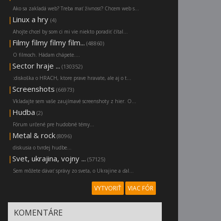
Ako sa zakladá web? Treba mať živnosť? Chcem web s...
|
Linux a hry
(4)
Ahojte chcel by som ci mi vie niekto poradiť čítal...
|
Filmy filmy filmy film...
(48860)
O filmoch. Hádam chápete....
|
Sector hraje ...
(130352)
:diskoška o HRACH, ktore prave hravate, ale aj o t...
|
Screenshots
(66973)
Vkladajte sem vaše zaujímavé screenshoty z hier. O...
|
Hudba
(2)
Fórum určené pre hudobné témy...
|
Metal & rock
(8096)
diskusia o tvrdej hudbe...
|
Svet, ukrajina, vojny ...
(57125)
Sem môžete dávať správy zo sveta, o Ukrajine a ďal...
VYTVORIŤ
VIAC FÓR
KOMENTÁRE