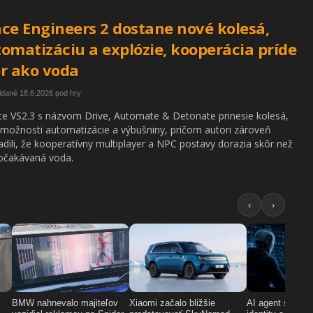
ce Engineers 2 dostane nové kolesá,
omatizáciu a explózie, kooperácia príde
r ako voda
idané 18.6.2026 pod hry
e VS2.3 s názvom Drive, Automate & Detonate prinesie kolesá,
možnosti automatizácie a výbušniny, pričom autori zároveň
adili, že kooperatívny multiplayer a NPC postavy dorazia skôr než
očakávaná voda.