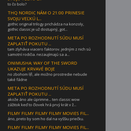
to čo bolo?
THQ NORDIC NÁM O 21:00 PRINESIE
SVOJU VEĽKÚ L...
gothic original trilogy prichádza na konzoly,
gothic classic je už dostupný, got...
META PO ROZHODNUTÍ SÚDU MUSÍ
ZAPLATIŤ POKUTU ...
tam zlyháva viacero faktorov. jedným z nich sú
samotní rodičia. nezaujímajú sa a...
ONIMUSHA: WAY OF THE SWORD
UKAZUJE KRVAVÉ BOJE
no zbohom 🤣, ale možno prostredie nebude
také fádne
META PO ROZHODNUTÍ SÚDU MUSÍ
ZAPLATIŤ POKUTU ...
akože áno ale úprimne... ten classic wow
zážitok keď to človek hrá prvý krát v ž...
FILMY FILMY FILMY FILMY MOVIES FIL...
áno, preto by som ho dal na vyššiu priečku.
FILMY FILMY FILMY FILMY MOVIES FIL...