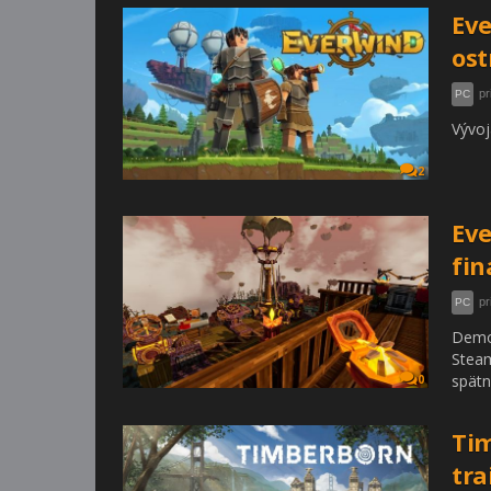
Eve
ost
pr
PC
Vývoj
2
Eve
fin
pr
PC
Demo
Steam
spätn
0
Tim
tra