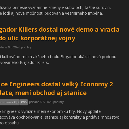
lizácia prinesie významné zmeny v súbojoch, ťažbe surovín,
e lodí aj nové možnosti budovania vesmírneho impéria.
gador Killers dostal nové demo a vracia
do ulíc korporátnej vojny
idané 9.5.2026 pod hry
i kultového mech akčného titulu Brigador ukázali novú podobu
avovaného Brigador Killers.
ce Engineers dostal veľký Economy 2
ate, mení obchod aj stanice
pridané 5.5.2026 pod hry
ox Series X|S
PS5
 Engineers výrazne mení ekonomiku hry. Nový update
acováva obchodovanie, stanice aj kontrakty a pridáva množstvo
ho obsahu.