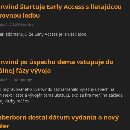
rwind štartuje Early Access s lietajúcou
rovnou loďou
idané 17.3.2026 pod hry
ári zdôrazňujú, že Early Access je len začiatok.
rwind po úspechu dema vstupuje do
álnej fázy vývoja
idané 7.2.2026 pod hry
 pripravovaného Everwindu zaznamenalo výrazný úspech na
 Next Feste a vývojári teraz ukazujú, ako sa hra mení na základe
ej väzby hráčov.
berborn dostal dátum vydania a nový
iler