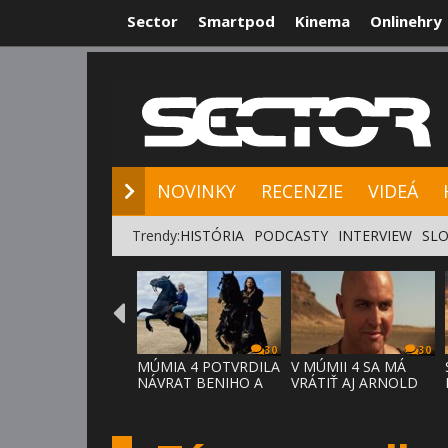
Sector
Smartpod
Kinema
Onlinehry
NOVINKY
RE
NOVINKY
RECENZIE
VIDEÁ
Trendy:
HISTÓRIA
PODCASTY
INTERVIEW
SLO
30
30
MÚMIA 4 POTVRDILA
V MÚMII 4 SA MÁ
NÁVRAT BENIHO A
VRÁTIŤ AJ ARNOLD
ARDETHA
VOSLOO AK