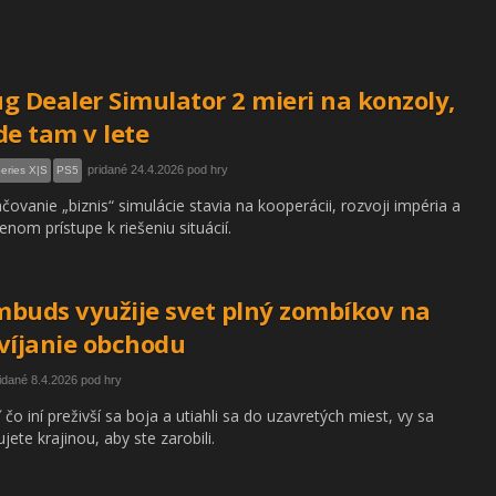
g Dealer Simulator 2 mieri na konzoly,
de tam v lete
pridané 24.4.2026 pod hry
eries X|S
PS5
čovanie „biznis“ simulácie stavia na kooperácii, rozvoji impéria a
enom prístupe k riešeniu situácií.
buds využije svet plný zombíkov na
víjanie obchodu
idané 8.4.2026 pod hry
ľ čo iní preživší sa boja a utiahli sa do uzavretých miest, vy sa
ujete krajinou, aby ste zarobili.