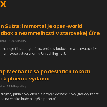
ox
in Sutra: Immortal je open-world
dbox o nesmrteľnosti v starovekej Číne
idané 2.8.2026 pod hry
ombinuje čínsku mytológiu, prežitie, budovanie a kultiváciu síl v
ahlom svete vytvorenom v Unreal Engine 5.
ap Mechanic sa po desiatich rokoch
ži k plnému vydaniu
idané 7.7.2026 pod hry
rejme, pridá nový obsah a navyše dostane nový grafický kabát,
 sa na všetko bude aj lepšie pozerať.