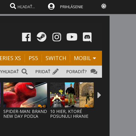
PRIHLÁSENIE
ERIES XS
PS5
SWITCH
MOBIL
VYHĽADAŤ
PRIDAŤ
PORADIŤ?
43
28
SPIDER-MAN: BRAND
10 HIER, KTORÉ
NEW DAY PODĽA
POSUNULI HRANIE
ODHADOV OT
VPRED