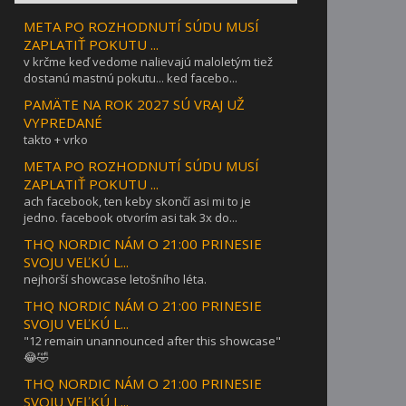
META PO ROZHODNUTÍ SÚDU MUSÍ
ZAPLATIŤ POKUTU ...
v krčme keď vedome nalievajú maloletým tiež
dostanú mastnú pokutu... ked facebo...
PAMÄTE NA ROK 2027 SÚ VRAJ UŽ
VYPREDANÉ
takto + vrko
META PO ROZHODNUTÍ SÚDU MUSÍ
ZAPLATIŤ POKUTU ...
ach facebook, ten keby skončí asi mi to je
jedno. facebook otvorím asi tak 3x do...
THQ NORDIC NÁM O 21:00 PRINESIE
SVOJU VEĽKÚ L...
nejhorší showcase letošního léta.
THQ NORDIC NÁM O 21:00 PRINESIE
SVOJU VEĽKÚ L...
"12 remain unannounced after this showcase"
😂🤣
THQ NORDIC NÁM O 21:00 PRINESIE
SVOJU VEĽKÚ L...