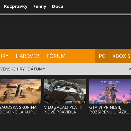
Rozprávky
Funny
Docu
CENZIE
VIDEÁ
HARDVÉR
FÓRUM
HRY
HARDVÉR
FÓRUM
PC
XBOX S
VENSKÉ HRY
DÁTUMY
48
49
97
SAUDSKÁ SKUPINA
V EÚ ZAČALI PLATIŤ
GTA VI PRINESIE
DOKONČILA KÚPU
NOVÉ PRAVIDLÁ
ROZŠÍRENÚ UKÁŽKU
EA ZA 55 MI
PRÁVA NA
NA NETFLI