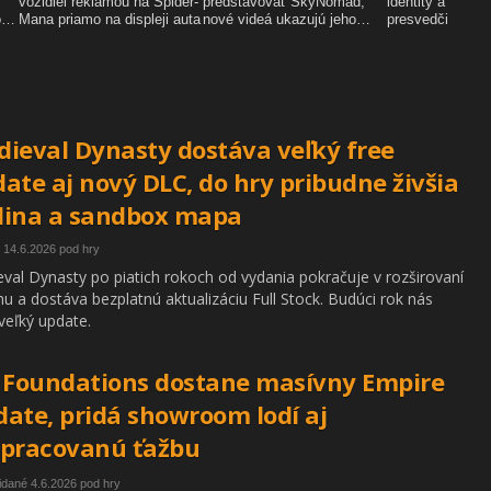
ieval Dynasty dostáva veľký free
ate aj nový DLC, do hry pribudne živšia
dina a sandbox mapa
 14.6.2026 pod hry
val Dynasty po piatich rokoch od vydania pokračuje v rozširovaní
u a dostáva bezplatnú aktualizáciu Full Stock. Budúci rok nás
veľký update.
 Foundations dostane masívny Empire
ate, pridá showroom lodí aj
epracovanú ťažbu
idané 4.6.2026 pod hry