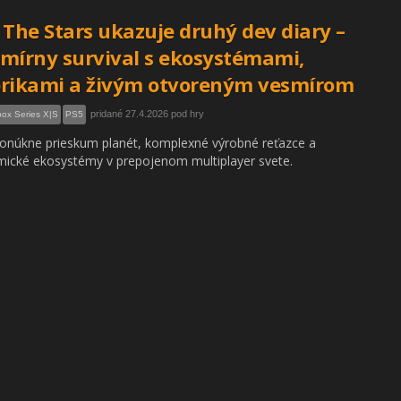
 The Stars ukazuje druhý dev diary –
mírny survival s ekosystémami,
rikami a živým otvoreným vesmírom
pridané 27.4.2026 pod hry
ox Series X|S
PS5
onúkne prieskum planét, komplexné výrobné reťazce a
ické ekosystémy v prepojenom multiplayer svete.