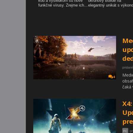
Med
upd
de
pridané
Medie
4
obsah
čaká 
X4:
Upd
pr
pr
PC