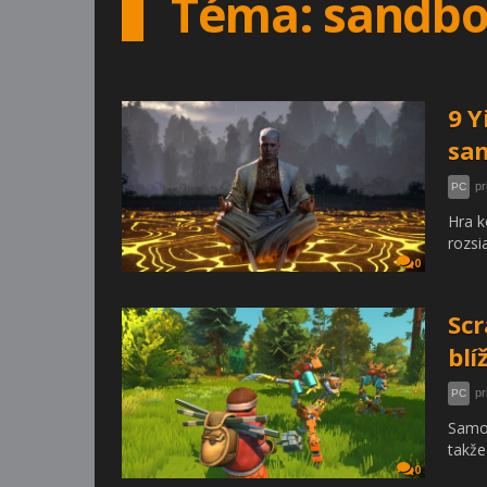
Téma: sandb
9 Y
san
pr
PC
Hra k
rozsi
0
Scr
blí
pr
PC
Samoz
takže
0