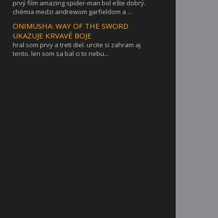
prvý film amazing spider-man bol ešte dobrý.
chémia medzi andrewom garfieldom a ...
ONIMUSHA: WAY OF THE SWORD
UKAZUJE KRVAVÉ BOJE
hral som prvy a treti diel. urcite si zahram aj
tento. len som sa bal ci to nebu...