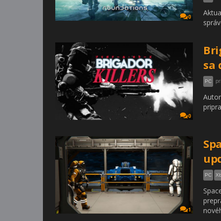
Aktua
0
správ
Bri
sa 
pr
PC
Autor
pripr
0
Spa
upd
PC
Xb
Space
prepr
nové
1