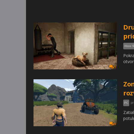
Dru
prí
Xbox S
Pokra
otvor
1
Zom
roz
pr
PC
Zatia
potul
0