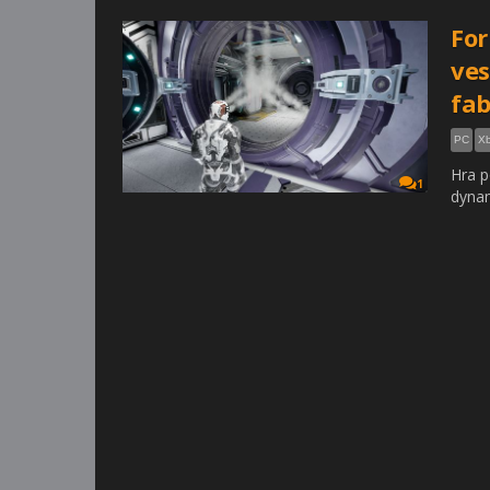
For
ves
fab
PC
Xb
Hra p
1
dynam