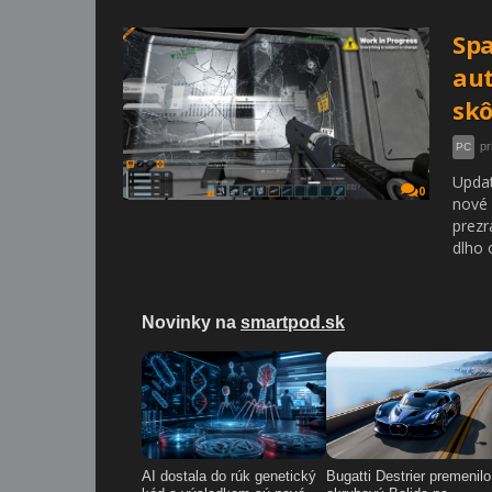
Spa
aut
skô
pr
PC
Updat
0
nové 
prezr
dlho 