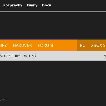
Rozprávky
Funny
Docu
CENZIE
VIDEÁ
HARDVÉR
FÓRUM
HRY
HARDVÉR
FÓRUM
PC
XBOX S
VENSKÉ HRY
DÁTUMY
2105