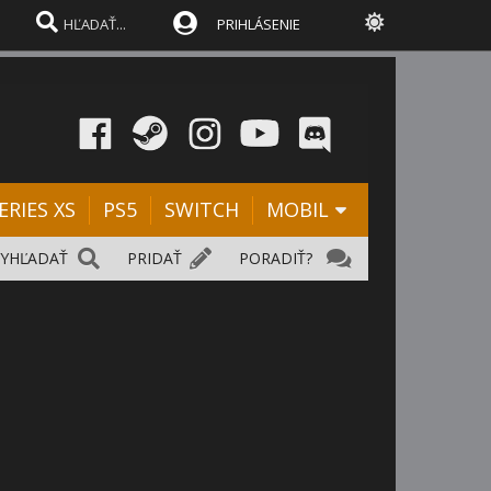
PRIHLÁSENIE
ERIES XS
PS5
SWITCH
MOBIL
VYHĽADAŤ
PRIDAŤ
PORADIŤ?