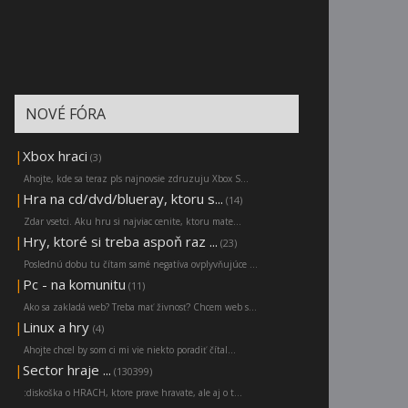
NOVÉ FÓRA
|
Xbox hraci
(3)
Ahojte, kde sa teraz pls najnovsie zdruzuju Xbox S...
|
Hra na cd/dvd/blueray, ktoru s...
(14)
Zdar vsetci. Aku hru si najviac cenite, ktoru mate...
|
Hry, ktoré si treba aspoň raz ...
(23)
Poslednú dobu tu čítam samé negatíva ovplyvňujúce ...
|
Pc - na komunitu
(11)
Ako sa zakladá web? Treba mať živnosť? Chcem web s...
|
Linux a hry
(4)
Ahojte chcel by som ci mi vie niekto poradiť čítal...
|
Sector hraje ...
(130399)
:diskoška o HRACH, ktore prave hravate, ale aj o t...