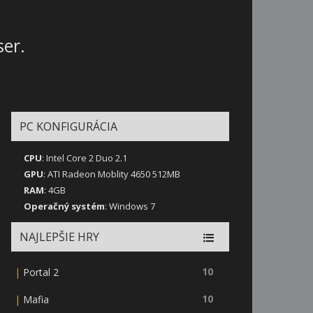
ser.
PC KONFIGURÁCIA
CPU
: Intel Core 2 Duo 2.1
GPU
: ATI Radeon Moblity 4650 512MB
RAM
: 4GB
Operačný systém
: Windows 7
NAJLEPŠIE HRY
|
10
Portal 2
|
10
Mafia