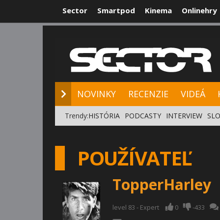
Sector
Smartpod
Kinema
Onlinehry
NOVINKY
RE
NOVINKY
RECENZIE
VIDEÁ
Trendy:
HISTÓRIA
PODCASTY
INTERVIEW
SLO
POUŽÍVATEĽ
TopperHarley
level 83 - Expert
0
-433