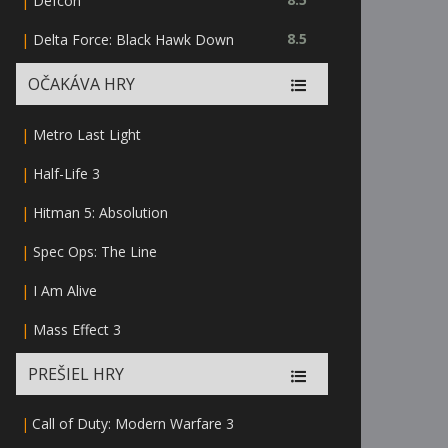
|
Defcon
|
8.5
Delta Force: Black Hawk Down
OČAKÁVA HRY
|
Metro Last Light
|
Half-Life 3
|
Hitman 5: Absolution
|
Spec Ops: The Line
|
I Am Alive
|
Mass Effect 3
PREŠIEL HRY
|
Call of Duty: Modern Warfare 3