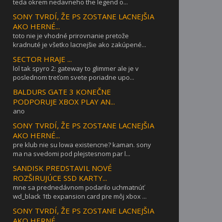
teda okrem nedavneho the legend o...
SONY TVRDÍ, ŽE PS ZOSTANE LACNEJŠIA
AKO HERNÉ...
toto nie je vhodné prirovnanie pretože
kradnuté je všetko lacnejšie ako zakúpené...
SECTOR HRAJE ...
lol tak spyro 2: gateway to glimmer ale je v
poslednom treťom svete poriadne upo...
BALDURS GATE 3 KONEČNE
PODPORUJE XBOX PLAY AN...
ano
SONY TVRDÍ, ŽE PS ZOSTANE LACNEJŠIA
AKO HERNÉ...
pre klub nie su lowa existencne? kaman. sony
ma na svedomi pod plejstesnom par l...
SANDISK PREDSTAVIL NOVÉ
ROZŠIRUJÚCE SSD KARTY...
mne sa prednedávnom podarilo uchmatnúť
wd_black 1tb expansion card pre môj xbox ...
SONY TVRDÍ, ŽE PS ZOSTANE LACNEJŠIA
AKO HERNÉ...