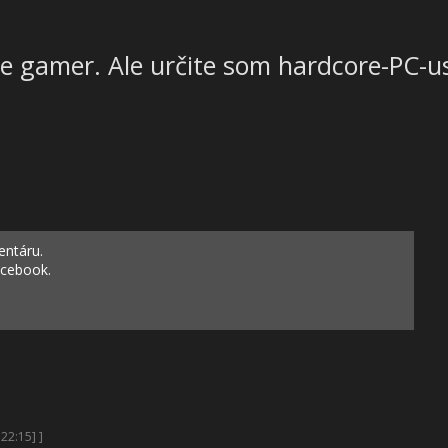
e gamer. Ale určite som hardcore-PC-u
entáru.
acebook.
22:15] ]