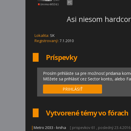
PC
(mimo 4453 d.)
Asi niesom hardcor
Lokalita:
SK
Registrovaný:
7.1.2010
Príspevky
Prosím prihláste sa pre možnosť pridania kom
Môžete sa prihlásiť cez Sector konto, alebo F
PRIHLÁSIŤ
Vytvorené témy vo fórach
|
Metro 2033 - kniha
[ prispevkov 61 , posledný 23.4.2016 