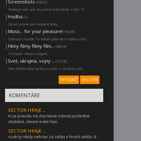
|
Screenshots
(66962)
Vkladajte sem vaše zaujímavé screenshoty z hier. O...
|
Hudba
(2)
Fórum určené pre hudobné témy...
|
Music... for your pleasure!
(18298)
Diskusia o hudbe. Tu môžete písať akú hudbu a inte...
|
Filmy filmy filmy film...
(48834)
O filmoch. Hádam chápete....
|
Svet, ukrajina, vojny ...
(57078)
Sem môžete dávať správy zo sveta, o Ukrajine a ďal...
VYTVORIŤ
VIAC FÓR
KOMENTÁRE
SECTOR HRAJE ...
to je pravda. nic ma nevie oslovit posledne
obdobie, okrem indie hier.
SECTOR HRAJE ...
vsak ty nikdy nehras za zeldu v hrach zelda :d