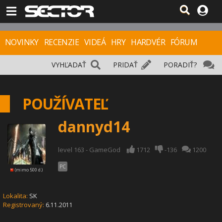
NOVINKY
RECENZIE
VIDEÁ
HRY
HARDVÉR
FÓRUM
VYHĽADAŤ
PRIDAŤ
PORADIŤ?
POUŽÍVATEĽ
dannyd14
level 163 - GameGod
1712
-136
1200
PC
(mimo 500 d.)
Lokalita:
SK
Registrovaný:
6.11.2011