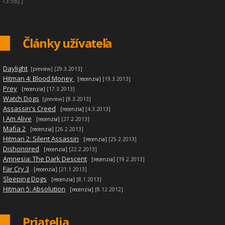
13:58] ]
Články užívateľa
|
Daylight
[preview]
[29.3.2013]
|
Hitman 4: Blood Money
[recenzia]
[19.3.2013]
|
Prey
[recenzia]
[17.3.2013]
|
Watch Dogs
[preview]
[8.3.2013]
|
Assassin's Creed
[recenzia]
[4.3.2013]
|
I Am Alive
[recenzia]
[27.2.2013]
|
Mafia 2
[recenzia]
[26.2.2013]
|
Hitman 2: Silent Assassin
[recenzia]
[25.2.2013]
|
Dishonored
[recenzia]
[22.2.2013]
|
Amnesia: The Dark Descent
[recenzia]
[19.2.2013]
|
Far Cry 3
[recenzia]
[21.1.2013]
|
Sleeping Dogs
[recenzia]
[8.1.2013]
|
Hitman 5: Absolution
[recenzia]
[8.12.2012]
Priatelia