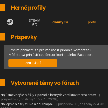
Herné profily
STEAM
danny84
profil
(PC)
Príspevky
Prosím prihláste sa pre možnosť pridania komentáru.
Môžete sa prihlásiť cez Sector konto, alebo Facebook.
PRIHLÁSIŤ
Vytvorené témy vo fórach
|
Najúsmevnejšie hlášky z pozadia herných verdiktov recenzentov
[
prispevkov 7 , posledný 13.5.2013 20:29] ]
|
Najlepšie hlášky z Dva a pol chlapa?
[ prispevkov 30 , posledný 27.4.2013