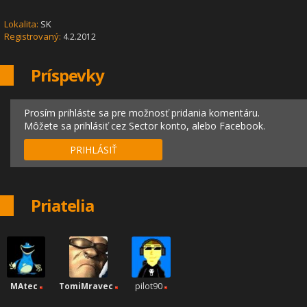
Lokalita:
SK
Registrovaný:
4.2.2012
Príspevky
Prosím prihláste sa pre možnosť pridania komentáru.
Môžete sa prihlásiť cez Sector konto, alebo Facebook.
PRIHLÁSIŤ
Priatelia
MAtec
TomiMravec
pilot90