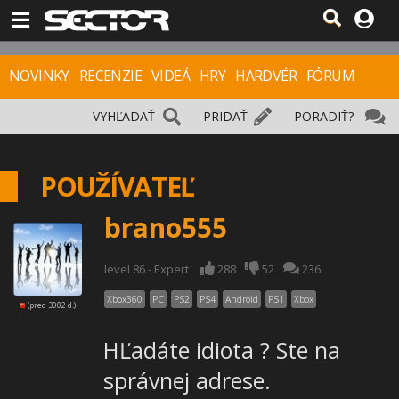
NOVINKY
RECENZIE
VIDEÁ
HRY
HARDVÉR
FÓRUM
VYHĽADAŤ
PRIDAŤ
PORADIŤ?
POUŽÍVATEĽ
brano555
level 86 - Expert
288
52
236
Xbox360
PC
PS2
PS4
Android
PS1
Xbox
(pred 3002 d.)
HĽadáte idiota ? Ste na
správnej adrese.