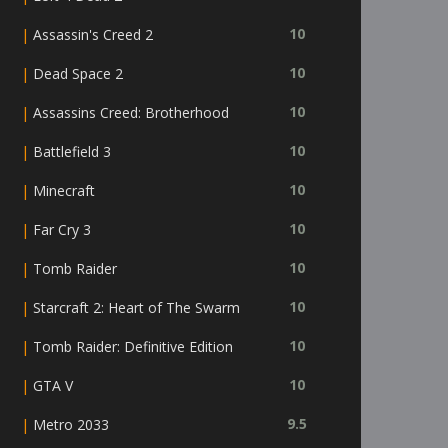
|
10
Assassin's Creed 2
|
10
Dead Space 2
|
10
Assassins Creed: Brotherhood
|
10
Battlefield 3
|
10
Minecraft
|
10
Far Cry 3
|
10
Tomb Raider
|
10
Starcraft 2: Heart of The Swarm
|
10
Tomb Raider: Definitive Edition
|
10
GTA V
|
9.5
Metro 2033