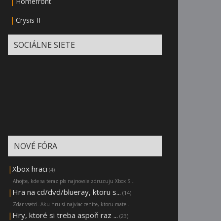
|
Homefront
|
Crysis II
SOCIÁLNE SIETE
NOVÉ FÓRA
|
Xbox hraci
(4)
Ahojte, kde sa teraz pls najnovsie zdruzuju Xbox S...
|
Hra na cd/dvd/blueray, ktoru s...
(14)
Zdar vsetci. Aku hru si najviac cenite, ktoru mate...
|
Hry, ktoré si treba aspoň raz ...
(23)