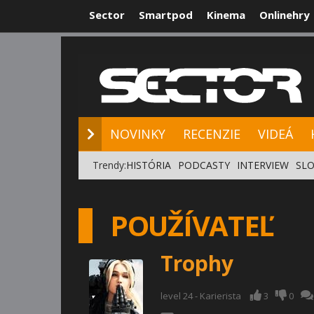
Sector
Smartpod
Kinema
Onlinehry
NOVINKY
RE
NOVINKY
RECENZIE
VIDEÁ
Trendy:
HISTÓRIA
PODCASTY
INTERVIEW
SLO
POUŽÍVATEĽ
Trophy
level 24 - Karierista
3
0