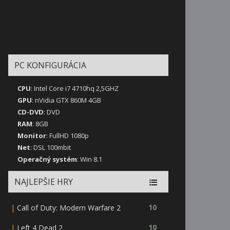
PC KONFIGURÁCIA
CPU
: Intel Core i7 4710hq 2,5GHZ
GPU
: nVidia GTX 860M 4GB
CD-DVD
: DVD
RAM
: 8GB
Monitor
: FullHD 1080p
Net
: DSL 100mbit
Operačný systém
: Win 8.1
NAJLEPŠIE HRY
|
10
Call of Duty: Modern Warfare 2
|
10
Left 4 Dead 2