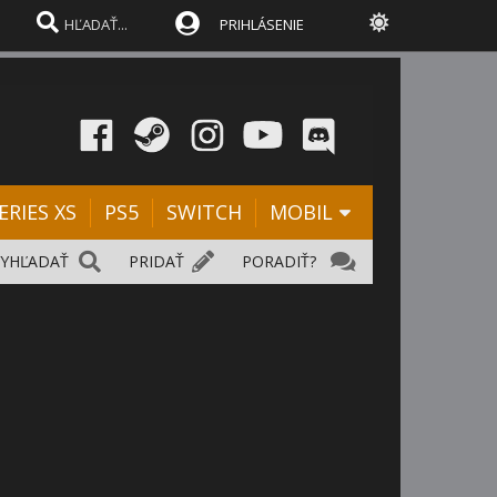
PRIHLÁSENIE
ERIES XS
PS5
SWITCH
MOBIL
VYHĽADAŤ
PRIDAŤ
PORADIŤ?