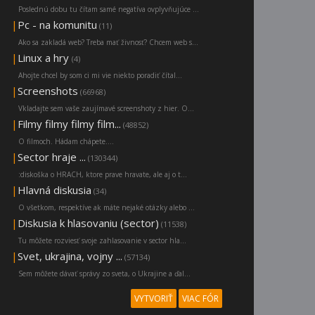
Poslednú dobu tu čítam samé negatíva ovplyvňujúce ...
|
Pc - na komunitu
(11)
Ako sa zakladá web? Treba mať živnosť? Chcem web s...
|
Linux a hry
(4)
Ahojte chcel by som ci mi vie niekto poradiť čítal...
|
Screenshots
(66968)
Vkladajte sem vaše zaujímavé screenshoty z hier. O...
|
Filmy filmy filmy film...
(48852)
O filmoch. Hádam chápete....
|
Sector hraje ...
(130344)
:diskoška o HRACH, ktore prave hravate, ale aj o t...
|
Hlavná diskusia
(34)
O všetkom, respektíve ak máte nejaké otázky alebo ...
|
Diskusia k hlasovaniu (sector)
(11538)
Tu môžete rozviesť svoje zahlasovanie v sector hla...
|
Svet, ukrajina, vojny ...
(57134)
Sem môžete dávať správy zo sveta, o Ukrajine a ďal...
VYTVORIŤ
VIAC FÓR