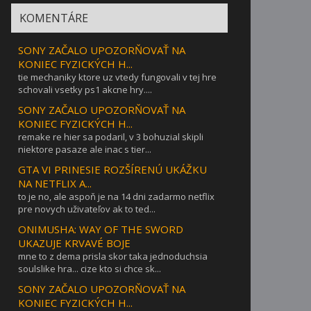
KOMENTÁRE
SONY ZAČALO UPOZORŇOVAŤ NA
KONIEC FYZICKÝCH H...
tie mechaniky ktore uz vtedy fungovali v tej hre
schovali vsetky ps1 akcne hry....
SONY ZAČALO UPOZORŇOVAŤ NA
KONIEC FYZICKÝCH H...
remake re hier sa podaril, v 3 bohuzial skipli
niektore pasaze ale inac s tier...
GTA VI PRINESIE ROZŠÍRENÚ UKÁŽKU
NA NETFLIX A...
to je no, ale aspoň je na 14 dni zadarmo netflix
pre novych uživateľov ak to ted...
ONIMUSHA: WAY OF THE SWORD
UKAZUJE KRVAVÉ BOJE
mne to z dema prisla skor taka jednoduchsia
soulslike hra... cize kto si chce sk...
SONY ZAČALO UPOZORŇOVAŤ NA
KONIEC FYZICKÝCH H...