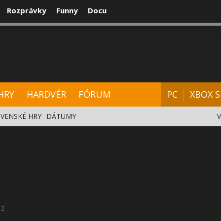
Rozprávky
Funny
Docu
CENZIE
VIDEÁ
HARDVÉR
FÓRUM
HRY
HARDVÉR
FÓRUM
PC
XBOX S
VENSKÉ HRY
DÁTUMY
2