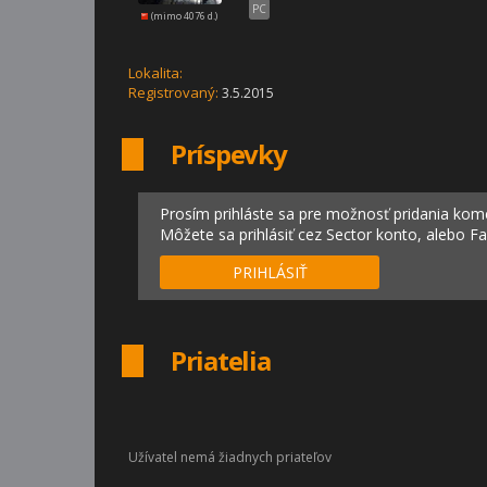
PC
(mimo 4076 d.)
Lokalita:
Registrovaný:
3.5.2015
Príspevky
Prosím prihláste sa pre možnosť pridania kom
Môžete sa prihlásiť cez Sector konto, alebo F
PRIHLÁSIŤ
Priatelia
Užívatel nemá žiadnych priateľov