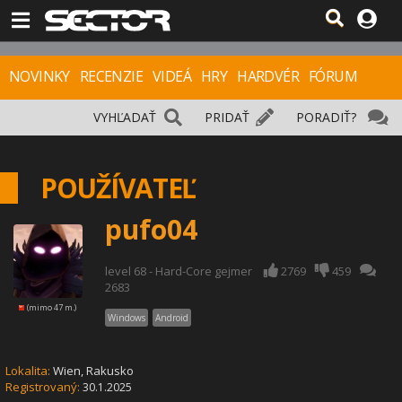
NOVINKY
RECENZIE
VIDEÁ
HRY
HARDVÉR
FÓRUM
VYHĽADAŤ
PRIDAŤ
PORADIŤ?
POUŽÍVATEĽ
pufo04
level 68 - Hard-Core gejmer
2769
459
2683
(mimo 47 m.)
Windows
Android
Lokalita:
Wien,
Rakusko
Registrovaný:
30.1.2025