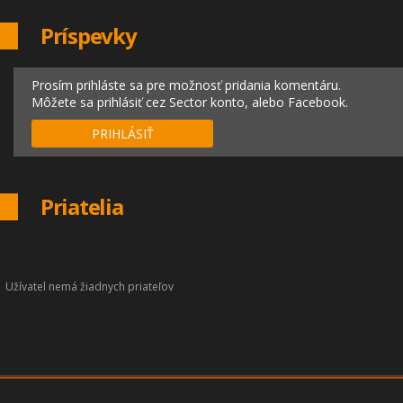
Príspevky
Prosím prihláste sa pre možnosť pridania komentáru.
Môžete sa prihlásiť cez Sector konto, alebo Facebook.
PRIHLÁSIŤ
Priatelia
Užívatel nemá žiadnych priateľov