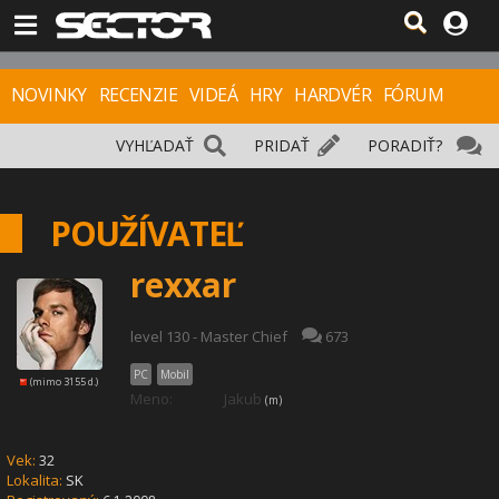
NOVINKY
RECENZIE
VIDEÁ
HRY
HARDVÉR
FÓRUM
VYHĽADAŤ
PRIDAŤ
PORADIŤ?
POUŽÍVATEĽ
rexxar
level 130 - Master Chief
673
PC
Mobil
(mimo 3155 d.)
Meno:
Jakub
(m)
Vek:
32
Lokalita:
SK