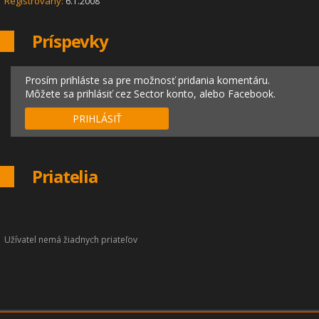
Registrovaný:
6.1.2008
Príspevky
Prosím prihláste sa pre možnosť pridania komentáru.
Môžete sa prihlásiť cez Sector konto, alebo Facebook.
PRIHLÁSIŤ
Priatelia
Užívatel nemá žiadnych priateľov