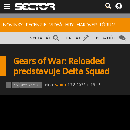
NOVINKY
RECENZIE
VIDEÁ
HRY
HARDVÉR
FÓRUM
VYHĽADAŤ
PRIDAŤ
PORADIŤ?
Gears of War: Reloaded
predstavuje Delta Squad
pridal
saver
13.8.2025 o 19:13
PC
PS5
Xbox Series X|S