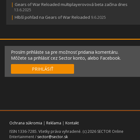
|
Gears of War Reloaded multiplayerovová beta začína dnes
13.6.2025
|
Hlbší pohľad na Gears of War Reloaded
9.6.2025
Prosím prihláste sa pre možnosť pridania komentáru.
Môžete sa prihlásiť cez Sector konto, alebo Facebook.
PRIHLÁSIŤ
Ochrana súkromia
|
Reklama
|
Kontakt
ISSN 1336-7285. Všetky práva vyhradené. (c) 2026 SECTOR Online
Entertainment /
sector@sector.sk