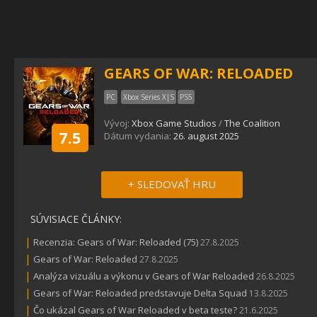
GEARS OF WAR: RELOADED
PC
Xbox Series X|S
PS5
Vývoj:
Xbox Game Studios
/
The Coalition
7.5
Dátum vydania:
26. august 2025
+ SLEDOVAŤ HRU
SÚVISIACE ČLÁNKY:
|
Recenzia: Gears of War: Reloaded (75)
27.8.2025
|
Gears of War: Reloaded
27.8.2025
|
Analýza vizuálu a výkonu v Gears of War Reloaded
26.8.2025
|
Gears of War: Reloaded predstavuje Delta Squad
13.8.2025
|
Čo ukázal Gears of War Reloaded v beta teste?
21.6.2025