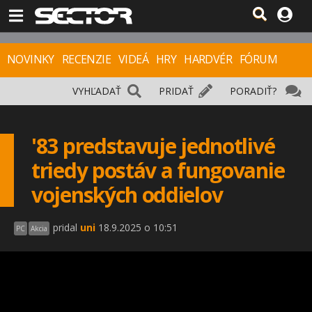
NOVINKY
RECENZIE
VIDEÁ
HRY
HARDVÉR
FÓRUM
VYHĽADAŤ
PRIDAŤ
PORADIŤ?
'83 predstavuje jednotlivé
triedy postáv a fungovanie
vojenských oddielov
pridal
uni
18.9.2025 o 10:51
PC
Akcia