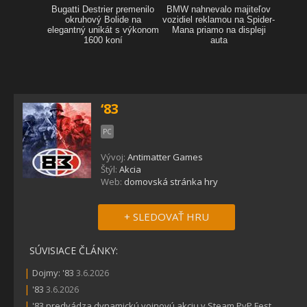
‘83
PC
Vývoj:
Antimatter Games
Štýl:
Akcia
Web:
domovská stránka hry
+ SLEDOVAŤ HRU
SÚVISIACE ČLÁNKY:
|
Dojmy: '83
3.6.2026
|
'83
3.6.2026
|
'83 predvádza dynamickú vojnovú akciu v Steam PvP Fest