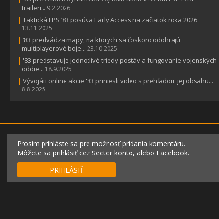
traileri...
9.2.2026
|
Taktická FPS ’83 posúva Early Access na začiatok roka 2026
13.11.2025
|
‘83 predvádza mapy, na ktorých sa čoskoro odohrajú
multiplayerové boje...
23.10.2025
|
'83 predstavuje jednotlivé triedy postáv a fungovanie vojenských
oddie...
18.9.2025
|
Vývojári online akcie '83 priniesli video s prehľadom jej obsahu...
8.8.2025
Prosím prihláste sa pre možnosť pridania komentáru.
Môžete sa prihlásiť cez Sector konto, alebo Facebook.
PRIHLÁSIŤ