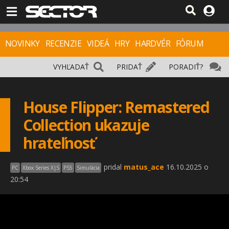
NOVINKY
RECENZIE
VIDEÁ
HRY
HARDVÉR
FÓRUM
VYHĽADAŤ
PRIDAŤ
PORADIŤ?
House Flipper: Remastered
Collection ukazuje
hrateľnosť
pridal
matus_ace
16.10.2025 o
PC
Xbox Series X|S
PS5
Simulácia
20:54