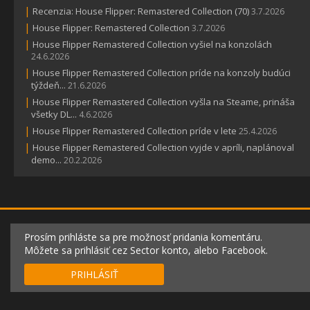
|
Recenzia: House Flipper: Remastered Collection (70)
3.7.2026
|
House Flipper: Remastered Collection
3.7.2026
|
House Flipper Remastered Collection vyšiel na konzolách
24.6.2026
|
House Flipper Remastered Collection príde na konzoly budúci
týždeň...
21.6.2026
|
House Flipper Remastered Collection vyšla na Steame, prináša
všetky DL...
4.6.2026
|
House Flipper Remastered Collection príde v lete
25.4.2026
|
House Flipper Remastered Collection vyjde v apríli, naplánoval
demo...
20.2.2026
Prosím prihláste sa pre možnosť pridania komentáru.
Môžete sa prihlásiť cez Sector konto, alebo Facebook.
PRIHLÁSIŤ