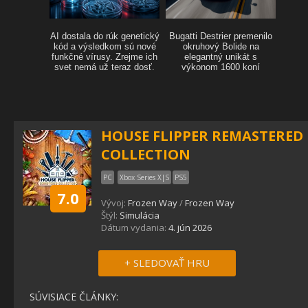
HOUSE FLIPPER REMASTERED
COLLECTION
PC
Xbox Series X|S
PS5
7.0
Vývoj:
Frozen Way
/
Frozen Way
Štýl:
Simulácia
Dátum vydania:
4. jún 2026
+ SLEDOVAŤ HRU
SÚVISIACE ČLÁNKY: