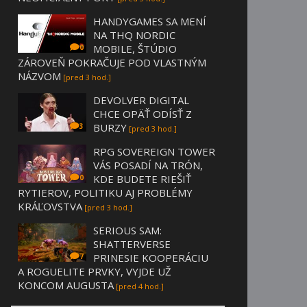
HANDYGAMES SA MENÍ
NA THQ NORDIC
MOBILE, ŠTÚDIO
0
ZÁROVEŇ POKRAČUJE POD VLASTNÝM
NÁZVOM
[pred 3 hod.]
DEVOLVER DIGITAL
CHCE OPÄŤ ODÍSŤ Z
BURZY
3
[pred 3 hod.]
RPG SOVEREIGN TOWER
VÁS POSADÍ NA TRÓN,
KDE BUDETE RIEŠIŤ
0
RYTIEROV, POLITIKU AJ PROBLÉMY
KRÁĽOVSTVA
[pred 3 hod.]
SERIOUS SAM:
SHATTERVERSE
PRINESIE KOOPERÁCIU
7
A ROGUELITE PRVKY, VYJDE UŽ
KONCOM AUGUSTA
[pred 4 hod.]