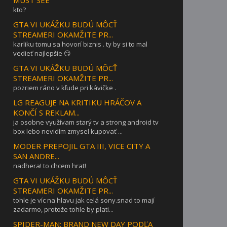
MUST SEE
kto?
GTA VI UKÁŽKU BUDÚ MÔCŤ
STREAMERI OKAMŽITE PR...
karliku tomu sa hovorí biznis . ty by si to mal
vedieť najlepšie 😏
GTA VI UKÁŽKU BUDÚ MÔCŤ
STREAMERI OKAMŽITE PR...
pozriem ráno v kľude pri kávičke .
LG REAGUJE NA KRITIKU HRÁČOV A
KONČÍ S REKLAM...
ja osobne využívam starý tv a strong android tv
box lebo nevidím zmysel kupovať ...
MODER PREPOJIL GTA III, VICE CITY A
SAN ANDRE...
nadhera! to chcem hrat!
GTA VI UKÁŽKU BUDÚ MÔCŤ
STREAMERI OKAMŽITE PR...
tohle je víc na hlavu jak celá sony.snad to mají
zadarmo, protože tohle by plati...
SPIDER-MAN: BRAND NEW DAY PODĽA