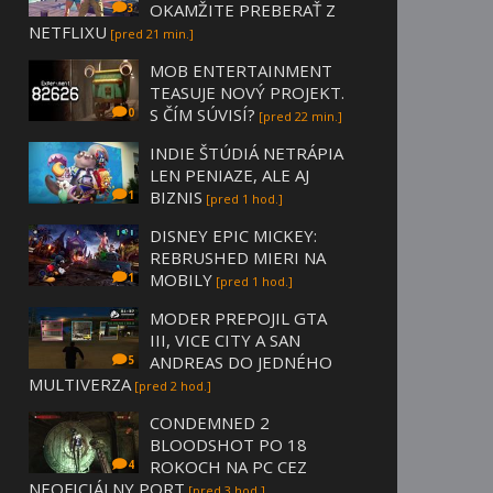
OKAMŽITE PREBERAŤ Z
3
NETFLIXU
[pred 21 min.]
MOB ENTERTAINMENT
TEASUJE NOVÝ PROJEKT.
S ČÍM SÚVISÍ?
0
[pred 22 min.]
INDIE ŠTÚDIÁ NETRÁPIA
LEN PENIAZE, ALE AJ
BIZNIS
1
[pred 1 hod.]
DISNEY EPIC MICKEY:
REBRUSHED MIERI NA
MOBILY
1
[pred 1 hod.]
MODER PREPOJIL GTA
III, VICE CITY A SAN
ANDREAS DO JEDNÉHO
5
MULTIVERZA
[pred 2 hod.]
CONDEMNED 2
BLOODSHOT PO 18
ROKOCH NA PC CEZ
4
NEOFICIÁLNY PORT
[pred 3 hod.]