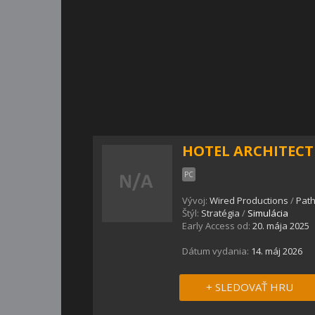
HOTEL ARCHITECT
PC
Vývoj:
Wired Productions
/
Path
Štýl:
Stratégia
/
Simulácia
Early Access od:
20. mája 2025
Dátum vydania:
14. máj 2026
+ SLEDOVAŤ HRU