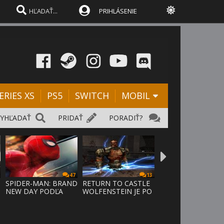
PRIHLÁSENIE
ERIES XS
PS5
SWITCH
MOBIL
VYHĽADAŤ
PRIDAŤ
PORADIŤ?
47
13
SPIDER-MAN: BRAND
RETURN TO CASTLE
NEW DAY PODĽA
WOLFENSTEIN JE PO
ODHADOV OT
24 ROKO