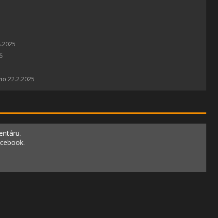
8.2025
5
emo
22.2.2025
entáru.
acebook.