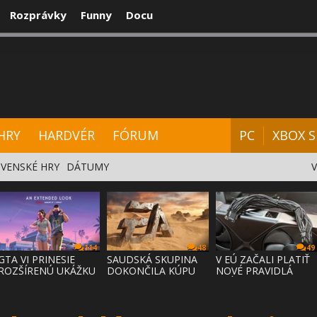
Rozprávky
Funny
Docu
CENZIE
VIDEÁ
HARDVÉR
FÓRUM
HRY
HARDVÉR
FÓRUM
PC
XBOX S
VENSKÉ HRY
DÁTUMY
114
48
49
GTA VI PRINESIE
SAUDSKÁ SKUPINA
V EÚ ZAČALI PLATIŤ
ROZŠÍRENÚ UKÁŽKU
DOKONČILA KÚPU
NOVÉ PRAVIDLÁ
NA NETFLI
EA ZA 55 MI
PRÁVA NA