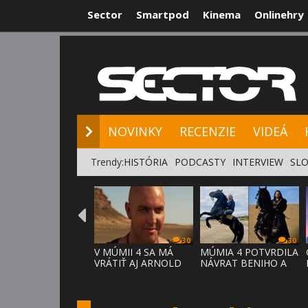
Sector
Smartpod
Kinema
Onlinehry
NOVINKY
RE
NOVINKY
RECENZIE
VIDEÁ
Trendy:
HISTÓRIA
PODCASTY
INTERVIEW
SLO
30
30
V MÚMII 4 SA MÁ
MÚMIA 4 POTVRDILA
VRÁTIŤ AJ ARNOLD
NÁVRAT BENIHO A
VOSLOO AK
ARDETHA