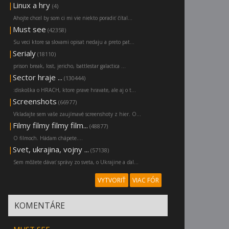
|
Linux a hry
(4)
Ahojte chcel by som ci mi vie niekto poradiť čítal...
|
Must see
(42358)
Su veci ktore sa slovami opisat nedaju a preto pat...
|
Serialy
(18110)
prison break, lost, jericho, battlestar galactica ...
|
Sector hraje ...
(130444)
:diskoška o HRACH, ktore prave hravate, ale aj o t...
|
Screenshots
(66977)
Vkladajte sem vaše zaujímavé screenshoty z hier. O...
|
Filmy filmy filmy film...
(48877)
O filmoch. Hádam chápete....
|
Svet, ukrajina, vojny ...
(57138)
Sem môžete dávať správy zo sveta, o Ukrajine a ďal...
VYTVORIŤ
VIAC FÓR
KOMENTÁRE