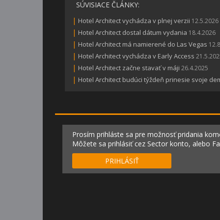
SÚVISIACE ČLÁNKY:
|
Hotel Architect vychádza v plnej verzii
12.5.2026
|
Hotel Architect dostal dátum vydania
18.4.2026
|
Hotel Architect má namierené do Las Vegas
12.
|
Hotel Architect vychádza v Early Access
21.5.202
|
Hotel Architect začne stavať v máji
26.4.2025
|
Hotel Architect budúci týždeň prinesie svoje d
Prosím prihláste sa pre možnosť pridania kom
Môžete sa prihlásiť cez Sector konto, alebo F
PRIHLÁSIŤ