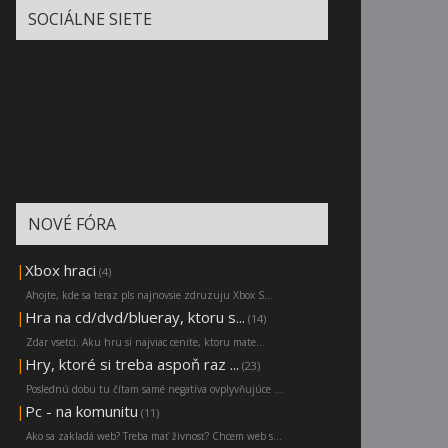
SOCIÁLNE SIETE
NOVÉ FÓRA
|
Xbox hraci
(4)
Ahojte, kde sa teraz pls najnovsie zdruzuju Xbox S...
|
Hra na cd/dvd/blueray, ktoru s...
(14)
Zdar vsetci. Aku hru si najviac cenite, ktoru mate...
|
Hry, ktoré si treba aspoň raz ...
(23)
Poslednú dobu tu čítam samé negatíva ovplyvňujúce ...
|
Pc - na komunitu
(11)
Ako sa zakladá web? Treba mať živnosť? Chcem web s...