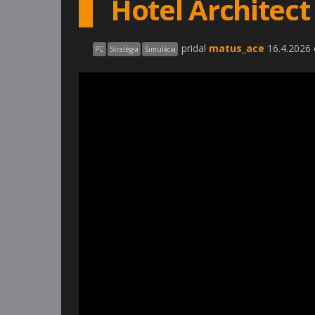
Hotel Architec
pridal
matus_ace
16.4.2026 
PC
Stratégia
Simulácia