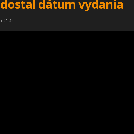
t dostal dátum vydania
o 21:45