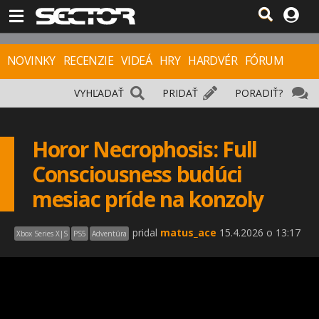
NOVINKY
RECENZIE
VIDEÁ
HRY
HARDVÉR
FÓRUM
VYHĽADAŤ
PRIDAŤ
PORADIŤ?
Horor Necrophosis: Full
Consciousness budúci
mesiac príde na konzoly
pridal
matus_ace
15.4.2026 o 13:17
Xbox Series X|S
PS5
Adventúra