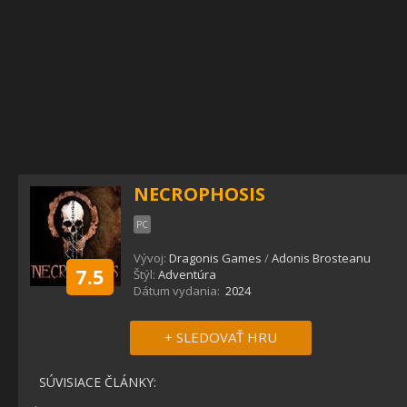
NECROPHOSIS
PC
Vývoj:
Dragonis Games
/
Adonis Brosteanu
7.5
Štýl:
Adventúra
Dátum vydania:
2024
+ SLEDOVAŤ HRU
SÚVISIACE ČLÁNKY: