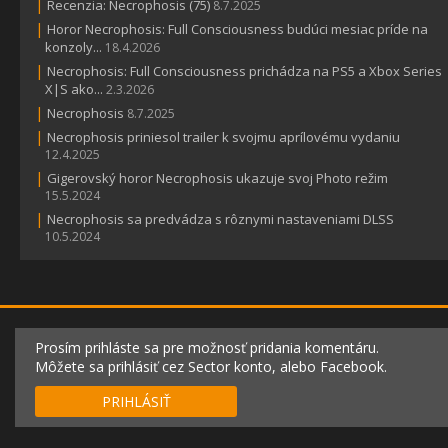
|
Recenzia: Necrophosis (75)
8.7.2025
|
Horor Necrophosis: Full Consciousness budúci mesiac príde na
konzoly...
18.4.2026
|
Necrophosis: Full Consciousness prichádza na PS5 a Xbox Series
X|S ako...
2.3.2026
|
Necrophosis
8.7.2025
|
Necrophosis priniesol trailer k svojmu aprílovému vydaniu
12.4.2025
|
Gigerovský horor Necrophosis ukazuje svoj Photo režim
15.5.2024
|
Necrophosis sa predvádza s rôznymi nastaveniami DLSS
10.5.2024
Prosím prihláste sa pre možnosť pridania komentáru.
Môžete sa prihlásiť cez Sector konto, alebo Facebook.
PRIHLÁSIŤ