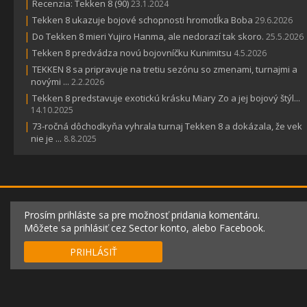
|
Recenzia: Tekken 8 (90)
23.1.2024
|
Tekken 8 ukazuje bojové schopnosti hromotĺka Boba
29.6.2026
|
Do Tekken 8 mieri Yujiro Hanma, ale nedorazí tak skoro.
25.5.2026
|
Tekken 8 predvádza novú bojovníčku Kunimitsu
4.5.2026
|
TEKKEN 8 sa pripravuje na tretiu sezónu so zmenami, turnajmi a
novými ...
2.2.2026
|
Tekken 8 predstavuje exotickú krásku Miary Zo a jej bojový štýl...
14.10.2025
|
73-ročná dôchodkyňa vyhrala turnaj Tekken 8 a dokázala, že vek
nie je ...
8.8.2025
Prosím prihláste sa pre možnosť pridania komentáru.
Môžete sa prihlásiť cez Sector konto, alebo Facebook.
PRIHLÁSIŤ