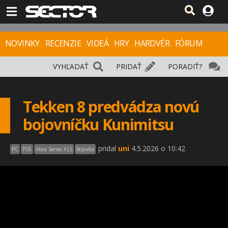
NOVINKY
RECENZIE
VIDEÁ
HRY
HARDVÉR
FÓRUM
VYHĽADAŤ
PRIDAŤ
PORADIŤ?
Tekken 8 predvádza novú
bojovníčku Kunimitsu
pridal
uni
4.5.2026 o 10:42
PC
PS5
Xbox Series X|S
Bojovka