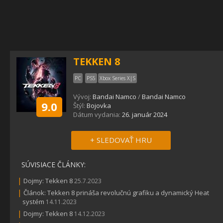
TEKKEN 8
PC
PS5
Xbox Series X|S
Vývoj:
Bandai Namco
/
Bandai Namco
9.0
Štýl:
Bojovka
Dátum vydania:
26. január 2024
+ SLEDOVAŤ HRU
SÚVISIACE ČLÁNKY:
|
Dojmy: Tekken 8
25.7.2023
|
Článok: Tekken 8 prináša revolučnú grafiku a dynamický Heat
systém
14.11.2023
|
Dojmy: Tekken 8
14.12.2023