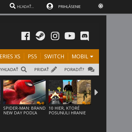
PRIHLÁSENIE
ERIES XS
PS5
SWITCH
MOBIL
VYHĽADAŤ
PRIDAŤ
PORADIŤ?
43
28
SPIDER-MAN: BRAND
10 HIER, KTORÉ
NEW DAY PODĽA
POSUNULI HRANIE
ODHADOV OT
VPRED