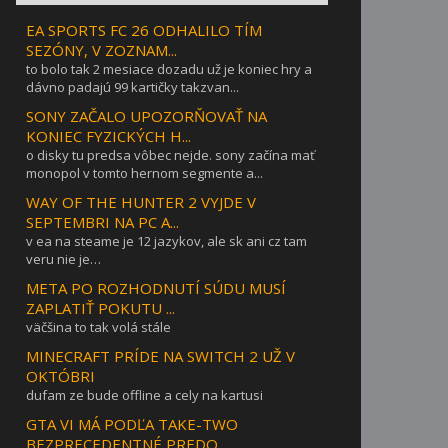
EA SPORTS FC 26 ODHALILO TÍM
SEZÓNY, V ZOZNAM...
to bolo tak 2 mesiace dozadu už je koniec hry a
dávno padajú 99 kartičky takzvan...
SONY ZAČALO UPOZORŇOVAŤ NA
KONIEC FYZICKÝCH H...
o disky tu predsa vôbec nejde. sony začína mať
monopol v tomto hernom segmente a...
WAY OF THE HUNTER 2 VYJDE V
SEPTEMBRI NA PC A...
v ea na steame je 12 jazykov, ale sk ani cz tam
veru nie je…
META PO ROZHODNUTÍ SÚDU MUSÍ
ZAPLATIŤ POKUTU ...
väčšina to tak volá stále
MINECRAFT PRÍDE NA SWITCH 2 UŽ V
OKTÓBRI
dufam ze bude offline a cely na kartusi
GTA VI MÁ PODĽA TAKE-TWO
BEZPRECEDENTNÉ PREDO...