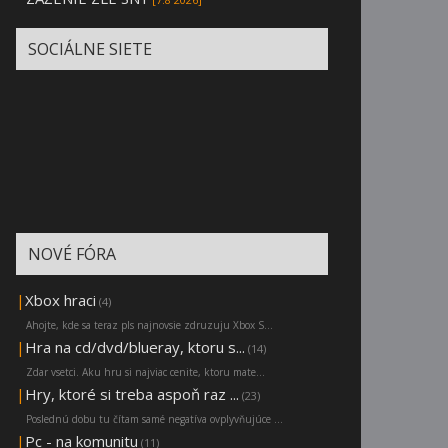
SOCIÁLNE SIETE
NOVÉ FÓRA
|
Xbox hraci
(4)
Ahojte, kde sa teraz pls najnovsie zdruzuju Xbox S...
|
Hra na cd/dvd/blueray, ktoru s...
(14)
Zdar vsetci. Aku hru si najviac cenite, ktoru mate...
|
Hry, ktoré si treba aspoň raz ...
(23)
Poslednú dobu tu čítam samé negatíva ovplyvňujúce ...
|
Pc - na komunitu
(11)