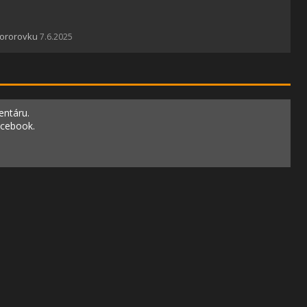
hororovku
7.6.2025
entáru.
acebook.