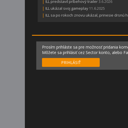
|
ILL predstavil príbehový trailer
3.6.2026
|
ILL ukázal svoj gameplay
11.6.2025
|
ILL sa po rokoch znovu ukázal, prinesie drsnú 
Prosím prihláste sa pre možnosť pridania kom
Môžete sa prihlásiť cez Sector konto, alebo F
PRIHLÁSIŤ