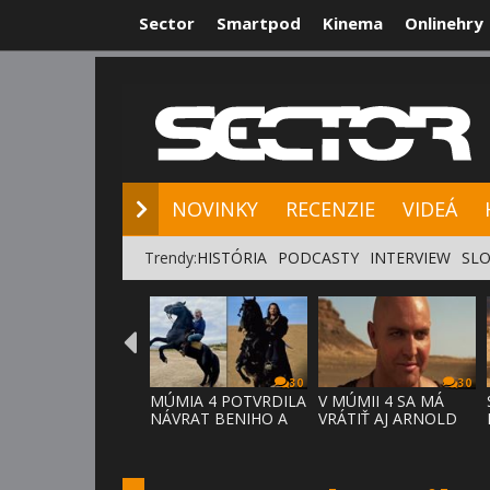
Sector
Smartpod
Kinema
Onlinehry
NOVINKY
RE
NOVINKY
RECENZIE
VIDEÁ
Trendy:
HISTÓRIA
PODCASTY
INTERVIEW
SLO
30
30
MÚMIA 4 POTVRDILA
V MÚMII 4 SA MÁ
NÁVRAT BENIHO A
VRÁTIŤ AJ ARNOLD
ARDETHA
VOSLOO AK