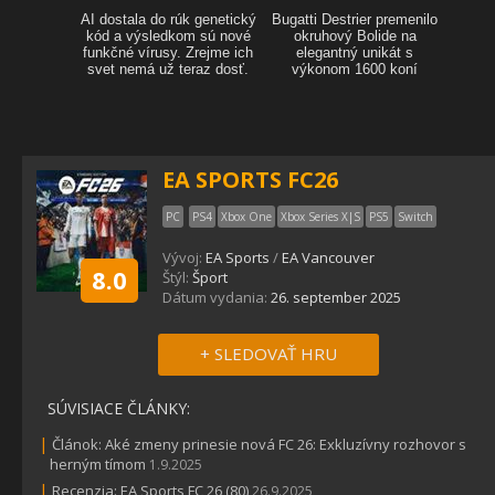
EA SPORTS FC26
PC
PS4
Xbox One
Xbox Series X|S
PS5
Switch
Vývoj:
EA Sports
/
EA Vancouver
8.0
Štýl:
Šport
Dátum vydania:
26. september 2025
+ SLEDOVAŤ HRU
SÚVISIACE ČLÁNKY:
|
Článok: Aké zmeny prinesie nová FC 26: Exkluzívny rozhovor s
herným tímom
1.9.2025
|
Recenzia: EA Sports FC 26 (80)
26.9.2025