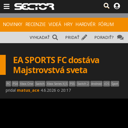
NOVINKY
RECENZIE
VIDEÁ
HRY
HARDVÉR
FÓRUM
VYHĽADAŤ
PRIDAŤ
PORADIŤ?
EA SPORTS FC dostáva
Majstrovstvá sveta
PC
PS4
Xbox One
Switch
Xbox Series X|S
PS5
Switch 2
Android
iOS
Šport
pridal
matus_ace
4.6.2026 o 20:17