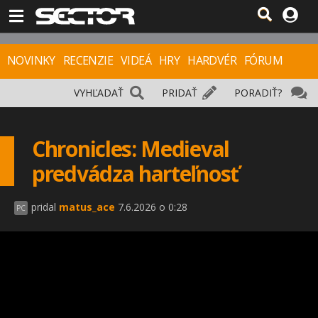
NOVINKY
RECENZIE
VIDEÁ
HRY
HARDVÉR
FÓRUM
VYHĽADAŤ
PRIDAŤ
PORADIŤ?
Chronicles: Medieval
predvádza harteľnosť
pridal
matus_ace
7.6.2026 o 0:28
PC