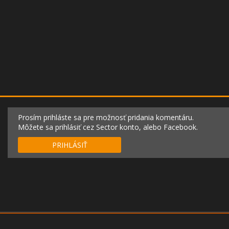
Prosím prihláste sa pre možnosť pridania komentáru.
Môžete sa prihlásiť cez Sector konto, alebo Facebook.
PRIHLÁSIŤ