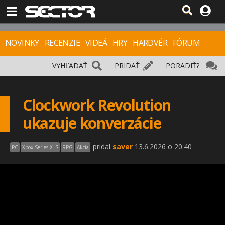
NOVINKY
RECENZIE
VIDEÁ
HRY
HARDVÉR
FÓRUM
VYHĽADAŤ
PRIDAŤ
PORADIŤ?
Clockwork Revolution
ukazuje konverzácie
pridal
saver
13.6.2026 o 20:40
PC
Xbox Series X|S
RPG
Akcia