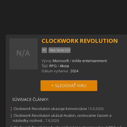
CLOCKWORK REVOLUTION
PC
Xbox Series X|S
Vývoj:
Microsoft
/
inXile entertainment
Štýl:
RPG
/
Akcia
Dátum vydania:
2024
+ SLEDOVAŤ HRU
SÚVISIACE ČLÁNKY:
|
Clockwork Revolution ukazuje konverzácie
13.6.2026
|
Clockwork Revolution ukázal Avalon, cestovanie časom a
následky rozhod...
7.6.2026