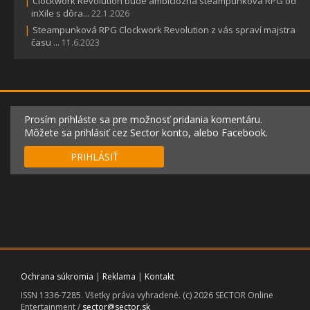
|
Clockwork Revolution bude ambiciózna steampunková RPG od
inXile s dôra...
22.1.2026
|
Steampunková RPG Clockwork Revolution z vás spraví majstra
času ...
11.6.2023
Prosím prihláste sa pre možnosť pridania komentáru.
Môžete sa prihlásiť cez Sector konto, alebo Facebook.
PRIHLÁSIŤ
Ochrana súkromia
|
Reklama
|
Kontakt
ISSN 1336-7285. Všetky práva vyhradené. (c) 2026 SECTOR Online
Entertainment /
sector@sector.sk