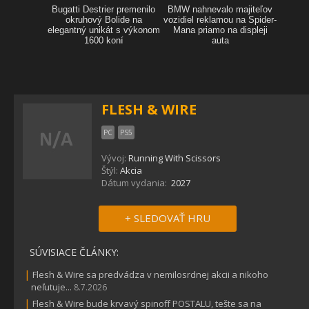
FLESH & WIRE
PC
PS5
Vývoj:
Running With Scissors
Štýl:
Akcia
Dátum vydania:
2027
+ SLEDOVAŤ HRU
SÚVISIACE ČLÁNKY:
|
Flesh & Wire sa predvádza v nemilosrdnej akcii a nikoho
neľutuje...
8.7.2026
|
Flesh & Wire bude krvavý spinoff POSTALU, tešte sa na