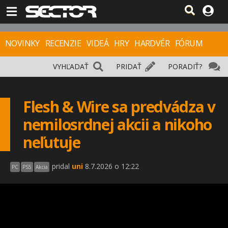
NOVINKY
RECENZIE
VIDEÁ
HRY
HARDVÉR
FÓRUM
VYHĽADAŤ
PRIDAŤ
PORADIŤ?
Flesh & Wire sa predvádza v
nemilosrdnej akcii a nikoho
neľutuje
pridal
uni
8.7.2026 o 12:22
PC
PS5
Akcia