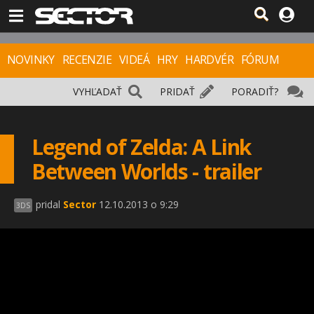
NOVINKY
RECENZIE
VIDEÁ
HRY
HARDVÉR
FÓRUM
VYHĽADAŤ
PRIDAŤ
PORADIŤ?
Legend of Zelda: A Link
Between Worlds - trailer
pridal
Sector
12.10.2013 o 9:29
3DS