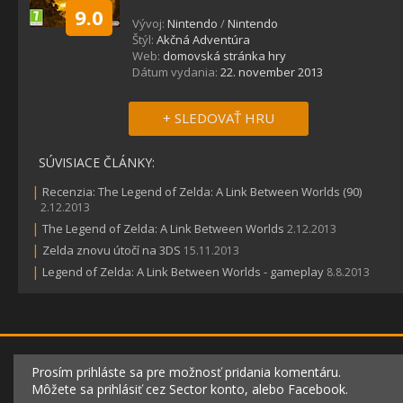
9.0
Vývoj:
Nintendo
/
Nintendo
Štýl:
Akčná Adventúra
Web:
domovská stránka hry
Dátum vydania:
22. november 2013
+ SLEDOVAŤ HRU
SÚVISIACE ČLÁNKY:
|
Recenzia: The Legend of Zelda: A Link Between Worlds (90)
2.12.2013
|
The Legend of Zelda: A Link Between Worlds
2.12.2013
|
Zelda znovu útočí na 3DS
15.11.2013
|
Legend of Zelda: A Link Between Worlds - gameplay
8.8.2013
Prosím prihláste sa pre možnosť pridania komentáru.
Môžete sa prihlásiť cez Sector konto, alebo Facebook.