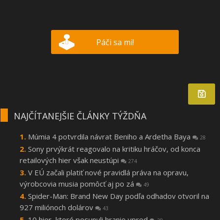
Páči sa mi!
NAJČÍTANEJŠIE ČLÁNKY TÝŽDŇA
Múmia 4 potvrdila návrat Beniho a Ardetha Baya
28
Sony prvýkrát reagovalo na kritiku hráčov, od konca
retailových hier však neustúpi
274
V EÚ začali platiť nové pravidlá práva na opravu,
výrobcovia musia pomôcť aj po zá
49
Spider-Man: Brand New Day podľa odhadov otvoril na
927 miliónoch dolárov
43
10 hier, ktoré posunuli hranie vpred