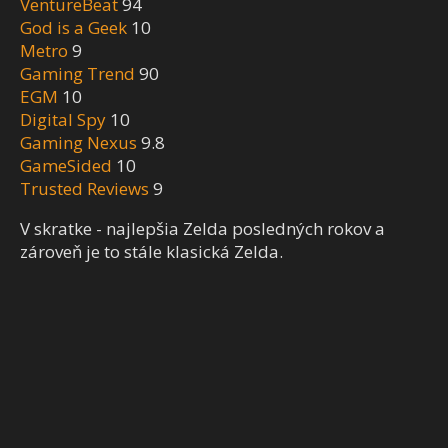
VentureBeat
94
God is a Geek
10
Metro
9
Gaming Trend
90
EGM
10
Digital Spy
10
Gaming Nexus
9.8
GameSided
10
Trusted Reviews
9
V skratke - najlepšia Zelda posledných rokov a
zároveň je to stále klasická Zelda.