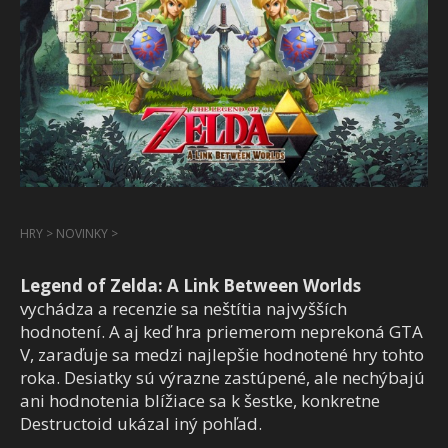
HRY
>
NOVINKY
>
Legend of Zelda: A Link Between Worlds
vychádza a recenzie sa neštítia najvyšších
hodnotení. A aj keď hra priemerom neprekoná GTA
V, zaraďuje sa medzi najlepšie hodnotené hry tohto
roka. Desiatky sú výrazne zastúpené, ale nechýbajú
ani hodnotenia blížiace sa k šestke, konkretne
Destructoid ukázal iný pohľad.