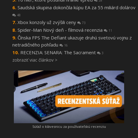
28
Saudská skupina dokončila kúpu EA za 55 miliárd dolárov
48
Xbox konzoly už zvýšili ceny
73
Spider-Man Nový deň - filmová recenzia
11
Čínska FPS The Defiant ukazuje druhú svetovú vojnu z
netradičného pohľadu
16
RECENZIA: SENARA: The Sacrament
3
zobraziť viac článkov >
Súťaž o klávesnicu za používateľskú recenziu