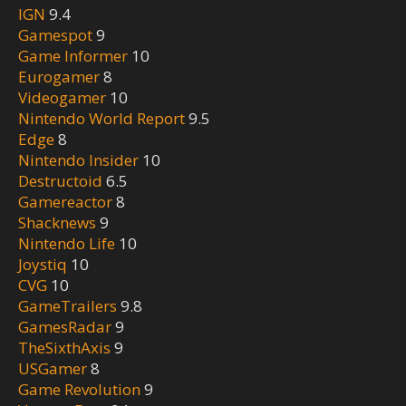
IGN
9.4
Gamespot
9
Game Informer
10
Eurogamer
8
Videogamer
10
Nintendo World Report
9.5
Edge
8
Nintendo Insider
10
Destructoid
6.5
Gamereactor
8
Shacknews
9
Nintendo Life
10
Joystiq
10
CVG
10
GameTrailers
9.8
GamesRadar
9
TheSixthAxis
9
USGamer
8
Game Revolution
9