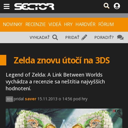
NOVINKY
RECENZIE
VIDEÁ
HRY
HARDVÉR
FÓRUM
VYHĽADAŤ
PRIDAŤ
PORADIŤ?
Zelda znovu útočí na 3DS
Legend of Zelda: A Link Between Worlds
vychádza a recenzie sa neštítia najvyšších
hodnotení.
pridal
saver
15.11.2013 o 14:56 pod hry
3DS