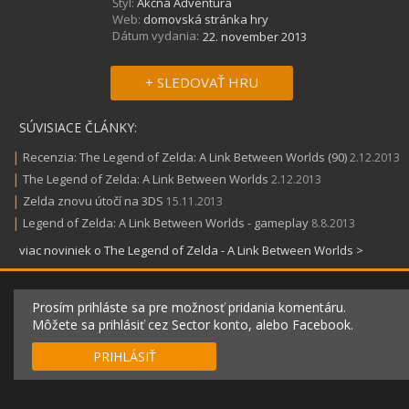
Štýl:
Akčná Adventúra
Web:
domovská stránka hry
Dátum vydania:
22. november 2013
+ SLEDOVAŤ HRU
SÚVISIACE ČLÁNKY:
|
Recenzia: The Legend of Zelda: A Link Between Worlds (90)
2.12.2013
|
The Legend of Zelda: A Link Between Worlds
2.12.2013
|
Zelda znovu útočí na 3DS
15.11.2013
|
Legend of Zelda: A Link Between Worlds - gameplay
8.8.2013
viac noviniek o The Legend of Zelda - A Link Between Worlds >
Prosím prihláste sa pre možnosť pridania komentáru.
Môžete sa prihlásiť cez Sector konto, alebo Facebook.
PRIHLÁSIŤ