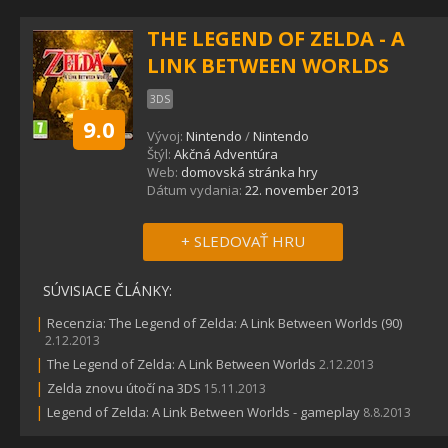
THE LEGEND OF ZELDA - A
LINK BETWEEN WORLDS
3DS
9.0
Vývoj:
Nintendo
/
Nintendo
Štýl:
Akčná Adventúra
Web:
domovská stránka hry
Dátum vydania:
22. november 2013
+ SLEDOVAŤ HRU
SÚVISIACE ČLÁNKY:
|
Recenzia: The Legend of Zelda: A Link Between Worlds (90)
2.12.2013
|
The Legend of Zelda: A Link Between Worlds
2.12.2013
|
Zelda znovu útočí na 3DS
15.11.2013
|
Legend of Zelda: A Link Between Worlds - gameplay
8.8.2013