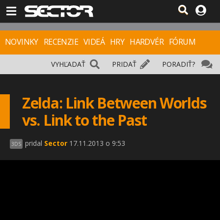
NOVINKY
RECENZIE
VIDEÁ
HRY
HARDVÉR
FÓRUM
VYHĽADAŤ
PRIDAŤ
PORADIŤ?
Zelda: Link Between Worlds
vs. Link to the Past
pridal
Sector
17.11.2013 o 9:53
3DS